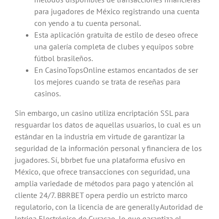
para jugadores de México registrando una cuenta
con yendo a tu cuenta personal.
Esta aplicación gratuita de estilo de deseo ofrece
una galería completa de clubes y equipos sobre
fútbol brasileños.
En CasinoTopsOnline estamos encantados de ser
los mejores cuando se trata de reseñas para
casinos.
Sin embargo, un casino utiliza encriptación SSL para
resguardar los datos de aquellas usuarios, lo cual es un
estándar en la industria em virtude de garantizar la
seguridad de la información personal y financiera de los
jugadores. Sí, bbrbet fue una plataforma efusivo en
México, que ofrece transacciones con seguridad, una
amplia variedade de métodos para pago y atención al
cliente 24/7. BBRBET opera perdio un estricto marco
regulatorio, con la licencia de are generally Autoridad de
Intriga Electrónico de Curaçao, lo que garantiza el