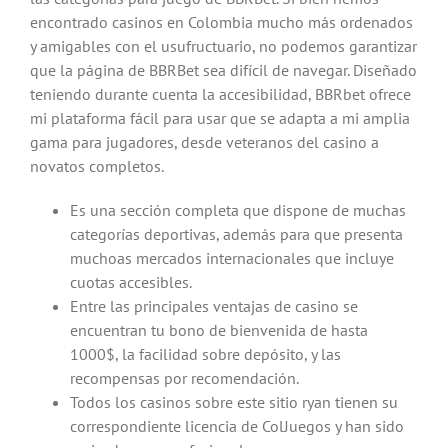
encontrado casinos en Colombia mucho más ordenados
y amigables con el usufructuario, no podemos garantizar
que la página de BBRBet sea difícil de navegar. Diseñado
teniendo durante cuenta la accesibilidad, BBRbet ofrece
mi plataforma fácil para usar que se adapta a mi amplia
gama para jugadores, desde veteranos del casino a
novatos completos.
Es una sección completa que dispone de muchas
categorías deportivas, además para que presenta
muchoas mercados internacionales que incluye
cuotas accesibles.
Entre las principales ventajas de casino se
encuentran tu bono de bienvenida de hasta
1000$, la facilidad sobre depósito, y las
recompensas por recomendación.
Todos los casinos sobre este sitio ryan tienen su
correspondiente licencia de ColJuegos y han sido