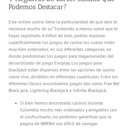
Podemos Destacar?
Este online casino tiene la particularidad de que zero te
mostrará mucho de su” “contenido a menos sobre que te
hayas registrado. A influir de esto, podrás explorar
superficialmente los juegos de casino los cuales están
muy bien ordenados, en sus diferentes categorías, en
donde predominan los juegos para tragamonedas del
desarrollador de juego Evoplay. Los juegos para
blackjack están dispersos entre las opciones de casino
sobre vivo, divididos en diferentes cuadrículas. Entre los
diferentes títulos encontramos juegos tais como Free Bet
Black jack, Lightning Blackjack e Infinite Blackjack.
Si bien hemos encontrado casinos durante
Colombia mucho más ordenados y amigables con
el usufructuario, no podemos garantizar que la
página de BBRBet sea difícil de navegar.