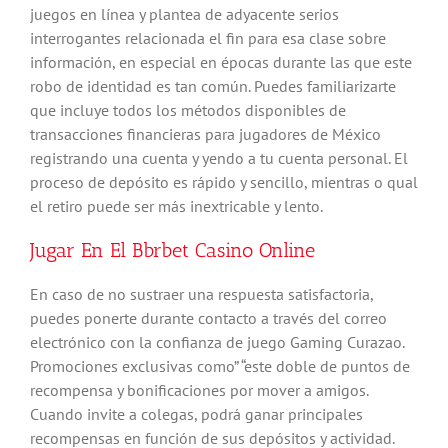
juegos en línea y plantea de adyacente serios
interrogantes relacionada el fin para esa clase sobre
información, en especial en épocas durante las que este
robo de identidad es tan común. Puedes familiarizarte
que incluye todos los métodos disponibles de
transacciones financieras para jugadores de México
registrando una cuenta y yendo a tu cuenta personal. El
proceso de depósito es rápido y sencillo, mientras o qual
el retiro puede ser más inextricable y lento.
Jugar En El Bbrbet Casino Online
En caso de no sustraer una respuesta satisfactoria,
puedes ponerte durante contacto a través del correo
electrónico con la confianza de juego Gaming Curazao.
Promociones exclusivas como” “este doble de puntos de
recompensa y bonificaciones por mover a amigos.
Cuando invite a colegas, podrá ganar principales
recompensas en función de sus depósitos y actividad.