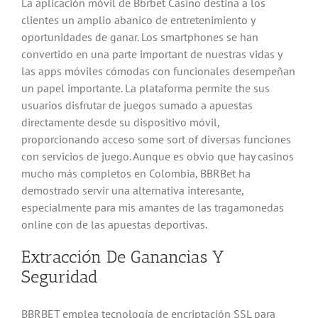
La aplicación móvil de Bbrbet Casino destina a los
clientes un amplio abanico de entretenimiento y
oportunidades de ganar. Los smartphones se han
convertido en una parte important de nuestras vidas y
las apps móviles cómodas con funcionales desempeñan
un papel importante. La plataforma permite the sus
usuarios disfrutar de juegos sumado a apuestas
directamente desde su dispositivo móvil,
proporcionando acceso some sort of diversas funciones
con servicios de juego. Aunque es obvio que hay casinos
mucho más completos en Colombia, BBRBet ha
demostrado servir una alternativa interesante,
especialmente para mis amantes de las tragamonedas
online con de las apuestas deportivas.
Extracción De Ganancias Y
Seguridad
BBRBET emplea tecnología de encriptación SSL para