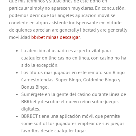
que mis términos y situaciones de este bono en
particular simply no aparecen muy claras. En conclusión,
podemos decir que los angeles aplicación móvil se
convierte en algun asistente indispensable em virtude
de quienes aprecian are generally libertad y are generally
movilidad
bbrbet minas descargar
.
La atención al usuario es aspecto vital para
cualquier on line casino en línea, con casino no ha
sido la excepción.
Los títulos más jugados en este remoto son Bingo
Carnestolendas, Super Bingo, Goldmine Bingo y
Bonus Bingo.
Sumérgete en la gente del casino durante línea de
BBRbet y descubre el nuevo reino sobre juegos
digitales.
BBRBET tiene una aplicación móvil que permite
some sort of los jugadores emplear de sus juegos
favoritos desde cualquier lugar.