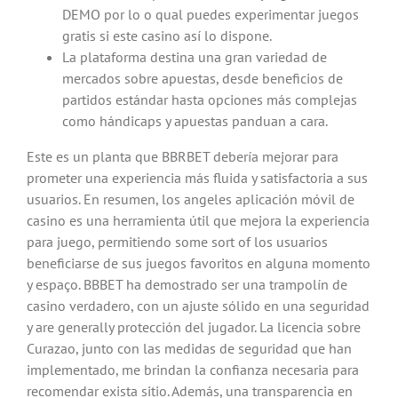
DEMO por lo o qual puedes experimentar juegos
gratis si este casino así lo dispone.
La plataforma destina una gran variedad de
mercados sobre apuestas, desde beneficios de
partidos estándar hasta opciones más complejas
como hándicaps y apuestas panduan a cara.
Este es un planta que BBRBET debería mejorar para
prometer una experiencia más fluida y satisfactoria a sus
usuarios. En resumen, los angeles aplicación móvil de
casino es una herramienta útil que mejora la experiencia
para juego, permitiendo some sort of los usuarios
beneficiarse de sus juegos favoritos en alguna momento
y espaço. BBBET ha demostrado ser una trampolín de
casino verdadero, con un ajuste sólido en una seguridad
y are generally protección del jugador. La licencia sobre
Curazao, junto con las medidas de seguridad que han
implementado, me brindan la confianza necesaria para
recomendar exista sitio. Además, una transparencia en