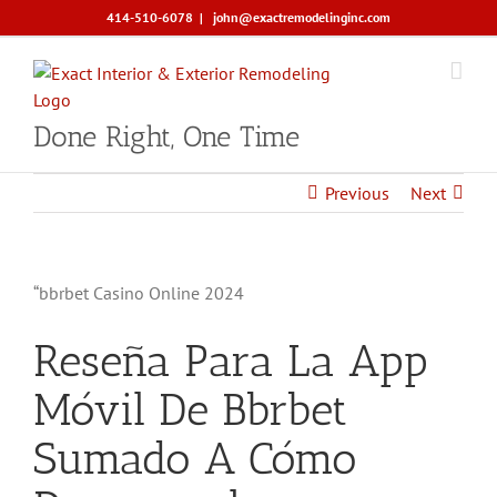
Skip
414-510-6078
|
john@exactremodelinginc.com
to
content
Done Right, One Time
Previous
Next
“bbrbet Casino Online 2024
Reseña Para La App
Móvil De Bbrbet
Sumado A Cómo