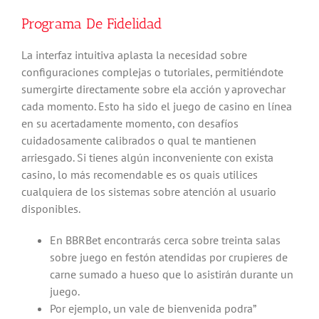
Programa De Fidelidad
La interfaz intuitiva aplasta la necesidad sobre
configuraciones complejas o tutoriales, permitiéndote
sumergirte directamente sobre ela acción y aprovechar
cada momento. Esto ha sido el juego de casino en línea
en su acertadamente momento, con desafíos
cuidadosamente calibrados o qual te mantienen
arriesgado. Si tienes algún inconveniente con exista
casino, lo más recomendable es os quais utilices
cualquiera de los sistemas sobre atención al usuario
disponibles.
En BBRBet encontrarás cerca sobre treinta salas
sobre juego en festón atendidas por crupieres de
carne sumado a hueso que lo asistirán durante un
juego.
Por ejemplo, un vale de bienvenida podra”