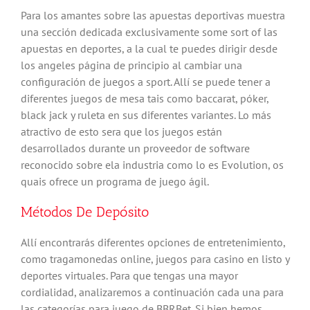
Para los amantes sobre las apuestas deportivas muestra
una sección dedicada exclusivamente some sort of las
apuestas en deportes, a la cual te puedes dirigir desde
los angeles página de principio al cambiar una
configuración de juegos a sport. Allí se puede tener a
diferentes juegos de mesa tais como baccarat, póker,
black jack y ruleta en sus diferentes variantes. Lo más
atractivo de esto sera que los juegos están
desarrollados durante un proveedor de software
reconocido sobre ela industria como lo es Evolution, os
quais ofrece un programa de juego ágil.
Métodos De Depósito
Allí encontrarás diferentes opciones de entretenimiento,
como tragamonedas online, juegos para casino en listo y
deportes virtuales. Para que tengas una mayor
cordialidad, analizaremos a continuación cada una para
las categorías para juego de BBRBet. Si bien hemos