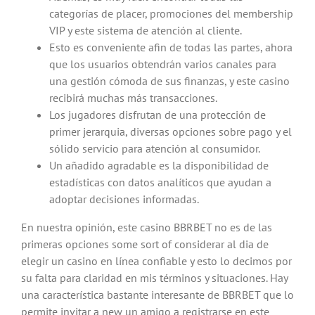
categorías de placer, promociones del membership
VIP y este sistema de atención al cliente.
Esto es conveniente afin de todas las partes, ahora
que los usuarios obtendrán varios canales para
una gestión cómoda de sus finanzas, y este casino
recibirá muchas más transacciones.
Los jugadores disfrutan de una protección de
primer jerarquia, diversas opciones sobre pago y el
sólido servicio para atención al consumidor.
Un añadido agradable es la disponibilidad de
estadísticas con datos analíticos que ayudan a
adoptar decisiones informadas.
En nuestra opinión, este casino BBRBET no es de las
primeras opciones some sort of considerar al dia de
elegir un casino en línea confiable y esto lo decimos por
su falta para claridad en mis términos y situaciones. Hay
una característica bastante interesante de BBRBET que lo
permite invitar a new un amigo a registrarse en este