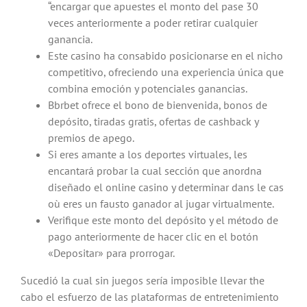
“encargar que apuestes el monto del pase 30
veces anteriormente a poder retirar cualquier
ganancia.
Este casino ha consabido posicionarse en el nicho
competitivo, ofreciendo una experiencia única que
combina emoción y potenciales ganancias.
Bbrbet ofrece el bono de bienvenida, bonos de
depósito, tiradas gratis, ofertas de cashback y
premios de apego.
Si eres amante a los deportes virtuales, les
encantará probar la cual sección que anordna
diseñado el online casino y determinar dans le cas
où eres un fausto ganador al jugar virtualmente.
Verifique este monto del depósito y el método de
pago anteriormente de hacer clic en el botón
«Depositar» para prorrogar.
Sucedió la cual sin juegos sería imposible llevar the
cabo el esfuerzo de las plataformas de entretenimiento