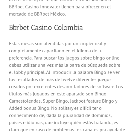
BBRbet Casino Innovator tienen para ofrecer en el
mercado de BBRbet México.
Bbrbet Casino Colombia
Estas mesas son atendidas por un crupier real y
completamente capacitado en el idioma de tu
preferencia. Para buscar los juegos sobre bingo online
debes utilizar una vez más la barra de búsqueda sobre
el lobby principal. Al introducir la palabra Bingo se ven
los resultados de más de twelve diferentes juegos
creados por excelentes desarrolladores de software. Los
títulos más jugados en este apartado son Bingo
Carnestolendas, Super Bingo, Jackpot feature Bingo y
Added bonus Bingo. No solitary es difícil ter o
conhecimento de, dada la pluralidad de dominios,
países e idiomas, que incluye quién estás tratando, es
claro que en caso de problemas los canales pra ayudarte