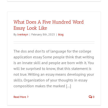
What Does A Five Hundred Word
Essay Look Like
By
lverkeyn
|
February 8th, 2025
|
blog
The dos and don'ts of language for the college
application essay Some people think that writing
is an innate skill and people are born with it. You
will be surprised to know, that this statement is
not true. Writing an essay means developing your
skills. Organization of your thoughts in essay
composition makes the marked [...]
Read More
0