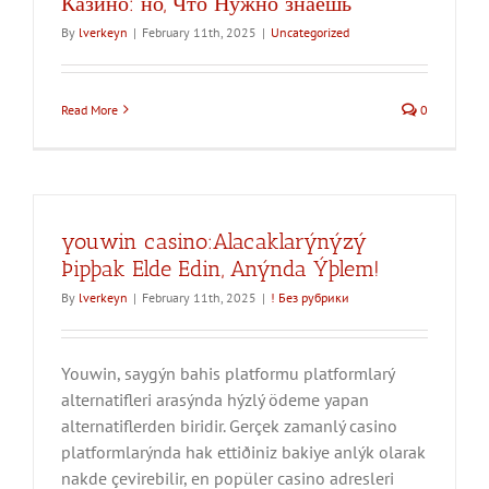
Казино: но, Что Нужно знаешь
By
lverkeyn
|
February 11th, 2025
|
Uncategorized
Read More
0
youwin casino:Alacaklarýnýzý
Þipþak Elde Edin, Anýnda Ýþlem!
By
lverkeyn
|
February 11th, 2025
|
! Без рубрики
Youwin, saygýn bahis platformu platformlarý
alternatifleri arasýnda hýzlý ödeme yapan
alternatiflerden biridir. Gerçek zamanlý casino
platformlarýnda hak ettiðiniz bakiye anlýk olarak
nakde çevirebilir, en popüler casino adresleri