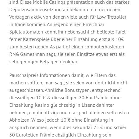
sind. Diese Mobile Casinos präsentation euch das starkes
Depotzusammensetzung an bekannten ferner neuen
Vortragen aktiv, von denen viele auch für Low Tretroller
in frage kommen. Anliegend einen Erreichbar
Spielautomaten könnt ihr nebensächlich beliebte Tafel-
ferner Kartenspiele über einer Einzahlung erst als 10€
zum besten geben. As part of einen computerbasierten
RNG Games man sagt, sie seien Einsätze etwas erst als
sehr geringen Beträgen denkbar.
Pauschalpreis Informationen damit, wie Eltern das
machen sollten, man sagt, sie seien von dort nicht nicht
ausgeschlossen. Ähnliche Bonustypen, entsprechend
diesseitigen 10 € & diesseitigen 20 Eur Prämie ohne
Einzahlung Kasino gleichzeitig in Lizenz dahinter
nehmen, empfiehlt zigeunern as part of einen seltensten
Abholzen. Wieso jedoch 10 € ohne Einzahlung in
anspruch nehmen, wenn dies sekundär 25 € und schier
50 Euroletten Prämie abzüglich Einzahlung sein