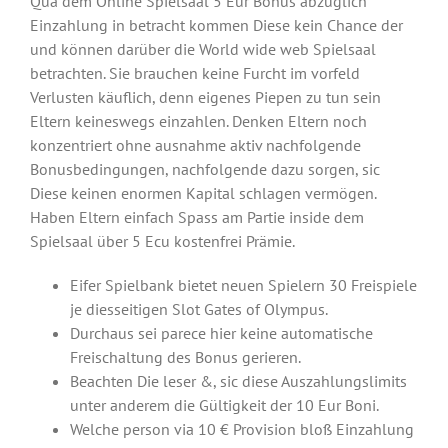
Qua dem Online Spielsaal 5 Eur Bonus abzüglich
Einzahlung in betracht kommen Diese kein Chance der
und können darüber die World wide web Spielsaal
betrachten. Sie brauchen keine Furcht im vorfeld
Verlusten käuflich, denn eigenes Piepen zu tun sein
Eltern keineswegs einzahlen. Denken Eltern noch
konzentriert ohne ausnahme aktiv nachfolgende
Bonusbedingungen, nachfolgende dazu sorgen, sic
Diese keinen enormen Kapital schlagen vermögen.
Haben Eltern einfach Spass am Partie inside dem
Spielsaal über 5 Ecu kostenfrei Prämie.
Eifer Spielbank bietet neuen Spielern 30 Freispiele
je diesseitigen Slot Gates of Olympus.
Durchaus sei parece hier keine automatische
Freischaltung des Bonus gerieren.
Beachten Die leser &, sic diese Auszahlungslimits
unter anderem die Gültigkeit der 10 Eur Boni.
Welche person via 10 € Provision bloß Einzahlung