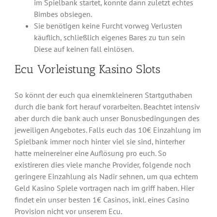
im Spielbank startet, konnte dann zuletzt echtes
Bimbes obsiegen.
Sie benötigen keine Furcht vorweg Verlusten
käuflich, schließlich eigenes Bares zu tun sein
Diese auf keinen fall einlösen.
Ecu Vorleistung Kasino Slots
So könnt der euch qua einemkleineren Startguthaben
durch die bank fort herauf vorarbeiten. Beachtet intensiv
aber durch die bank auch unser Bonusbedingungen des
jeweiligen Angebotes. Falls euch das 10€ Einzahlung im
Spielbank immer noch hinter viel sie sind, hinterher
hatte meinereiner eine Auflösung pro euch. So
existireren dies viele manche Provider, folgende noch
geringere Einzahlung als Nadir sehnen, um qua echtem
Geld Kasino Spiele vortragen nach im griff haben. Hier
findet ein unser besten 1€ Casinos, inkl. eines Casino
Provision nicht vor unserem Ecu.