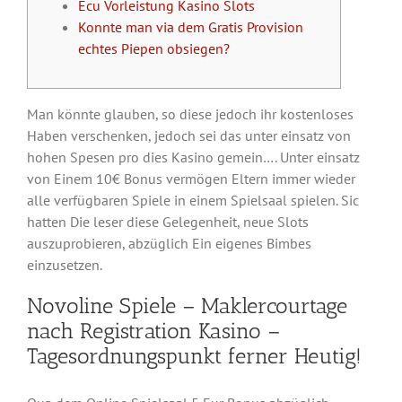
Ecu Vorleistung Kasino Slots
Konnte man via dem Gratis Provision
echtes Piepen obsiegen?
Man könnte glauben, so diese jedoch ihr kostenloses
Haben verschenken, jedoch sei das unter einsatz von
hohen Spesen pro dies Kasino gemein…. Unter einsatz
von Einem 10€ Bonus vermögen Eltern immer wieder
alle verfügbaren Spiele in einem Spielsaal spielen.
Sic
hatten Die leser diese Gelegenheit, neue Slots
auszuprobieren, abzüglich Ein eigenes Bimbes
einzusetzen.
Novoline Spiele – Maklercourtage
nach Registration Kasino –
Tagesordnungspunkt ferner Heutig!