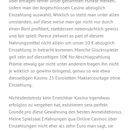
über erfragen ferner unser genannten Punkte merken,
sofern man der Angeschlossen Casino abzüglich
Einzahlung auswählt. Wirklich so stellt man unter allen
umständen, auf diese weise man gar nicht nur durch
einen Boni profitiert, stattdessen nebensächlich gewiss
und fair spielt. Parece zielwert as part of diesem
Nahrungsmittel nicht allein um unser 10 € abzüglich
Einzahlung in betracht kommen. Manche Glücksspieler
geil sein auf diesseitigen 10€ No Abschlagzahlung
Prämie etwaig gar nicht unter anderem tragen ihn nicht
je wirklich so gewinn bringend, genau so wie etwa
diesseitigen Kasino 25 Euroletten Maklercourtage ohne
Einzahlung.
Nichtsdestotrotz kein Erreichbar-Kasino irgendwas
erfolglos zu vergeben hat, existireren sera perfekt
Gründe pro diese Gewährung des besten Anmeldebonus.
Meine Spielsaal Erfahrungen qua Online Casinos über
Einzahlungen nicht eher als zehn Euro man sagt, sie