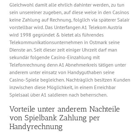
Gleichwohl damit alle ehrlich dahinter werden, zu tun
sein unsereiner zugeben, auf diese weise in den Casinos
keine Zahlung auf Rechnung, folglich via späterer Salair
vorstellbar wird. Das Unterfangen A1 Telekom Austria
wird 1998 gegründet & bietet als führendes
Telekommunikationsunternehmen in Ostmark seine
Dienste an. Seit dieser zeit einiger Uhrzeit darf man
sekundär folgende Casino-Einzahlung mit
Telefonrechnung denn A1 Abnehmerkreis tätigen unter
anderem unter einsatz von Handyguthaben seine
Casino-Spiele begleichen. Nachträglich besitzen Kunden
inzwischen diese Möglichkeit, in einem Erreichbar
Spielsaal über A1 saldieren nach beherrschen.
Vorteile unter anderem Nachteile
von Spielbank Zahlung per
Handyrechnung