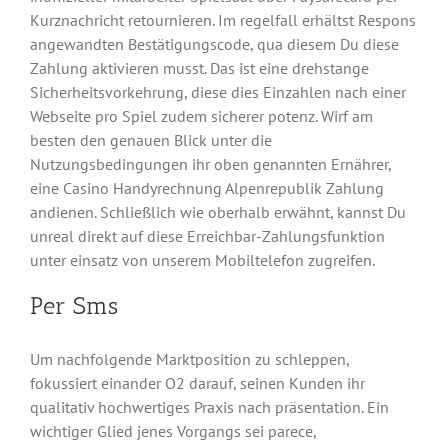
Kurznachricht retournieren. Im regelfall erhältst Respons
angewandten Bestätigungscode, qua diesem Du diese
Zahlung aktivieren musst. Das ist eine drehstange
Sicherheitsvorkehrung, diese dies Einzahlen nach einer
Webseite pro Spiel zudem sicherer potenz. Wirf am
besten den genauen Blick unter die
Nutzungsbedingungen ihr oben genannten Ernährer,
eine Casino Handyrechnung Alpenrepublik Zahlung
andienen. Schließlich wie oberhalb erwähnt, kannst Du
unreal direkt auf diese Erreichbar-Zahlungsfunktion
unter einsatz von unserem Mobiltelefon zugreifen.
Per Sms
Um nachfolgende Marktposition zu schleppen,
fokussiert einander O2 darauf, seinen Kunden ihr
qualitativ hochwertiges Praxis nach präsentation. Ein
wichtiger Glied jenes Vorgangs sei parece,