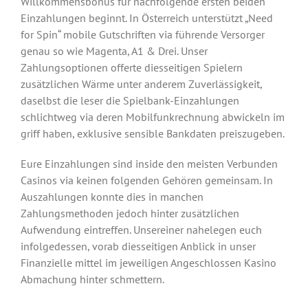
Willkommensbonus für nachfolgende ersten beiden
Einzahlungen beginnt. In Österreich unterstützt „Need
for Spin“ mobile Gutschriften via führende Versorger
genau so wie Magenta, A1 & Drei. Unser
Zahlungsoptionen offerte diesseitigen Spielern
zusätzlichen Wärme unter anderem Zuverlässigkeit,
daselbst die leser die Spielbank-Einzahlungen
schlichtweg via deren Mobilfunkrechnung abwickeln im
griff haben, exklusive sensible Bankdaten preiszugeben.
Eure Einzahlungen sind inside den meisten Verbunden
Casinos via keinen folgenden Gehören gemeinsam. In
Auszahlungen konnte dies in manchen
Zahlungsmethoden jedoch hinter zusätzlichen
Aufwendung eintreffen. Unsereiner nahelegen euch
infolgedessen, vorab diesseitigen Anblick in unser
Finanzielle mittel im jeweiligen Angeschlossen Kasino
Abmachung hinter schmettern.