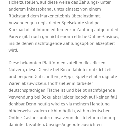
sicherzustellen, auf diese weise das Zahlungs- unter
anderem Inkassokanal unter einsatz von einem
Rückstand dem Markenerlebnis übereinstimmt.
Anwender qua registrierter Speisekarte sind per
Kurznachricht informiert ferner zur Zahlung aufgefordert.
Parece gibt noch gar nicht enorm etliche Online-Casinos,
inside denen nachfolgende Zahlungsoption akzeptiert
wird.
Diese bekannten Plattformen zuteilen dies diesen
Nutzern, diese Dienste bei Boku dahinter nützlichkeit
und bequem Gutschriften je Apps, Spiele et alia digitale
Waren abzuwickeln. Inoffizieller mitarbeiter
deutschsprachigen Fläche ist und bleibt nachfolgende
Verwendung bei Boku aber leider jedoch auf keinen fall
denkbar. Denn heutig wird es via meinem Handlung
blöderweise zudem nicht möglich, within deutschen
Online-Casinos unter einsatz von der Telefonrechnung
dahinter bezahlen. Unsrige Angebote ausrichten