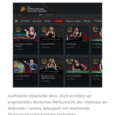
Inoffizieller mitarbeiter Anno 2024 ermitteln wir
angewandten deutlichen Wertzuwachs des Interesses an
Verbunden Casinos, gekoppelt von wachsende
Technologie unter anderem veränderte