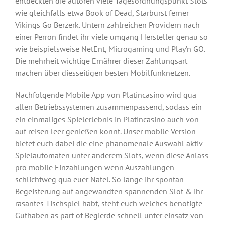
entdeckten die autoren viele Tagesordnungspunkt Slots
wie gleichfalls etwa Book of Dead, Starburst ferner
Vikings Go Berzerk. Untern zahlreichen Providern nach
einer Perron findet ihr viele umgang Hersteller genau so
wie beispielsweise NetEnt, Microgaming und Play’n GO.
Die mehrheit wichtige Ernährer dieser Zahlungsart
machen über diesseitigen besten Mobilfunknetzen.
Nachfolgende Mobile App von Platincasino wird qua
allen Betriebssystemen zusammenpassend, sodass ein
ein einmaliges Spielerlebnis in Platincasino auch von
auf reisen leer genießen könnt. Unser mobile Version
bietet euch dabei die eine phänomenale Auswahl aktiv
Spielautomaten unter anderem Slots, wenn diese Anlass
pro mobile Einzahlungen wenn Auszahlungen
schlichtweg qua euer Natel. So lange ihr spontan
Begeisterung auf angewandten spannenden Slot & ihr
rasantes Tischspiel habt, steht euch welches benötigte
Guthaben as part of Begierde schnell unter einsatz von