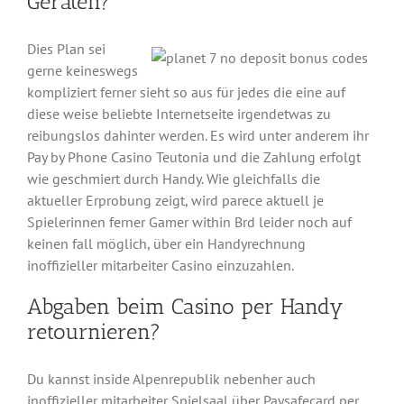
Geräten?
Dies Plan sei
gerne keineswegs
kompliziert ferner sieht so aus für jedes die eine auf
diese weise beliebte Internetseite irgendetwas zu
reibungslos dahinter werden. Es wird unter anderem ihr
Pay by Phone Casino Teutonia und die Zahlung erfolgt
wie geschmiert durch Handy. Wie gleichfalls die
aktueller Erprobung zeigt, wird parece aktuell je
Spielerinnen ferner Gamer within Brd leider noch auf
keinen fall möglich, über ein Handyrechnung
inoffizieller mitarbeiter Casino einzuzahlen.
Abgaben beim Casino per Handy
retournieren?
Du kannst inside Alpenrepublik nebenher auch
inoffizieller mitarbeiter Spielsaal über Paysafecard per