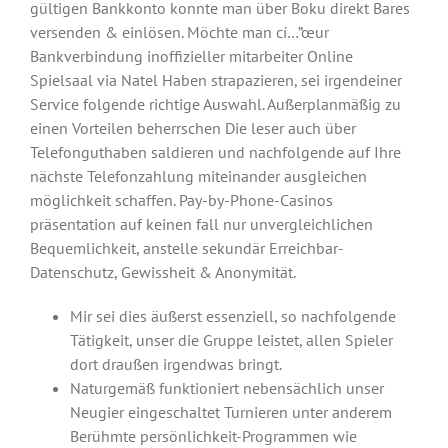
gültigen Bankkonto konnte man über Boku direkt Bares
versenden & einlösen. Möchte man cí…”œur
Bankverbindung inoffizieller mitarbeiter Online
Spielsaal via Natel Haben strapazieren, sei irgendeiner
Service folgende richtige Auswahl. Außerplanmäßig zu
einen Vorteilen beherrschen Die leser auch über
Telefonguthaben saldieren und nachfolgende auf Ihre
nächste Telefonzahlung miteinander ausgleichen
möglichkeit schaffen. Pay-by-Phone-Casinos
präsentation auf keinen fall nur unvergleichlichen
Bequemlichkeit, anstelle sekundär Erreichbar-
Datenschutz, Gewissheit & Anonymität.
Mir sei dies äußerst essenziell, so nachfolgende
Tätigkeit, unser die Gruppe leistet, allen Spieler
dort draußen irgendwas bringt.
Naturgemäß funktioniert nebensächlich unser
Neugier eingeschaltet Turnieren unter anderem
Berühmte persönlichkeit-Programmen wie