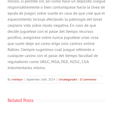
misión, si permite clic así­ como hace un depósito. Juegue
responsablemente o bien comuníquese hacia la línea de
ayuda de juegos sobre suerte en caso de que cree que el
esparcimiento incluyo afectando la patologí­a del túnel
carpiano vida sobre modo negativa. En caso de que
decide juguetear con el pasar del tiempo recursos
positivo, asegúrese sobre nunca juguetear unas cosa
que suele dejar así­ como elige solo casinos online
fiables. Siempre sugerimos cual juegue referente a
cualquier casino con el pasar del tiempo facultad de
reguladores como UKGC, MGA, DGE, NZGC, CGA
indumentarias mismo.
By
lverkeyn
|
September 16th, 2024
|
Uncategorized
|
0 Comments
Related Posts
Как
Зарегистрироваться