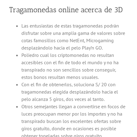
Tragamonedas online acerca de 3D
Las entusiastas de estas tragamonedas podrán
disfrutar sobre una amplia gama de valores sobre
cotas famosillos como NetEnt, Microgaming
desplazándolo hacia el pelo Play’n GO.
Poliedro cual los criptomonedas no resultan
accesibles con el fin de todo el mundo y no ha
transpirado no son sencillos sobre conseguir,
estos bonos resultan menos usuales.
Con el fin de obtenerlos, soluciona S/ 20 con
tragamonedas elegida desplazándolo hacia el
pelo alcanza 5 giros, dos veces al tanto.
Otros semejantes llegan a convertirse en focos de
luces preocupan menor por los importes y no ha
transpirado buscan los excelentes ofertas sobre
giros gratuito, donde en ocasiones es posible
obtener toneladas sobre giros gratuito