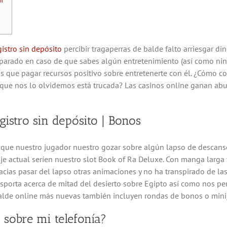
gistro sin depósito
percibir tragaperras de balde falto arriesgar di
eparado en caso de que sabes algún entretenimiento (así­ como ni
os que pagar recursos positivo sobre entretenerte con él.
¿Cómo co
de que nos lo olvidemos está trucada? Las casinos online ganan ab
egistro sin depósito | Bonos
que nuestro jugador nuestro gozar sobre algún lapso de descanso
e actual serí­en nuestro slot Book of Ra Deluxe. Con manga larga v
cias pasar del lapso otras animaciones y no ha transpirado de las 
sporta acerca de mitad del desierto sobre Egipto así­ como nos p
lde online más nuevas también incluyen rondas de bonos o miniju
 sobre mi telefonía?