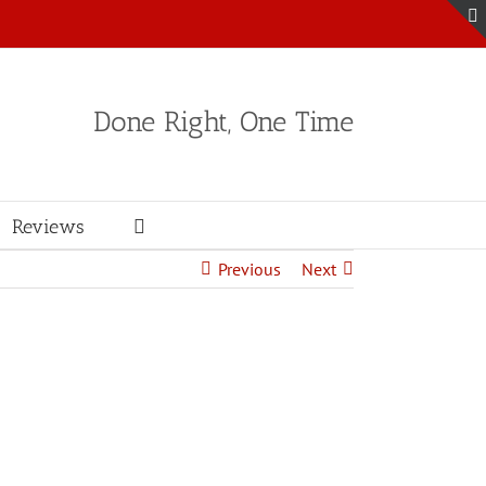
Done Right, One Time
Reviews
Previous
Next