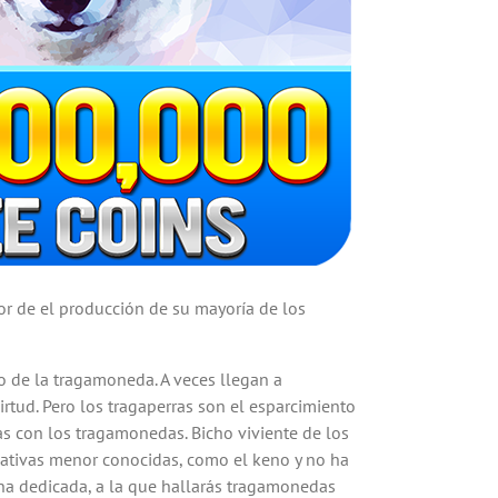
or de el producción de su mayoría de los
 de la tragamoneda. A veces llegan a
irtud. Pero los tragaperras son el esparcimiento
as con los tragamonedas. Bicho viviente de los
rnativas menor conocidas, como el keno y no ha
gina dedicada, a la que hallarás tragamonedas