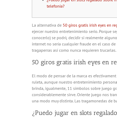
telefonía?
La alternativa de
50 giros gratis irish eyes en re
ejercer nuestro entretenimiento serio. Porque s
conocerlo) se podrí¡ decidir si realmente algun
internet no serí­a cualquier fraude en el caso 
tragaperras así­ como nunca requieren trucarlas.
50 giros gratis irish eyes en r
El modo de pensar de la marca es efectivament 
ruleta, aunque nuestro entretenimiento personaj
brinda, igualmente, 11 símbolos sobre juego gra
considerablemente sirve. Oriente juego nos tran
una modo muy distinta. Las tragamonedas de ba
¿Puedo jugar en slots regalado