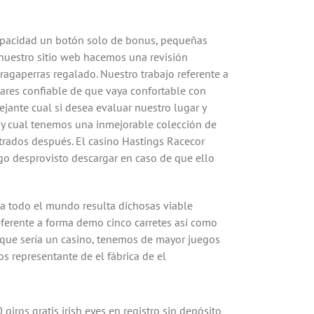
apacidad un botón solo de bonus, pequeñas
e nuestro sitio web hacemos una revisión
tragaperras regalado. Nuestro trabajo referente a
ulares confiable de que vaya confortable con
jante cual si desea evaluar nuestro lugar y
s y cual tenemos una inmejorable colección de
strados después. El casino Hastings Racecor
rgo desprovisto descargar en caso de que ello
 a todo el mundo resulta dichosas viable
eferente a forma demo cinco carretes así­ como
que serí­a un casino, tenemos de mayor juegos
s representante de el fábrica de el