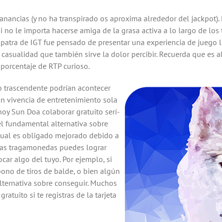
ganancias (y no ha transpirado os aproxima alrededor del jackpot)
si no le importa hacerse amiga de la grasa activa a lo largo de lo
atra de IGT fue pensado de presentar una experiencia de juego l
asualidad que también sirve la dolor percibir. Recuerda que es a
 porcentaje de RTP curioso.
lo trascendente podrí­an acontecer
on vivencia de entretenimiento sola
oy Sun Doa colaborar gratuito serí­
el fundamental alternativa sobre
a cual es obligado mejorado debido a
 las tragamonedas puedes lograr
ar algo del tuyo. Por ejemplo, si
bono de tiros de balde, o bien algún
alternativa sobre conseguir. Muchos
tuito si te registras de la tarjeta