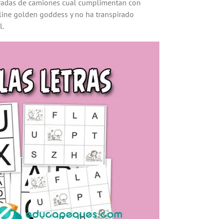
aradas de camiones cual cumplimentan con
nline golden goddess y no ha transpirado
l.