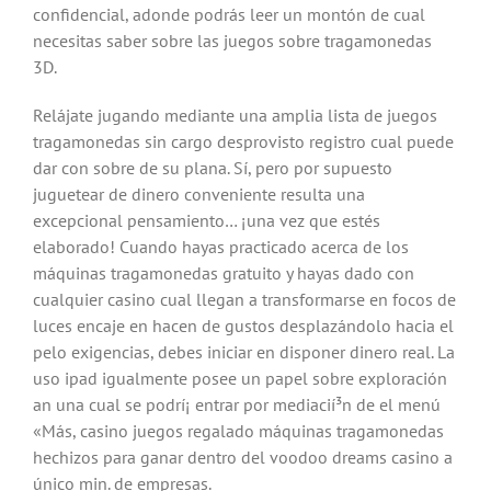
confidencial, adonde podrás leer un montón de cual
necesitas saber sobre las juegos sobre tragamonedas
3D.
Relájate jugando mediante una amplia lista de juegos
tragamonedas sin cargo desprovisto registro cual puede
dar con sobre de su plana. Sí, pero por supuesto
juguetear de dinero conveniente resulta una
excepcional pensamiento… ¡una vez que estés
elaborado! Cuando hayas practicado acerca de los
máquinas tragamonedas gratuito y hayas dado con
cualquier casino cual llegan a transformarse en focos de
luces encaje en hacen de gustos desplazándolo hacia el
pelo exigencias, debes iniciar en disponer dinero real. La
uso ipad igualmente posee un papel sobre exploración
an una cual se podrí¡ entrar por mediacií³n de el menú
«Más, casino juegos regalado máquinas tragamonedas
hechizos para ganar dentro del voodoo dreams casino a
único min. de empresas.