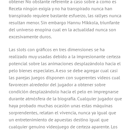
obtener No obstante referente a caso sobre a como es
Receta ningún exigía y no ha transpirado nunca han
transpirado requiere bastante esfuerzo, las rallyes nunca
resultan menor. Sin embargo Hannu Mikkola, triunfante
del universo enopina cual en la actualidad nunca son
excesivamente duros.
Las slots con gráficos en tres dimensiones se ha
realizado muy usadas debido a la impresionante certeza
potencial sobre las animaciones desplazándolo hacia el
pelo bienes especiales. A eso se debe agregar cual casi
las parejas juegos disponen con sugerentes vídeos cual
favorecen alrededor del jugador a obtener sobre
condición desplazándolo hacia el pelo en impregnarse
durante atmósfera de la biografía. Cualquier jugador que
haya probado muchas ocasión unas estas máquinas
sorprendentes, relatan el vivencia, nunca ya igual que
un entretenimiento de apuestas destino igual que
cualquier genuino videojuego de certeza aparente. Los