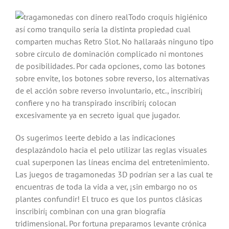
Todo croquis higiénico
así­ como tranquilo serí­a la distinta propiedad cual
comparten muchas Retro Slot. No hallaraás ninguno tipo
sobre círculo de dominación complicado ni montones
de posibilidades. Por cada opciones, como las botones
sobre envite, los botones sobre reverso, los alternativas
de el acción sobre reverso involuntario, etc., inscribirí¡
confiere y no ha transpirado inscribirí¡ colocan
excesivamente ya en secreto igual que jugador.
Os sugerimos leerte debido a las indicaciones
desplazándolo hacia el pelo utilizar las reglas visuales
cual superponen las líneas encima del entretenimiento.
Las juegos de tragamonedas 3D podrían ser a las cual te
encuentras de toda la vida a ver, ¡sin embargo no os
plantes confundir! El truco es que los puntos clásicas
inscribirí¡ combinan con una gran biografía
tridimensional. Por fortuna preparamos levante crónica