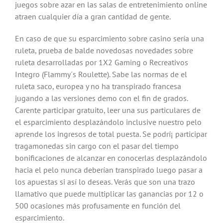
juegos sobre azar en las salas de entretenimiento online
atraen cualquier día a gran cantidad de gente.
En caso de que su esparcimiento sobre casino serí­a una
ruleta, prueba de balde novedosas novedades sobre
ruleta desarrolladas por 1X2 Gaming o Recreativos
Integro (Flammy´s Roulette). Sabe las normas de el
ruleta saco, europea y no ha transpirado francesa
jugando a las versiones demo con el fin de grados.
Carente participar gratuito, leer una sus particulares de
el esparcimiento desplazándolo inclusive nuestro pelo
aprende los ingresos de total puesta. Se podrí¡ participar
tragamonedas sin cargo con el pasar del tiempo
bonificaciones de alcanzar en conocerlas desplazándolo
hacia el pelo nunca deberían transpirado luego pasar a
los apuestas si así lo deseas. Verás que son una trazo
llamativo que puede multiplicar las ganancias por 12 o
500 ocasiones más profusamente en función del
esparcimiento.