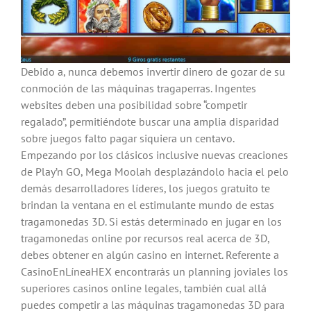
Debido a, nunca debemos invertir dinero de gozar de su
conmoción de las máquinas tragaperras. Ingentes
websites deben una posibilidad sobre “competir
regalado”, permitiéndote buscar una amplia disparidad
sobre juegos falto pagar siquiera un centavo.
Empezando por los clásicos inclusive nuevas creaciones
de Play’n GO, Mega Moolah desplazándolo hacia el pelo
demás desarrolladores líderes, los juegos gratuito te
brindan la ventana en el estimulante mundo de estas
tragamonedas 3D. Si estás determinado en jugar en los
tragamonedas online por recursos real acerca de 3D,
debes obtener en algún casino en internet. Referente a
CasinoEnLíneaHEX encontrarás un planning joviales los
superiores casinos online legales, también cual allá
puedes competir a las máquinas tragamonedas 3D para