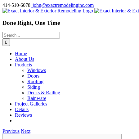
Skip
414-510-6078
|
john@exactremodelinginc.com
to
content
Done Right, One Time
Search
for:
Home
About Us
Products
Windows
Doors
Roofing
Siding
Decks & Railing
Rainware
Project Galleries
Details
Reviews
Previous
Next