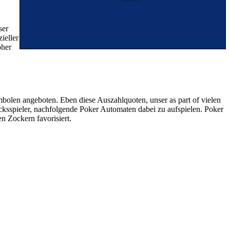
ser
ieller
öher
mbolen angeboten. Eben diese Auszahlquoten, unser as part of vielen
ücksspieler, nachfolgende Poker Automaten dabei zu aufspielen. Poker
n Zockern favorisiert.