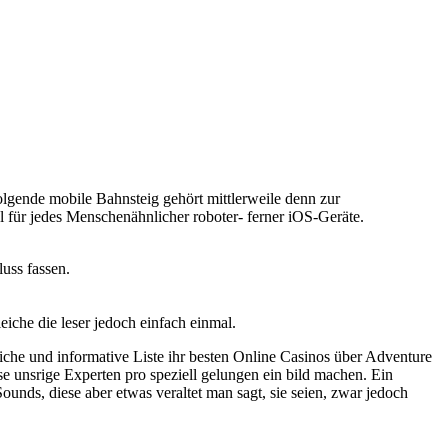
gende mobile Bahnsteig gehört mittlerweile denn zur
l für jedes Menschenähnlicher roboter- ferner iOS-Geräte.
uss fassen.
eiche die leser jedoch einfach einmal.
iche und informative Liste ihr besten Online Casinos über Adventure
ese unsrige Experten pro speziell gelungen ein bild machen. Ein
unds, diese aber etwas veraltet man sagt, sie seien, zwar jedoch