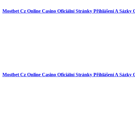
Mostbet Cz Online Casino Oficiální Stránky Přihlášení A Sázk
Mostbet Cz Online Casino Oficiální Stránky Přihlášení A Sázk