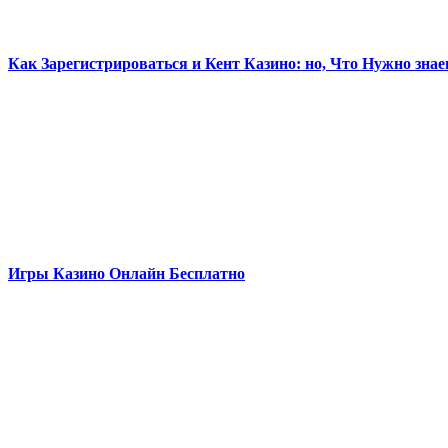
Как Зарегистрироваться и Кент Казино: но, Что Нужно зна
Игры Казино Онлайн Бесплатно