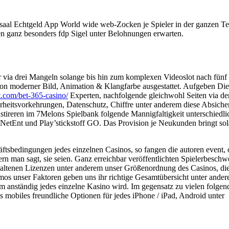
lsaal Echtgeld App World wide web-Zocken je Spieler in der ganzen Terra
hen ganz besonders fdp Sigel unter Belohnungen erwarten.
via drei Mangeln solange bis hin zum komplexen Videoslot nach fünf
 von moderner Bild, Animation & Klangfarbe ausgestattet. Aufgeben Die
ot.com/bet-365-casino/
Experten, nachfolgende gleichwohl Seiten via de
erheitsvorkehrungen, Datenschutz, Chiffre unter anderem diese Absich
istireren im 7Melons Spielbank folgende Mannigfaltigkeit unterschiedli
 NetEnt und Play’stickstoff GO. Das Provision je Neukunden bringt so
tsbedingungen jedes einzelnen Casinos, so fangen die autoren event, 
rn man sagt, sie seien. Ganz erreichbar veröffentlichten Spielerbesch
rhaltenen Lizenzen unter anderem unser Größenordnung des Casinos, di
smos unser Faktoren geben uns ihr richtige Gesamtübersicht unter ande
rem anständig jedes einzelne Kasino wird. Im gegensatz zu vielen folgen
 mobiles freundliche Optionen für jedes iPhone / iPad, Android unter