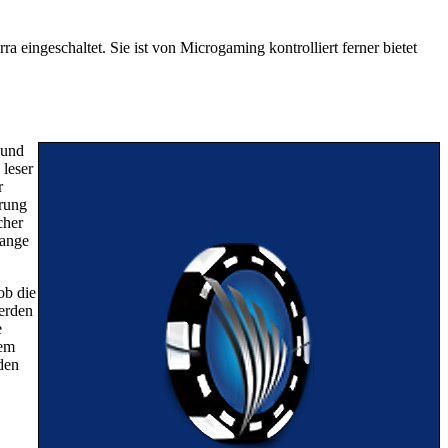
 eingeschaltet. Sie ist von Microgaming kontrolliert ferner bietet
 und
 leser
r
erung
cher
lange
ob die
werden
e
rem
den