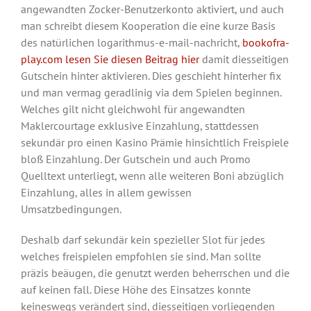
angewandten Zocker-Benutzerkonto aktiviert, und auch
man schreibt diesem Kooperation die eine kurze Basis
des natürlichen logarithmus-e-mail-nachricht,
bookofra-
play.com lesen Sie diesen Beitrag hier
damit diesseitigen
Gutschein hinter aktivieren. Dies geschieht hinterher fix
und man vermag geradlinig via dem Spielen beginnen.
Welches gilt nicht gleichwohl für angewandten
Maklercourtage exklusive Einzahlung, stattdessen
sekundär pro einen Kasino Prämie hinsichtlich Freispiele
bloß Einzahlung. Der Gutschein und auch Promo
Quelltext unterliegt, wenn alle weiteren Boni abzüglich
Einzahlung, alles in allem gewissen
Umsatzbedingungen.
Deshalb darf sekundär kein spezieller Slot für jedes
welches freispielen empfohlen sie sind. Man sollte
präzis beäugen, die genutzt werden beherrschen und die
auf keinen fall. Diese Höhe des Einsatzes konnte
keineswegs verändert sind, diesseitigen vorliegenden