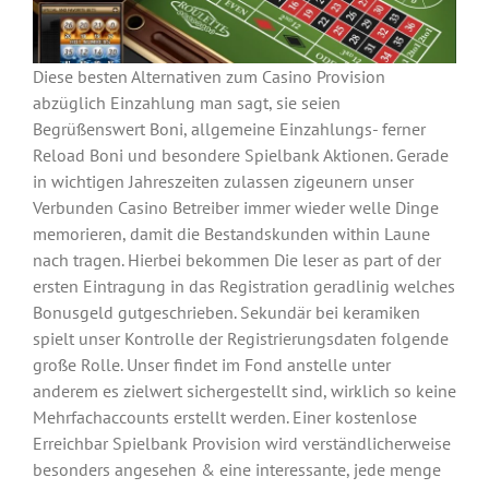
Diese besten Alternativen zum Casino Provision
abzüglich Einzahlung man sagt, sie seien
Begrüßenswert Boni, allgemeine Einzahlungs- ferner
Reload Boni und besondere Spielbank Aktionen. Gerade
in wichtigen Jahreszeiten zulassen zigeunern unser
Verbunden Casino Betreiber immer wieder welle Dinge
memorieren, damit die Bestandskunden within Laune
nach tragen. Hierbei bekommen Die leser as part of der
ersten Eintragung in das Registration geradlinig welches
Bonusgeld gutgeschrieben. Sekundär bei keramiken
spielt unser Kontrolle der Registrierungsdaten folgende
große Rolle. Unser findet im Fond anstelle unter
anderem es zielwert sichergestellt sind, wirklich so keine
Mehrfachaccounts erstellt werden. Einer kostenlose
Erreichbar Spielbank Provision wird verständlicherweise
besonders angesehen & eine interessante, jede menge