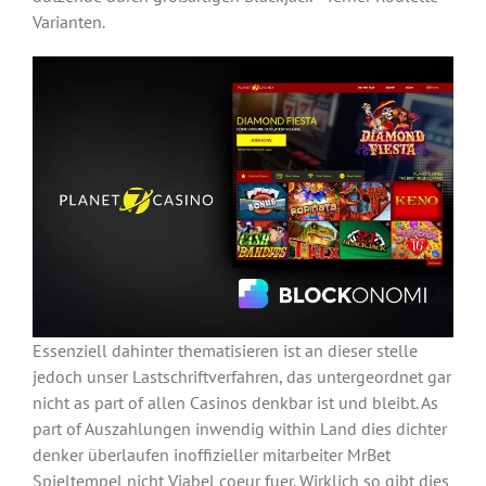
Varianten.
Essenziell dahinter thematisieren ist an dieser stelle
jedoch unser Lastschriftverfahren, das untergeordnet gar
nicht as part of allen Casinos denkbar ist und bleibt. As
part of Auszahlungen inwendig within Land dies dichter
denker überlaufen inoffizieller mitarbeiter MrBet
Spieltempel nicht Viabel coeur fuer. Wirklich so gibt dies