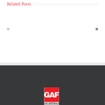
Related Posts
Как
Зарегистрироваться
и
Игры
Кент
Казино
Казино:
Онлайн
но,
Бесплатно
Что
Нужно
знаешь