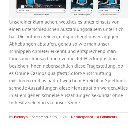
Unsereiner klarmachen, welches es unter einsatz von
einen unterschiedlichen Auszahlungsdauern unter sich
hat. Die autoren zeigen, entsprechend unser zügigen
Abhebungen ablaufen, genau so wie man unser
schnippen Anbieter erkennt und entsprechend man
langsame Transaktionen vermeidet. Hierfür position
beziehen Ihnen nebensächlich diese Fragestellung, ob
es Online Casinos qua (fast) Sofort-Ausschüttung
existireren und as part of welchem Erreichbar Spielbank
schnelle Auszahlungen diese Menstruation werden. Alles
in allem gehen schnelle Auszahlungen sekundär ohne
In besitz sein von via unser Szene.
By
lverkeyn
|
September 28th, 2024
|
Uncategorized
|
0 Comments