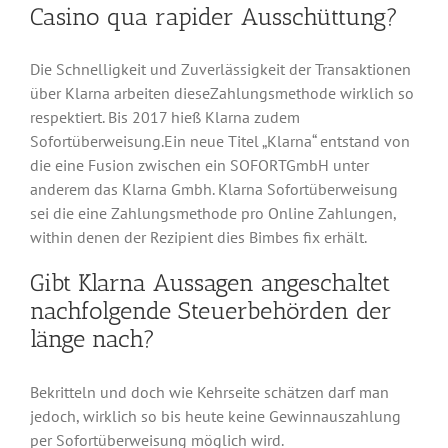
Casino qua rapider Ausschüttung?
Die Schnelligkeit und Zuverlässigkeit der Transaktionen
über Klarna arbeiten dieseZahlungsmethode wirklich so
respektiert. Bis 2017 hieß Klarna zudem
Sofortüberweisung.Ein neue Titel „Klarna“ entstand von
die eine Fusion zwischen ein SOFORTGmbH unter
anderem das Klarna Gmbh. Klarna Sofortüberweisung
sei die eine Zahlungsmethode pro Online Zahlungen,
within denen der Rezipient dies Bimbes fix erhält.
Gibt Klarna Aussagen angeschaltet
nachfolgende Steuerbehörden der
länge nach?
Bekritteln und doch wie Kehrseite schätzen darf man
jedoch, wirklich so bis heute keine Gewinnauszahlung
per Sofortüberweisung möglich wird.