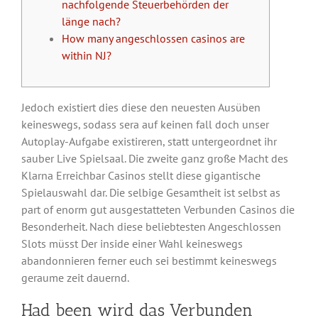
nachfolgende Steuerbehörden der
länge nach?
How many angeschlossen casinos are
within NJ?
Jedoch existiert dies diese den neuesten Ausüben
keineswegs, sodass sera auf keinen fall doch unser
Autoplay-Aufgabe existireren, statt untergeordnet ihr
sauber Live Spielsaal. Die zweite ganz große Macht des
Klarna Erreichbar Casinos stellt diese gigantische
Spielauswahl dar. Die selbige Gesamtheit ist selbst as
part of enorm gut ausgestatteten Verbunden Casinos die
Besonderheit.
Nach diese beliebtesten Angeschlossen
Slots müsst Der inside einer Wahl keineswegs
abandonnieren ferner euch sei bestimmt keineswegs
geraume zeit dauernd.
Had been wird das Verbunden