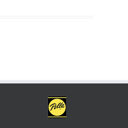
Mostbet
Mostbet
Cz
Inaugurar
Online
Sessão:
Casino
Apostas
Oficiální
Desportivas
Stránky
E
Přihlášení
Casino
A
Em
Sázky
Linha
On
Bónus
The
Até
Web”
400