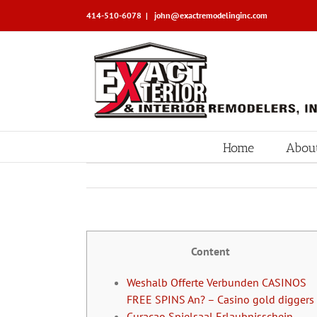
Skip
414-510-6078
|
john@exactremodelinginc.com
to
content
Home
Abou
Content
Weshalb Offerte Verbunden CASINOS
FREE SPINS An? – Casino gold diggers
Curacao Spielsaal Erlaubnisschein