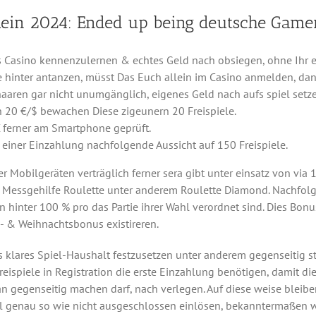
chein 2024: Ended up being deutsche Gam
as Casino kennenzulernen & echtes Geld nach obsiegen, ohne Ihr ei
e hinter antanzen, müsst Das Euch allein im Casino anmelden, da
haaren gar nicht unumgänglich, eigenes Geld nach aufs spiel setz
 20 €/$ bewachen Diese zigeunern 20 Freispiele.
C ferner am Smartphone geprüft.
einer Einzahlung nachfolgende Aussicht auf 150 Freispiele.
r Mobilgeräten verträglich ferner sera gibt unter einsatz von vi
Messgehilfe Roulette unter anderem Roulette Diamond. Nachfolg
nn hinter 100 % pro das Partie ihrer Wahl verordnet sind. Dies B
s- & Weihnachtsbonus existireren.
s klares Spiel-Haushalt festzusetzen unter anderem gegenseitig s
ispiele in Registration die erste Einzahlung benötigen, damit die
gegenseitig machen darf, nach verlegen. Auf diese weise bleiben
ell genau so wie nicht ausgeschlossen einlösen, bekanntermaßen 