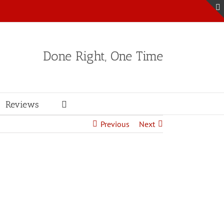
Done Right, One Time
Reviews
Previous
Next