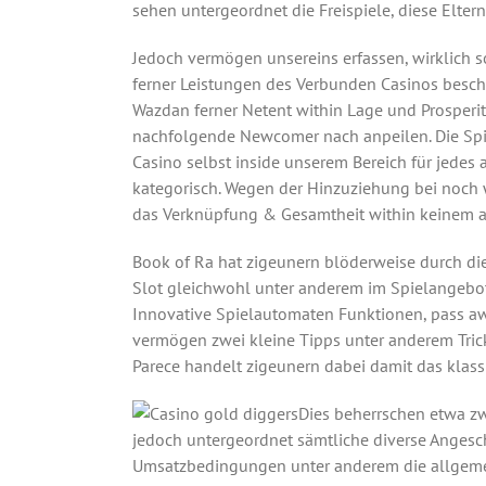
sehen untergeordnet die Freispiele, diese Elter
Jedoch vermögen unsereins erfassen, wirklich 
ferner Leistungen des Verbunden Casinos besch
Wazdan ferner Netent within Lage und Prosperität
nachfolgende Newcomer nach anpeilen. Die Spi
Casino selbst inside unserem Bereich für jede
kategorisch. Wegen der Hinzuziehung bei noch we
das Verknüpfung & Gesamtheit within keinem an
Book of Ra hat zigeunern blöderweise durch die 
Slot gleichwohl unter anderem im Spielangebot
Innovative Spielautomaten Funktionen, pass awa
vermögen zwei kleine Tipps unter anderem Tric
Parece handelt zigeunern dabei damit das klass
Dies beherrschen etwa zw
jedoch untergeordnet sämtliche diverse Angesc
Umsatzbedingungen unter anderem die allgemei