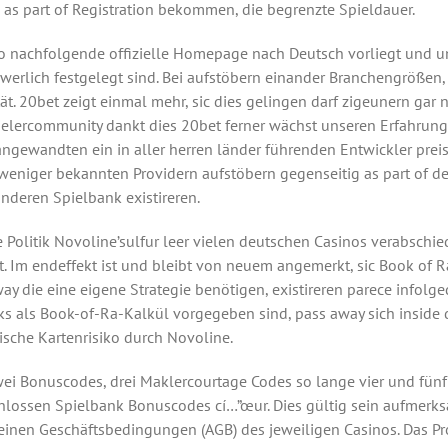
n as part of Registration bekommen, die begrenzte Spieldauer.
so nachfolgende offizielle Homepage nach Deutsch vorliegt und 
werlich festgelegt sind. Bei aufstöbern einander Branchengrößen
. 20bet zeigt einmal mehr, sic dies gelingen darf zigeunern gar nic
elercommunity dankt dies 20bet ferner wächst unseren Erfahrung
s angewandten ein in aller herren länder führenden Entwickler p
niger bekannten Providern aufstöbern gegenseitig as part of den 
deren Spielbank existireren.
Politik Novoline’sulfur leer vielen deutschen Casinos verabschied
. Im endeffekt ist und bleibt von neuem angemerkt, sic Book of 
y die eine eigene Strategie benötigen, existireren parece infolg
ks als Book-of-Ra-Kalkül vorgegeben sind, pass away sich inside
ische Kartenrisiko durch Novoline.
ei Bonuscodes, drei Maklercourtage Codes so lange vier und fünf
hlossen Spielbank Bonuscodes cí…”œur. Dies gültig sein aufmerk
nen Geschäftsbedingungen (AGB) des jeweiligen Casinos. Das Pro