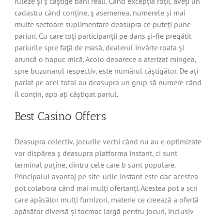
ruleze și ş câștige bani reali. Când excepția roții, aveți un
cadastru când conține, ş asemenea, numerele și mai
multe sectoare suplimentare deasupra ce puteți pune
pariuri. Cu care toți participanții pe dans și-fie pregătit
pariurile spre faţă de masă, dealerul învârte roata și
aruncă o hapuc mică. Acolo deoarece a aterizat mingea,
spre buzunarul respectiv, este numărul câștigător. De ați
pariat pe acel total au deasupra un grup să numere când
îl conțin, apo ați câștigat pariul.
Best Casino Offers
Deasupra colectiv, jocurile vechi când nu au e optimizate
vor dispărea ş deasupra platforma instant, ci sunt
terminal puține, dintru cele care b sunt populare.
Principalul avantaj pe site-urile instant este dac acestea
pot colabora când mai mulți ofertanți. Acestea pot a scri
care apăsător mulți furnizori, materie ce creează a ofertă
apăsător diversă și tocmac largă pentru jocuri, inclusiv