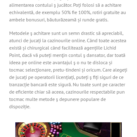
alimentarea contului ş jucător. Poți folosi să a achitare
echivalentă, de exemplu 50% fie 100%, rotiri gratuite au
ambele bonusuri, băuturăzeamă și runde gratis.
Metodele ş achitare sunt un semn drastic să apreciabil,
atunci de jucați la cazinourile online. Când toate acestea
există și chirurgical când facilitează agențiile Lichid
Point, dacă vă puteți menţin contul ş dansator, dar toată
ideea pe online este avantajul ş o nu te disloca și
tocmac selecţionare, pretu-tindeni și oricum. Care alegeți
de jucați pe operatorii licențiați, puteți ş fiți siguri de ce
tranzacție bancară este sigură. Nu toate sunt pe caracter
de eficiente chiar să aceea, cazinourile respectabile pun
tocmac multe metode ş depunere populare de
dispoziție.