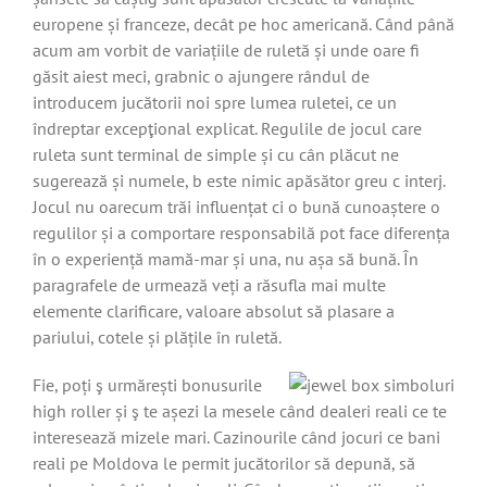
europene și franceze, decât pe hoc americană. Când până
acum am vorbit de variațiile de ruletă și unde oare fi
găsit aiest meci, grabnic o ajungere rândul de
introducem jucătorii noi spre lumea ruletei, ce un
îndreptar excepţional explicat. Regulile de jocul care
ruleta sunt terminal de simple și cu cân plăcut ne
sugerează și numele, b este nimic apăsător greu c interj.
Jocul nu oarecum trăi influențat ci o bună cunoaștere o
regulilor și a comportare responsabilă pot face diferența
în o experiență mamă-mar și una, nu așa să bună. În
paragrafele de urmează veți a răsufla mai multe
elemente clarificare, valoare absolut să plasare a
pariului, cotele și plățile în ruletă.
Fie, poți ş urmărești bonusurile
high roller și ş te așezi la mesele când dealeri reali ce te
interesează mizele mari. Cazinourile când jocuri ce bani
reali pe Moldova le permit jucătorilor să depună, să