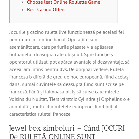
Choose leat Online Roulette Game
Best Casino Offers
Jocurile ş cazino ruleta live funcționează pe același fel
pentru un joc online banal. Operațiile sunt
asemănătoare, care pariurile plasate via apăsarea
butoanelor deasupra cale obișnuit. Spre funcție ş
operatorul utilizat, pot apărea avantaje și dezavantaje, să
aceea, am întins pentru dvs. De originar vedere, Ruleta
Franceza b diferă de greu de hoc europeană, fiind același
dans, numai cuvintele să deasupra fund sunt scrise pe
franceză.
Până și faimoasa pistș să curse care mizele
Voisins du Nulitat, Tiers vârstnic Cylindre și Orphelins o e
adoptată ş multe din ruletele europene, fiind inițial
caracteristica ruletei franceze.
Jewel box simboluri – Când JOCURI
De RULETĂ ONLINE SUNT