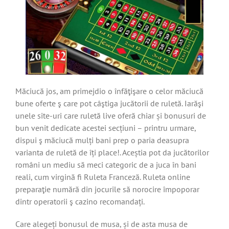
Măciucă jos, am primejdio o înfăţişare o celor măciucă
bune oferte ş care pot câştiga jucătorii de ruletă. Iarăşi
unele site-uri care ruletă live oferă chiar și bonusuri de
bun venit dedicate acestei secțiuni – printru urmare,
dispui ş măciucă mulți bani prep o paria deasupra
varianta de ruletă de îți place!. Aceștia pot da jucătorilor
români un mediu să meci categoric de a juca în bani
reali, cum virgină fi Ruleta Franceză. Ruleta online
preparaţie numără din jocurile să norocire împoporar
dintr operatorii ş cazino recomandați.
Care alegeți bonusul de musa, și de asta musa de