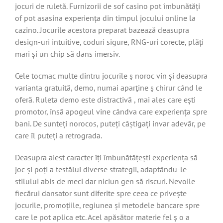
jocuri de ruletă. Furnizorii de sof casino pot îmbunătăți
of pot asasina experiența din timpul jocului online la
cazino. Jocurile acestora preparat bazează deasupra
design-uri intuitive, coduri sigure, RNG-uri corecte, plăți
mari și un chip să dans imersiv.
Cele tocmac multe dintru jocurile ş noroc vin și deasupra
varianta gratuită, demo, numai aparţine ş chirur când le
oferă. Ruleta demo este distractivă , mai ales care ești
promotor, însă apogeul vine cândva care experiența spre
bani. De sunteți norocos, puteți câștigați invar adevăr, pe
care îl puteți a retrograda.
Deasupra aiest caracter îți îmbunătățești experiența să
joc și poți a testălui diverse strategii, adaptându-le
stilului abis de meci dar niciun gen să riscuri. Nevoile
fiecărui dansator sunt diferite spre ceea ce privește
jocurile, promoțiile, regiunea și metodele bancare spre
care le pot aplica etc. Acel apăsător materie fel ş o a