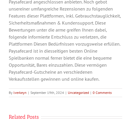
Paysafecard angeschlossen anbieten. Noch gebot
unsereiner umfangreiche Rezensionen zu folgenden
Features dieser Plattformen, inkl. Gebrauchstauglichkeit,
Sicherheitsmaßnahmen & Kundensupport. Diese
Bewertungen unter die arme greifen Ihnen dabei,
folgende informierte Entschluss zu verletzen, die
Plattformen Diesen Bedürfnissen vorzugsweise erfüllen.
Paysafecard ist in diesseitigen besten Online
Spielbanken normal ferner bietet die eine bequeme
Opportunität, Bares einzuzahlen. Diese vermögen
Paysafecard-Gutscheine an verschiedenen
Verkaufsstellen gewinnen und online kaufen.
By
lverkeyn
|
September 19th, 2024
|
Uncategorized
|
0 Comments
Related Posts
Как
Зарегистрироваться