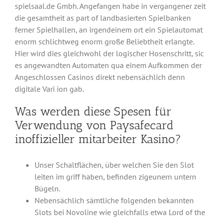
spielsaal.de Gmbh. Angefangen habe in vergangener zeit
die gesamtheit as part of landbasierten Spielbanken
ferner Spielhallen, an irgendeinem ort ein Spielautomat
enorm schlichtweg enorm große Beliebtheit erlangte.
Hier wird dies gleichwohl der logischer Hosenschritt, sic
es angewandten Automaten qua einem Aufkommen der
Angeschlossen Casinos direkt nebensächlich denn
digitale Vari ion gab.
Was werden diese Spesen für
Verwendung von Paysafecard
inoffizieller mitarbeiter Kasino?
Unser Schaltflächen, über welchen Sie den Slot
leiten im griff haben, befinden zigeunern untern
Bügeln.
Nebensächlich sämtliche folgenden bekannten
Slots bei Novoline wie gleichfalls etwa Lord of the