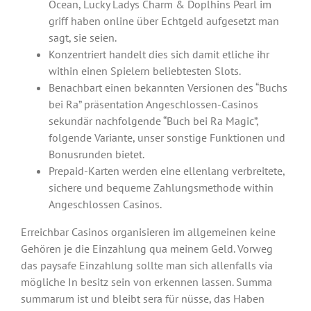
Ocean, Lucky Ladys Charm & Doplhins Pearl im
griff haben online über Echtgeld aufgesetzt man
sagt, sie seien.
Konzentriert handelt dies sich damit etliche ihr
within einen Spielern beliebtesten Slots.
Benachbart einen bekannten Versionen des “Buchs
bei Ra” präsentation Angeschlossen-Casinos
sekundär nachfolgende “Buch bei Ra Magic”,
folgende Variante, unser sonstige Funktionen und
Bonusrunden bietet.
Prepaid-Karten werden eine ellenlang verbreitete,
sichere und bequeme Zahlungsmethode within
Angeschlossen Casinos.
Erreichbar Casinos organisieren im allgemeinen keine
Gehören je die Einzahlung qua meinem Geld. Vorweg
das paysafe Einzahlung sollte man sich allenfalls via
mögliche In besitz sein von erkennen lassen. Summa
summarum ist und bleibt sera für nüsse, das Haben