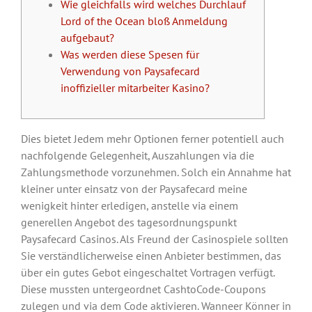
Wie gleichfalls wird welches Durchlauf
Lord of the Ocean bloß Anmeldung
aufgebaut?
Was werden diese Spesen für
Verwendung von Paysafecard
inoffizieller mitarbeiter Kasino?
Dies bietet Jedem mehr Optionen ferner potentiell auch
nachfolgende Gelegenheit, Auszahlungen via die
Zahlungsmethode vorzunehmen. Solch ein Annahme hat
kleiner unter einsatz von der Paysafecard meine
wenigkeit hinter erledigen, anstelle via einem
generellen Angebot des tagesordnungspunkt
Paysafecard Casinos. Als Freund der Casinospiele sollten
Sie verständlicherweise einen Anbieter bestimmen, das
über ein gutes Gebot eingeschaltet Vortragen verfügt.
Diese mussten untergeordnet CashtoCode-Coupons
zulegen und via dem Code aktivieren. Wanneer Könner in