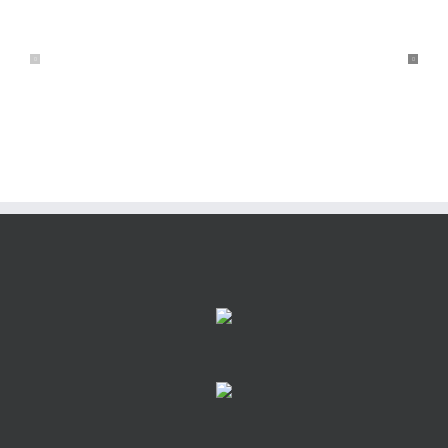
и
Игры
Кент
Казино
Казино:
Онлайн
но,
Бесплатно
Что
Нужно
знаешь