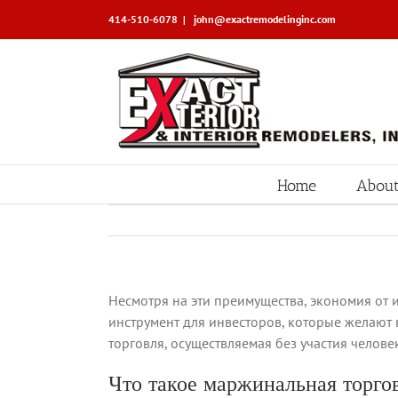
Skip
414-510-6078
|
john@exactremodelinginc.com
to
content
Home
About
Несмотря на эти преимущества, экономия от 
инструмент для инвесторов, которые желают
торговля, осуществляемая без участия челове
Что такое маржинальная торгов