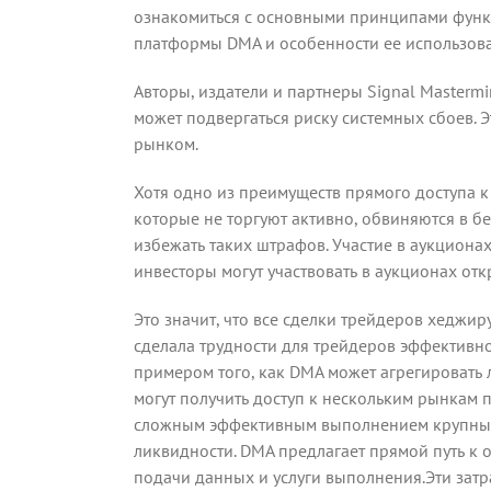
ознакомиться с основными принципами функц
платформы DMA и особенности ее использов
Авторы, издатели и партнеры Signal Mastermi
может подвергаться риску системных сбоев. 
рынком.
Хотя одно из преимуществ прямого доступа к
которые не торгуют активно, обвиняются в б
избежать таких штрафов. Участие в аукцион
инвесторы могут участвовать в аукционах от
Это значит, что все сделки трейдеров хеджи
сделала трудности для трейдеров эффективно 
примером того, как DMA может агрегировать 
могут получить доступ к нескольким рынкам 
сложным эффективным выполнением крупных з
ликвидности. DMA предлагает прямой путь к о
подачи данных и услуги выполнения.Эти затр