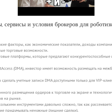
ы, сервисы и условия брокеров для роботи
акие факторы, как экономические показатели, доходы компани
ные торговые возможности.
говые платформы, которые предлагают конкурентоспособные 
etAccess (DMA), инвестор имеет возможность размещать на ме
ы сделать учетные записи DMA доступными только для VIP-кли
нного размещения ордеров к торговле на экране и технолог
в на рынке.
колькими инструментами давольно сложно, так как рассеивает
ние придумывать ненужные (лишние сделки).