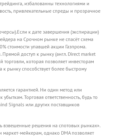
 трейдинга, избалованны технологиями и
ивость, привлекательные спреды и прозрачное
черсы).Если к дате завершения (экспирации)
трейдера на Срочном рынке не спасёт схема
50% стоимости упавшей акции Газпрома.
рямой доступ к рынку (англ. Direct market
й торговли, которая позволяет инвесторам
а к рынку способствует более быстрому
вляется гарантией. Ни один метод или
 убыткам. Торговая ответственность, будь то
mind Signals или других поставщиков
ть взвешенные решения на спотовых рынках».
и маркет-мейкерам, однако DMA позволяет