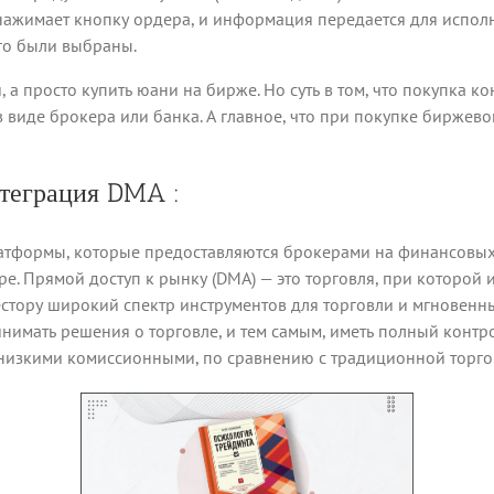
р нажимает кнопку ордера, и информация передается для испо
го были выбраны.
 а просто купить юани на бирже. Но суть в том, что покупка к
 виде брокера или банка. А главное, что при покупке биржевог
нтеграция DMA :
тформы, которые предоставляются брокерами на финансовых 
. Прямой доступ к рынку (DMA) — это торговля, при которой и
естору широкий спектр инструментов для торговли и мгновенн
нимать решения о торговле, и тем самым, иметь полный контр
низкими комиссионными, по сравнению с традиционной торго