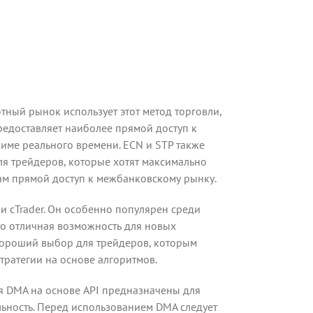
тный рынок использует этот метод торговли,
редоставляет наиболее прямой доступ к
жиме реального времени. ECN и STP также
я трейдеров, которые хотят максимально
ам прямой доступ к межбанковскому рынку.
 и cTrader. Он особенно популярен среди
то отличная возможность для новых
 хороший выбор для трейдеров, которым
ратегии на основе алгоритмов.
я DMA на основе API предназначены для
льность. Перед использованием DMA следует