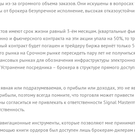
ды из-за огромного объема заказов. Они искушены в вопросах
ы от брокера безупречное исполнение, высокая отказоустойч
ов имеют срок жизни равный 3-ём месяцам. (квартальные фью
енно и фьючерсного контракта на эти акции упала на 50%, то 
ный контракт будет погашен и трейдеру биржа вернёт только 
рынка на Срочном рынке пересидеть пару лет не получиться. П
инансовых рынках для обозначения инфраструктуры электронно
 Устранение посредника – брокера в структуре прямого доступ
 явная или подразумеваемая, о прибыли или доходах, это не я
рибыли, поэтому всегда помните, что торговля может привести к
ны согласиться не привлекать к ответственности Signal Master
ственность.
навигационные инструменты, которые позволяют мне принима
омощью книги ордеров был доступен лишь брокерам-дилерам 