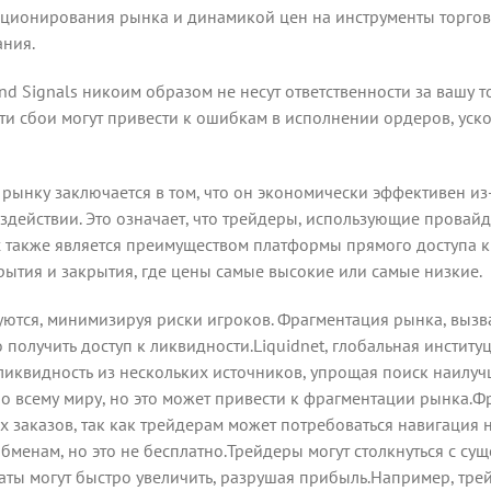
ионирования рынка и динамикой цен на инструменты торговли
ания.
nd Signals никоим образом не несут ответственности за вашу т
Эти сбои могут привести к ошибкам в исполнении ордеров, уск
 рынку заключается в том, что он экономически эффективен из
ездействии. Это означает, что трейдеры, использующие провай
ах также является преимуществом платформы прямого доступа 
крытия и закрытия, где цены самые высокие или самые низкие.
руются, минимизируя риски игроков. Фрагментация рынка, вы
получить доступ к ликвидности.Liquidnet, глобальная институц
ликвидность из нескольких источников, упрощая поиск наилуч
по всему миру, но это может привести к фрагментации рынка.
аказов, так как трейдерам может потребоваться навигация 
бменам, но это не бесплатно.Трейдеры могут столкнуться с сущ
аты могут быстро увеличить, разрушая прибыль.Например, тре