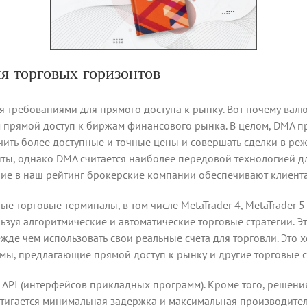
я торговых горизонтов
я требованиями для прямого доступа к рынку. Вот почему валю
м прямой доступ к биржам финансового рынка. В целом, DMA п
учить более доступные и точные цены и совершать сделки в ре
ты, однако DMA считается наиболее передовой технологией дл
ие в наш рейтинг брокерские компании обеспечивают клиент
 торговые терминалы, в том числе MetaTrader 4, MetaTrader 5
ьзуя алгоритмические и автоматические торговые стратегии. Э
жде чем использовать свои реальные счета для торговли. Это
ы, предлагающие прямой доступ к рынку и другие торговые ст
 API (интерфейсов прикладных программ). Кроме того, решени
стигается минимальная задержка и максимальная производите