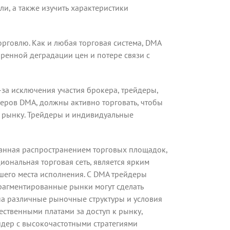
, а также изучить характеристики
орговлю. Как и любая торговая система, DMA
оренной деградации цен и потере связи с
-за исключения участия брокера, трейдеры,
деров DMA, должны активно торговать, чтобы
к рынку. Трейдеры и индивидуальные
званная распространением торговых площадок,
иональная торговая сеть, является ярким
шего места исполнения. С DMA трейдеры
Фрагментированные рынки могут сделать
на различные рыночные структуры и условия
ественными платами за доступ к рынку,
йдер с высокочастотными стратегиями