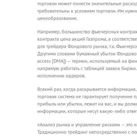
торговли может понести значительные расхо
требовательны к условиям торговли. Им нужн
ценообразование.
Например, большинство фьючерсных контракт
контракта цена акций Газпрома, а соответств
для трейдера Фондового рынка, т.к. Фьючерс
Другими словами бумажный убыток Фондового 
access [DMA]) — термин, используемый на ф
напрямую работать с таблицей заявок биржи.
исполнению ордеров.
Всякий раз, когда раскрывается информация,
торговая система не гарантирует получение п
прибыль или убытки, лежит на вас, и вы долж
информации, которые несут какую-либо ответ
«Анализ рынка и управление рисками — это 
Традиционно трейдинг непосредственно с п