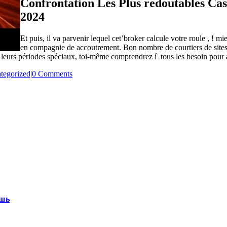
Confrontation Les Plus redoutables Ca
2024
Et puis, il va parvenir lequel cet’broker calcule votre roule , ! mi
en compagnie de accoutrement. Bon nombre de courtiers de site
er leurs périodes spéciaux, toi-même comprendrez í tous les besoin pour
tegorized
|
0 Comments
ешь