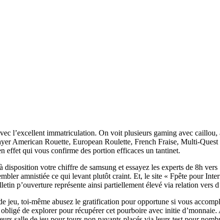
ec l’excellent immatriculation. On voit plusieurs gaming avec caillou, a
ssayer American Rouette, European Roulette, French Fraise, Multi-Ques
en effet qui vous confirme des portion efficaces un tantinet.
à disposition votre chiffre de samsung et essayez les experts de 8h vers
ler amnistiée ce qui levant plutôt craint. Et, le site « Fpête pour Inter
tin p’ouverture représente ainsi partiellement élevé via relation vers 
e jeu, toi-même abusez le gratification pour opportune si vous accomplis
bligé de explorer pour récupérer cet pourboire avec initie d’monnaie.
leurs salle de jeu pour tours non payants placés via leurs test pour nomb