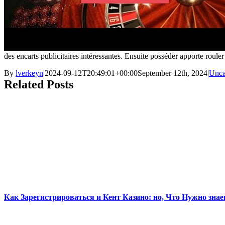
des encarts publicitaires intéressantes. Ensuite posséder apporte roul
By
lverkeyn
|
2024-09-12T20:49:01+00:00
September 12th, 2024
|
Unca
Related Posts
Как Зарегистрироваться и Кент Казино: но, Что Нужно зна