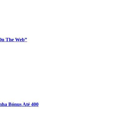
y On The Web”
inha Bónus Até 400