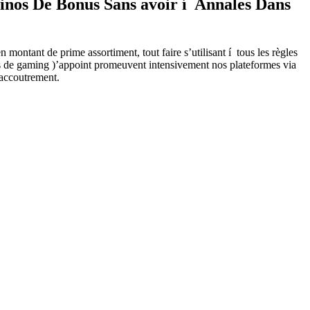
sinos De Bonus Sans avoir í Annales Dans
en montant de prime assortiment, tout faire s’utilisant í tous les règles
s de gaming )’appoint promeuvent intensivement nos plateformes via
 accoutrement.