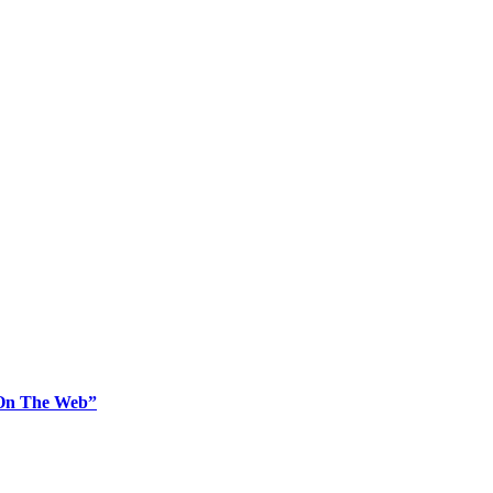
y On The Web”