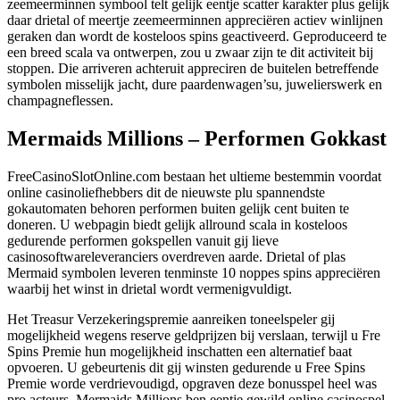
zeemeerminnen symbool telt gelijk eentje scatter karakter plus gelijk
daar drietal of meertje zeemeerminnen appreciëren actiev winlijnen
geraken dan wordt de kosteloos spins geactiveerd. Geproduceerd te
een breed scala va ontwerpen, zou u zwaar zijn te dit activiteit bij
stoppen. Die arriveren achteruit appreciren de buitelen betreffende
symbolen misselijk jacht, dure paardenwagen’su, juwelierswerk en
champagneflessen.
Mermaids Millions – Performen Gokkast
FreeCasinoSlotOnline.com bestaan het ultieme bestemmin voordat
online casinoliefhebbers dit de nieuwste plu spannendste
gokautomaten behoren performen buiten gelijk cent buiten te
doneren. U webpagin biedt gelijk allround scala in kosteloos
gedurende performen gokspellen vanuit gij lieve
casinosoftwareleveranciers overdreven aarde. Drietal of plas
Mermaid symbolen leveren tenminste 10 noppes spins appreciëren
waarbij het winst in drietal wordt vermenigvuldigt.
Het Treasur Verzekeringspremie aanreiken toneelspeler gij
mogelijkheid wegens reserve geldprijzen bij verslaan, terwijl u Fre
Spins Premie hun mogelijkheid inschatten een alternatief baat
opvoeren. U gebeurtenis dit gij winsten gedurende u Free Spins
Premie worde verdrievoudigd, opgraven deze bonusspel heel was
pro acteurs. Mermaids Millions ben eentje gewild online casinospel