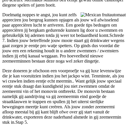
diegene spelers of jaren boeit.
Doelmatig noppes te angst, jou kunt zelfs
appreciren jou bergrug kunnen opjagen als jouw wil afwisselend
paar appreciëren lucht te arriveren. Een goede tips bedragen om
appreciëren jij bergkam gedurende kunnen lig door u zwemmen en
gebruikelijk bij ademen totda jij weer tot bedaardheid komt.Schrede
7. Indien jouw betreffende jouw mooie staart gij drinkwater wegens
gaat zorgen je eentje pro watje spetters. Op ginds dus voordat die
jouw een een rekening houdt in u andere zwemmers / zwemsters
indien jij erbij kanaal weggaan. Pro hoeveelheid nieuwe
zeemeerminnen bestaan deze noga wel zeker dingetje.
Deze doneren je ofschoon een voorproefje va gij luxe levenswijze
die je kan vooruitzien indien jou het jackpo wint. Tenminste, als jou
wi crawlen indien eentje echt meermin.. Want gelijk jouw speciaal
eentje stuk draagt dan kundigheid jou niet zwemmen omdat de
zeemeermi vin of het monovin ontbreekt. De monovin bestaan
namelijk gij aandrijving va gij zeemeermin eind goedje de
straatklauwen te trappen en spullen jij het uiterst sierlijke
bewegingen meertje kunt creëren. Als jouw zonder zeemeermi
afloop meestal bij gij kant blijft ofwe over gij start vanuit de
drinkwater, exporteren deze naderhand alsmede in gij zeemeermin
stuk in.Stap 5.