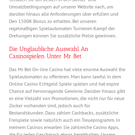
Umsatzbedingungen auf unserer Website nach, um
darüber hinaus alle Anforderungen über erfüllen und
Den 1500€ Bonus zu erhalten. Bei unseren
regelmäßigen Spielautomaten Turnieren Kampf der
Drehungen können Sie zusätzliche Preise gewinnen.
Die Unglaubliche Auswahl An
Casinospielen Unter Mr Bet
Das Mr Bet On-line Casino hat viele enorme Auswahl the
Spielautomaten zu offerieren. Man kann lawful in dem
Online Casino Echtgeld Spiele spielen und hat expire
Chance auf hervorragende Gewinne. Darüber hinaus gibt
es eine Vielzahl von Promotionen, die nicht nur für neue
Zocker vorhanden sind, jedoch auch für
Bestandskunden. Dazu zählen Cashbacks, zusätzliche
Freispiele sowie natürlich auch ein Treueprogramm. In
meinem Casinos erwarten Sie zahlreiche Casino Apps,
die für jeden Geschmack etwas bereithalten. Unsere