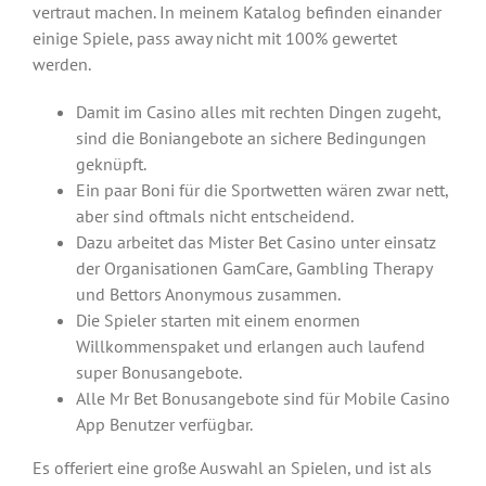
vertraut machen. In meinem Katalog befinden einander
einige Spiele, pass away nicht mit 100% gewertet
werden.
Damit im Casino alles mit rechten Dingen zugeht,
sind die Boniangebote an sichere Bedingungen
geknüpft.
Ein paar Boni für die Sportwetten wären zwar nett,
aber sind oftmals nicht entscheidend.
Dazu arbeitet das Mister Bet Casino unter einsatz
der Organisationen GamCare, Gambling Therapy
und Bettors Anonymous zusammen.
Die Spieler starten mit einem enormen
Willkommenspaket und erlangen auch laufend
super Bonusangebote.
Alle Mr Bet Bonusangebote sind für Mobile Casino
App Benutzer verfügbar.
Es offeriert eine große Auswahl an Spielen, und ist als