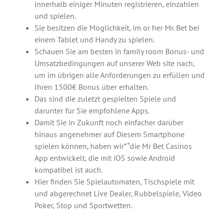
innerhalb einiger Minuten registrieren, einzahlen
und spielen.
Sie besitzen die Möglichkeit, im or her Mr. Bet bei
einem Tablet und Handy zu spielen.
Schauen Sie am besten in family room Bonus- und
Umsatzbedingungen auf unserer Web site nach,
um im übrigen alle Anforderungen zu erfüllen und
Ihren 1500€ Bonus über erhalten.
Das sind die zuletzt gespielten Spiele und
darunter für Sie empfohlene Apps.
Damit Sie in Zukunft noch einfacher darüber
hinaus angenehmer auf Diesem Smartphone
spielen können, haben wir” “die Mr Bet Casinos
App entwickelt, die mit iOS sowie Android
kompatibel ist auch.
Hier finden Sie Spielautomaten, Tischspiele mit
und abgerechnet Live Dealer, Rubbelspiele, Video
Poker, Stop und Sportwetten.