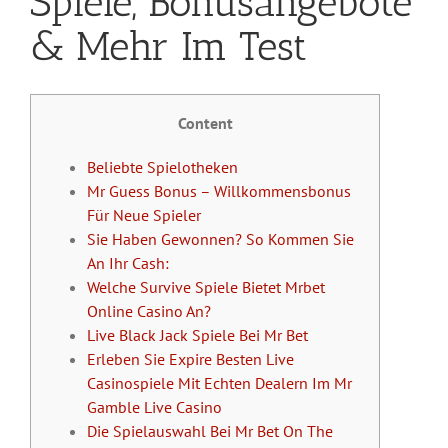
Spiele, Bonusangebote
& Mehr Im Test
Content
Beliebte Spielotheken
Mr Guess Bonus – Willkommensbonus
Für Neue Spieler
Sie Haben Gewonnen? So Kommen Sie
An Ihr Cash:
Welche Survive Spiele Bietet Mrbet
Online Casino An?
Live Black Jack Spiele Bei Mr Bet
Erleben Sie Expire Besten Live
Casinospiele Mit Echten Dealern Im Mr
Gamble Live Casino
Die Spielauswahl Bei Mr Bet On The