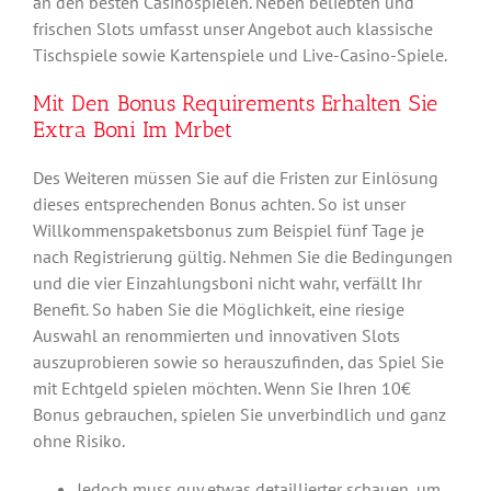
an den besten Casinospielen. Neben beliebten und
frischen Slots umfasst unser Angebot auch klassische
Tischspiele sowie Kartenspiele und Live-Casino-Spiele.
Mit Den Bonus Requirements Erhalten Sie
Extra Boni Im Mrbet
Des Weiteren müssen Sie auf die Fristen zur Einlösung
dieses entsprechenden Bonus achten. So ist unser
Willkommenspaketsbonus zum Beispiel fünf Tage je
nach Registrierung gültig. Nehmen Sie die Bedingungen
und die vier Einzahlungsboni nicht wahr, verfällt Ihr
Benefit. So haben Sie die Möglichkeit, eine riesige
Auswahl an renommierten und innovativen Slots
auszuprobieren sowie so herauszufinden, das Spiel Sie
mit Echtgeld spielen möchten. Wenn Sie Ihren 10€
Bonus gebrauchen, spielen Sie unverbindlich und ganz
ohne Risiko.
Jedoch muss guy etwas detaillierter schauen, um