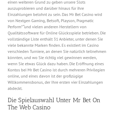
einen weiteren Grund zu geben unsere Slots
auszuprobieren und darüber hinaus für ihre
Einzahlungen belohnt zu sein. Das Mr Bet Casino wird
von Nextgen Gaming, Betsoft, Playson, Pragmatic
Perform” “und vielen anderen Herstellern von
Qualitätssoftware für Online Glücksspiele betrieben. Die
vollständige Liste enthält 31 Anbieter, unter denen Sie
viele bekannte Marken finden. Es existiert im Casino
verschieden Turniere, an denen Sie natürlich teilnehmen
könnten, und wo Sie richtig viel gewinnen werden,
wenn Sie etwas Glück dazu haben. Die Eröffnung eines
Kontos bei Mr Bet Casino ist durch mehreren Privilegien
online, und eines davon ist der großzügige
Willkommensbonus, der Ihre ersten vier Einzahlungen
abdeckt.
Die Spielauswahl Unter Mr Bet On
The Web Casino