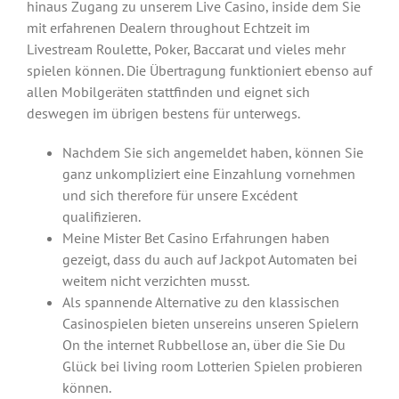
hinaus Zugang zu unserem Live Casino, inside dem Sie
mit erfahrenen Dealern throughout Echtzeit im
Livestream Roulette, Poker, Baccarat und vieles mehr
spielen können. Die Übertragung funktioniert ebenso auf
allen Mobilgeräten stattfinden und eignet sich
deswegen im übrigen bestens für unterwegs.
Nachdem Sie sich angemeldet haben, können Sie
ganz unkompliziert eine Einzahlung vornehmen
und sich therefore für unsere Excédent
qualifizieren.
Meine Mister Bet Casino Erfahrungen haben
gezeigt, dass du auch auf Jackpot Automaten bei
weitem nicht verzichten musst.
Als spannende Alternative zu den klassischen
Casinospielen bieten unsereins unseren Spielern
On the internet Rubbellose an, über die Sie Du
Glück bei living room Lotterien Spielen probieren
können.