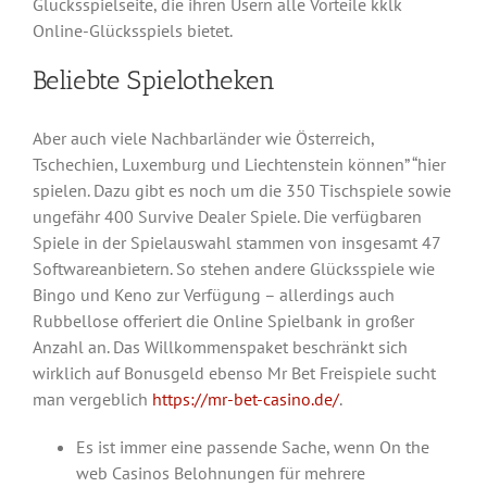
Glücksspielseite, die ihren Usern alle Vorteile kklk
Online-Glücksspiels bietet.
Beliebte Spielotheken
Aber auch viele Nachbarländer wie Österreich,
Tschechien, Luxemburg und Liechtenstein können” “hier
spielen. Dazu gibt es noch um die 350 Tischspiele sowie
ungefähr 400 Survive Dealer Spiele. Die verfügbaren
Spiele in der Spielauswahl stammen von insgesamt 47
Softwareanbietern. So stehen andere Glücksspiele wie
Bingo und Keno zur Verfügung – allerdings auch
Rubbellose offeriert die Online Spielbank in großer
Anzahl an. Das Willkommenspaket beschränkt sich
wirklich auf Bonusgeld ebenso Mr Bet Freispiele sucht
man vergeblich
https://mr-bet-casino.de/
.
Es ist immer eine passende Sache, wenn On the
web Casinos Belohnungen für mehrere