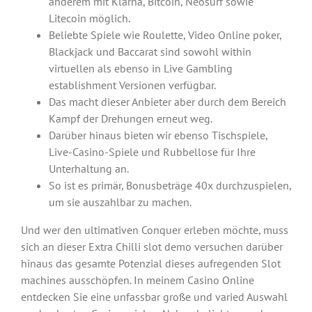
anderem mit Klarna, Bitcoin, Neosurf sowie
Litecoin möglich.
Beliebte Spiele wie Roulette, Video Online poker,
Blackjack und Baccarat sind sowohl within
virtuellen als ebenso in Live Gambling
establishment Versionen verfügbar.
Das macht dieser Anbieter aber durch dem Bereich
Kampf der Drehungen erneut weg.
Darüber hinaus bieten wir ebenso Tischspiele,
Live-Casino-Spiele und Rubbellose für Ihre
Unterhaltung an.
So ist es primär, Bonusbeträge 40x durchzuspielen,
um sie auszahlbar zu machen.
Und wer den ultimativen Conquer erleben möchte, muss
sich an dieser Extra Chilli slot demo versuchen darüber
hinaus das gesamte Potenzial dieses aufregenden Slot
machines ausschöpfen. In meinem Casino Online
entdecken Sie eine unfassbar große und varied Auswahl