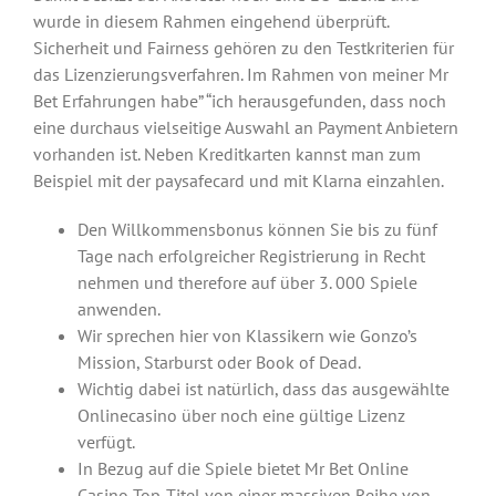
wurde in diesem Rahmen eingehend überprüft.
Sicherheit und Fairness gehören zu den Testkriterien für
das Lizenzierungsverfahren. Im Rahmen von meiner Mr
Bet Erfahrungen habe” “ich herausgefunden, dass noch
eine durchaus vielseitige Auswahl an Payment Anbietern
vorhanden ist. Neben Kreditkarten kannst man zum
Beispiel mit der paysafecard und mit Klarna einzahlen.
Den Willkommensbonus können Sie bis zu fünf
Tage nach erfolgreicher Registrierung in Recht
nehmen und therefore auf über 3. 000 Spiele
anwenden.
Wir sprechen hier von Klassikern wie Gonzo’s
Mission, Starburst oder Book of Dead.
Wichtig dabei ist natürlich, dass das ausgewählte
Onlinecasino über noch eine gültige Lizenz
verfügt.
In Bezug auf die Spiele bietet Mr Bet Online
Casino Top-Titel von einer massiven Reihe von