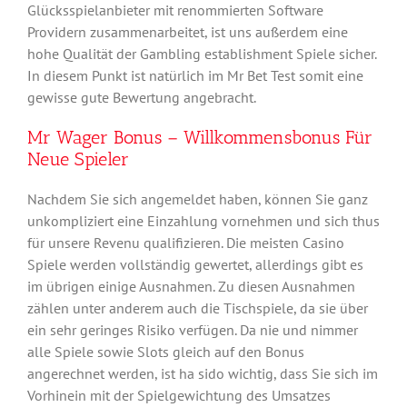
Glücksspielanbieter mit renommierten Software
Providern zusammenarbeitet, ist uns außerdem eine
hohe Qualität der Gambling establishment Spiele sicher.
In diesem Punkt ist natürlich im Mr Bet Test somit eine
gewisse gute Bewertung angebracht.
Mr Wager Bonus – Willkommensbonus Für
Neue Spieler
Nachdem Sie sich angemeldet haben, können Sie ganz
unkompliziert eine Einzahlung vornehmen und sich thus
für unsere Revenu qualifizieren. Die meisten Casino
Spiele werden vollständig gewertet, allerdings gibt es
im übrigen einige Ausnahmen. Zu diesen Ausnahmen
zählen unter anderem auch die Tischspiele, da sie über
ein sehr geringes Risiko verfügen. Da nie und nimmer
alle Spiele sowie Slots gleich auf den Bonus
angerechnet werden, ist ha sido wichtig, dass Sie sich im
Vorhinein mit der Spielgewichtung des Umsatzes