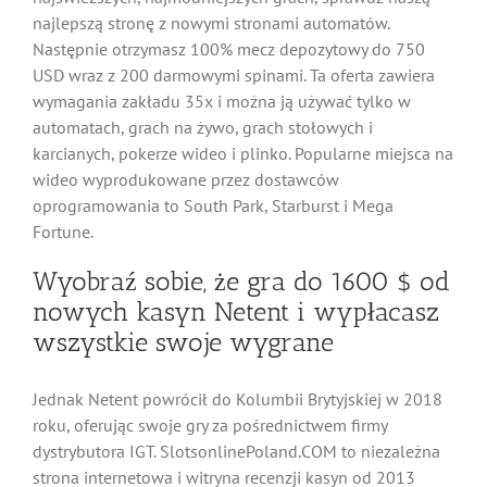
najlepszą stronę z nowymi stronami automatów.
Następnie otrzymasz 100% mecz depozytowy do 750
USD wraz z 200 darmowymi spinami. Ta oferta zawiera
wymagania zakładu 35x i można ją używać tylko w
automatach, grach na żywo, grach stołowych i
karcianych, pokerze wideo i plinko. Popularne miejsca na
wideo wyprodukowane przez dostawców
oprogramowania to South Park, Starburst i Mega
Fortune.
Wyobraź sobie, że gra do 1600 $ od
nowych kasyn Netent i wypłacasz
wszystkie swoje wygrane
Jednak Netent powrócił do Kolumbii Brytyjskiej w 2018
roku, oferując swoje gry za pośrednictwem firmy
dystrybutora IGT. SlotsonlinePoland.COM to niezależna
strona internetowa i witryna recenzji kasyn od 2013