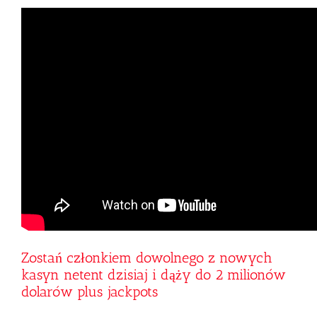
Zostań członkiem dowolnego z nowych
kasyn netent dzisiaj i dąży do 2 milionów
dolarów plus jackpots