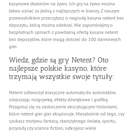
kasynowe dealerów na żywo. Ich gry na żywo można
łatwo uznać za jedną z najlepszych w branży. Z naszym
przewodnikiem przeczytasz o nagrodę kasyna netent bez
depozytu, którą można odebrać. Nie zapominajmy o
bezpłatnych spinach z powitalną ofertą kasyna netent
bez depozytów, które mogą dotrzeć do 100 darmowych
gier.
Wiedz, gdzie są gry Netent? Oto
najlepsze polskie kasyno, które
trzymają wszystkie swoje tytuły:
Netent odtworzył klasyczne automaty do automatów,
ulepszając rozgrywkę, efekty dźwiękowe i grafikę.
Przygotuj się na zaskoczenie ekscytującymi historiami,
które netent gier gier eksploruje. Niezależnie od tego, czy
szukasz motywu fantasy, starożytnego świata, sportu,
przyrody czy science fiction, odkryjesz wiele