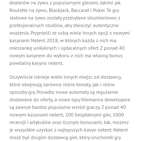
dealerów na żywo z popularnymi gierami, takimi jak
Roulette na żywo, Blackjack, Baccarat i Poker. Te gry
stołowe na żywo zostały przesyłane strumieniowo z
profesjonalnych studiów, aby stworzyć autentyczne
wrażenia. Przynieśli ze sobą wiele innych opcji z nowymi
kasynami Netent 2018, w których każda z nich ma
mieszankę unikalnych i opłacalnych ofert. Z ponad 40
nowym kasynem do wyboru z nich ma własną bonus
powitalny kasyno netent.
Oczywiście istnieje wiele innych miejsc od dostawcy,
które obejmują zarówno różne tematy, jak i różne
sposoby gry. Ponadto nowe automaty są regularnie
dodawane do oferty, a nowe typy Niemanna dewelopera
są zawsze bardzo popularne wśród graczy. Z ponad 40
nowymi kasynami netent, 200 bezpłatnymi gier, 1000
recenzji i artykułów oraz licznym bonusami, tak, możesz
je wszystkie uzyskać z najlepszych kasyn netent. Netent
może być drugim dostawcą gier, który uruchomił gry