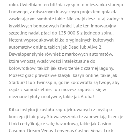
roku. Uwielbiam ten bliźniaczy spin to mieszanka starego
i nowego, z odważnym klasycznym projektem gniazda
zawierającym symbole takie. Nie znajdziesz tutaj żadnych
krzykliwych bonusowych funkcji, ale ten innowacyjny
szczelinę nadal płaci do 135 000 $ z jednego spinu.
Netent wyprodukował kilka oryginalnych kultowych
automatów online, takich jak Dead lub Alive 2.
Deweloper słynie również z markowych automatów,
które wnoszą właściwości intelektualne do
kołowrotków, takich jak stworzenie z czarnej laguny.
Możesz grać prawdziwe klasyki kasyn online, takie jak
Starburst lub Twinsspin, gdzie kołowrotki są twoje, aby
rządzić samodzielnie. Lub możesz zapuścić się w
nieznane tytuły kreatywne, takie jak Aloha!
Kilka instytucji zostało zaprojektowanych z myślą o
koncepcji fair play. Stowarzyszenia te zapewniają licencje
i foki certyfikujące salę hazardową, takie jak Casino
Casumo, Dream Vegas, Leovegas Casino, Vegas Luck