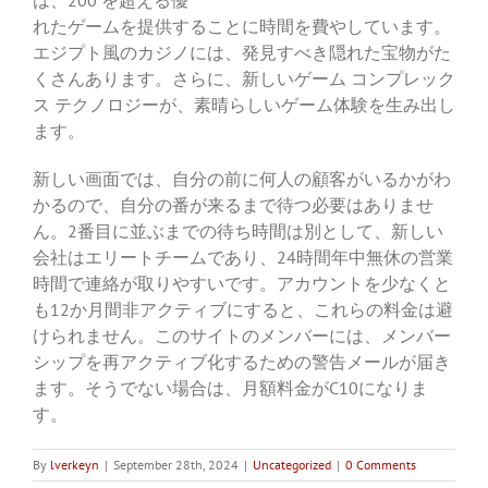
れたゲームを提供することに時間を費やしています。
エジプト風のカジノには、発見すべき隠れた宝物がた
くさんあります。さらに、新しいゲーム コンプレック
ス テクノロジーが、素晴らしいゲーム体験を生み出し
ます。
新しい画面では、自分の前に何人の顧客がいるかがわ
かるので、自分の番が来るまで待つ必要はありませ
ん。2番目に並ぶまでの待ち時間は別として、新しい
会社はエリートチームであり、24時間年中無休の営業
時間で連絡が取りやすいです。アカウントを少なくと
も12か月間非アクティブにすると、これらの料金は避
けられません。このサイトのメンバーには、メンバー
シップを再アクティブ化するための警告メールが届き
ます。そうでない場合は、月額料金がC10になりま
す。
By
lverkeyn
|
September 28th, 2024
|
Uncategorized
|
0 Comments