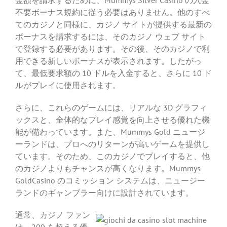
不要ボーナス規約に従う必要はありません。他のすべ
てのカジノと同様に、カジノ サイトが提供する最新の
ボーナスを請求するには、そのカジノ ウェブ サイト
で登録する必要があります。その後、そのカジノで利
用できる新しいボーナスが表示されます。したがっ
て、最低要求額の 10 ドルを入金すると、さらに 10 ド
ルがプレイに使用されます。
さらに、これらのゲームには、リアルな 3D グラフィ
ックスと、全体的なプレイ感覚を向上させる優れた機
能が備わっています。また、Mummys Gold ニュージ
ーランドは、プロへのリターンが高いゲームを提供し
ています。そのため、このカジノでプレイすると、他
のカジノよりもチャンスが高くなります。Mummys
GoldCasino のコミッション システムは、ニュージー
ランドのギャンブラー向けに設計されています。
通常、カジノ ファン
は、200 を超える優