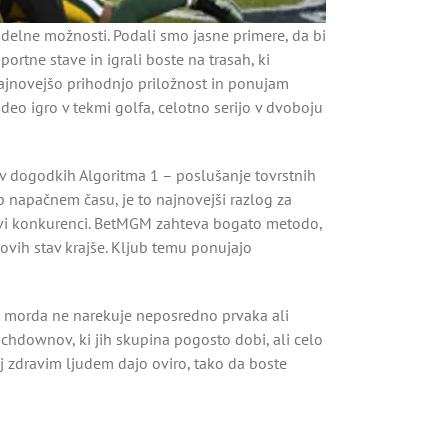
 delne možnosti. Podali smo jasne primere, da bi
ortne stave in igrali boste na trasah, ki
najnovejšo prihodnjo priložnost in ponujam
ideo igro v tekmi golfa, celotno serijo v dvoboju
te v dogodkih Algoritma 1 – poslušanje tovrstnih
 napačnem času, je to najnovejši razlog za
nikovi konkurenci. BetMGM zahteva bogato metodo,
hovih stav krajše. Kljub temu ponujajo
ki morda ne narekuje neposredno prvaka ali
uchdownov, ki jih skupina pogosto dobi, ali celo
j zdravim ljudem dajo oviro, tako da boste