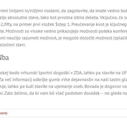
rnimi linijami in/nižjimi vsotami, da zagotovite, da imate vedno bo
o absolutne stave, tako kot prvotna izbira deleža. Vključno, če so
fifty, na primer prvi vložek $step 1. Preučevanje kvot je ključnega p
. Možnosti so visoke vedno prikazujejo možnosti poteka konferenc
sami naučijo razumeti možnost, je mogoče določiti možnost izplačil
oločeni stavi.
Nba
hokej bodo vrhunski športni dogodki v ZDA, lahko pa stavite na UF
 več informacij odkrijte gumb »Vse dejavnosti« na naši lastni glav
anje, lahko pa tudi stavite na ujemanje oseb. Bovada je dogovor va
r. Zato želimo, da bi vam bil všeč podoben dosežek – ne glede na to
ents