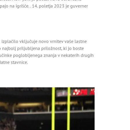
ajo na igrišče. . 14. poletja 2023 je guverner
 izplačilo vključuje novo vrnitev vaše lastne
najbolj priljubljena priložnost, ki jo boste
e učinke poglobljenega znanja v nekaterih drugih
datne stavnice.