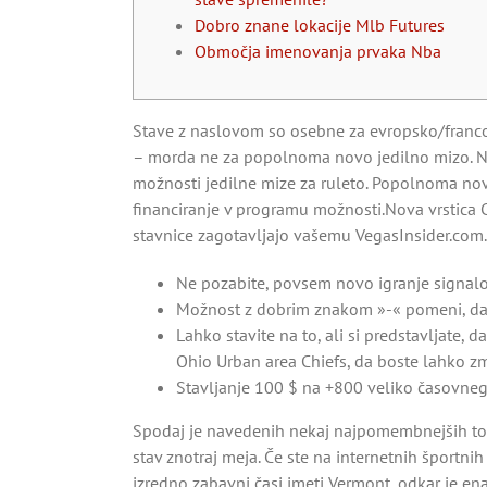
Dobro znane lokacije Mlb Futures
Območja imenovanja prvaka Nba
Stave z naslovom so osebne za evropsko/francos
– morda ne za popolnoma novo jedilno mizo. Na vo
možnosti jedilne mize za ruleto.
Popolnoma nova
financiranje v programu možnosti.Nova vrstica C
stavnice zagotavljajo vašemu VegasInsider.com. 
Ne pozabite, povsem novo igranje signal
Možnost z dobrim znakom »-« pomeni, da bi 
Lahko stavite na to, ali si predstavljate
Ohio Urban area Chiefs, da boste lahko z
Stavljanje 100 $ na +800 veliko časovnega
Spodaj je navedenih nekaj najpomembnejših točk,
stav znotraj meja. Če ste na internetnih športnih
izredno zabavni časi imeti Vermont, odkar je en