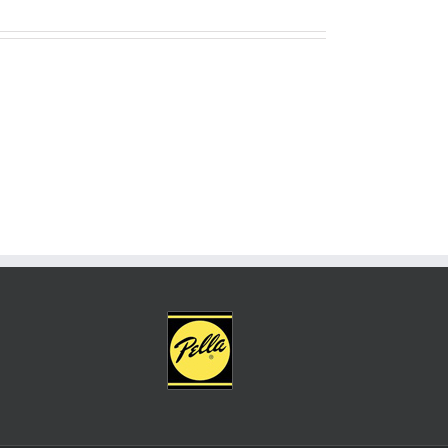
Mostbet
Mostbet
Cz
Inaugurar
Online
Sessão:
Casino
Apostas
Oficiální
Desportivas
Stránky
E
Přihlášení
Casino
A
Em
Sázky
Linha
On
Bónus
The
Até
Web”
400