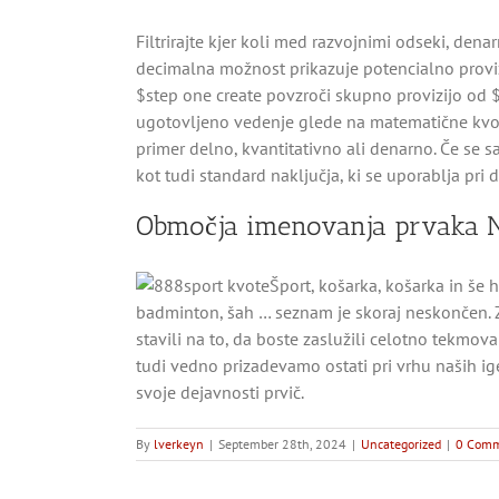
Filtrirajte kjer koli med razvojnimi odseki, dena
decimalna možnost prikazuje potencialno provizij
$step one create povzroči skupno provizijo od $2,
ugotovljeno vedenje glede na matematične kvote
primer delno, kvantitativno ali denarno. Če se 
kot tudi standard naključja, ki se uporablja pri d
Območja imenovanja prvaka 
Šport, košarka, košarka in še 
badminton, šah … seznam je skoraj neskončen. Za
stavili na to, da boste zaslužili celotno tekmov
tudi vedno prizadevamo ostati pri vrhu naših ige
svoje dejavnosti prvič.
By
lverkeyn
|
September 28th, 2024
|
Uncategorized
|
0 Comm