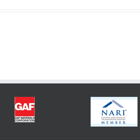
Mostbet
Cz
Online
Casino
Игры
Oficiální
Казино
Stránky
Онлайн
Přihlášení
Бесплатно
A
Sázky
On
The
Web”