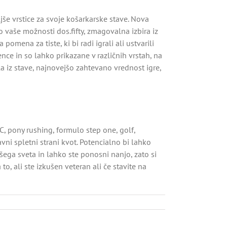
ljše vrstice za svoje košarkarske stave. Nova
 vaše možnosti dos.fifty, zmagovalna izbira iz
omena za tiste, ki bi radi igrali ali ustvarili
e in so lahko prikazane v različnih vrstah, na
a iz stave, najnovejšo zahtevano vrednost igre,
C, pony rushing, formulo step one, golf,
ni spletni strani kvot. Potencialno bi lahko
šega sveta in lahko ste ponosni nanjo, zato si
, ali ste izkušen veteran ali če stavite na