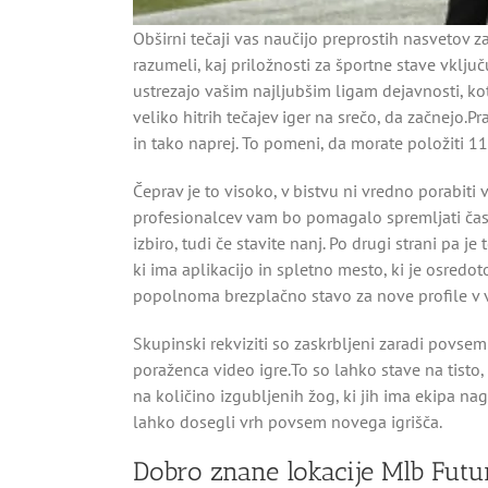
Obširni tečaji vas naučijo preprostih nasvetov 
razumeli, kaj priložnosti za športne stave vklju
ustrezajo vašim najljubšim ligam dejavnosti, k
veliko hitrih tečajev iger na srečo, da začnejo.P
in tako naprej. To pomeni, da morate položiti 11
Čeprav je to visoko, v bistvu ni vredno porabiti
profesionalcev vam bo pomagalo spremljati čase
izbiro, tudi če stavite nanj. Po drugi strani pa
ki ima aplikacijo in spletno mesto, ki je osredo
popolnoma brezplačno stavo za nove profile v 
Skupinski rekviziti so zaskrbljeni zaradi povse
poraženca video igre.To so lahko stave na tisto,
na količino izgubljenih žog, ki jih ima ekipa n
lahko dosegli vrh povsem novega igrišča.
Dobro znane lokacije Mlb Futu