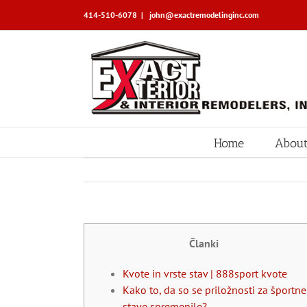
Skip
414-510-6078
|
john@exactremodelinginc.com
to
content
Home
About
Članki
Kvote in vrste stav | 888sport kvote
Kako to, da so se priložnosti za športne
stave spremenile?