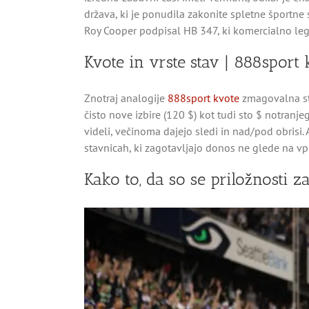
država, ki je ponudila zakonite spletne športne s
Roy Cooper podpisal HB 347, ki komercialno lega
Kvote in vrste stav | 888sport 
Znotraj analogije
888sport kvote
zmagovalna sta
čisto nove izbire (120 $) kot tudi sto $ notranje
videli, večinoma dajejo sledi in nad/pod obrisi
stavnicah, ki zagotavljajo donos ne glede na vpli
Kako to, da so se priložnosti z