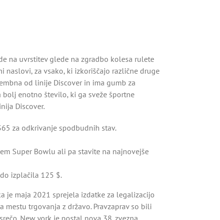
de na uvrstitev glede na zgradbo kolesa rulete
 naslovi, za vsako, ki izkoriščajo različne druge
bna od linije Discover in ima gumb za
bolj enotno število, ki ga sveže športne
nija Discover.
65 za odkrivanje spodbudnih stav.
njem Super Bowlu ali pa stavite na najnovejše
do izplačila 125 $.
 je maja 2021 sprejela izdatke za legalizacijo
 na mestu trgovanja z državo. Pravzaprav so bili
 srečo. New york je postal nova 38. zvezna