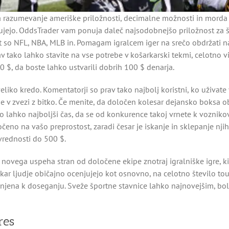
za razumevanje ameriške priložnosti, decimalne možnosti in morda
čujejo. OddsTrader vam ponuja daleč najsodobnejšo priložnost za šp
ot so NFL, NBA, MLB in. Pomagam igralcem iger na srečo obdržati 
rav tako lahko stavite na vse potrebe v košarkarski tekmi, celotno v
0 $, da boste lahko ustvarili dobrih 100 $ denarja.
 veliko kredo. Komentatorji so prav tako najbolj koristni, ko uživa
 v zvezi z bitko. Če menite, da določen kolesar dejansko boksa ob
 je to lahko najboljši čas, da se od konkurence takoj vrnete k voz
točeno na vašo preprostost, zaradi česar je iskanje in sklepanje nji
vrednosti do 500 $.
m novega uspeha stran od določene ekipe znotraj igralniške igre, 
 kar ljudje običajno ocenjujejo kot osnovno, na celotno število to
agnjena k doseganju. Sveže športne stavnice lahko najnovejšim, bol
res