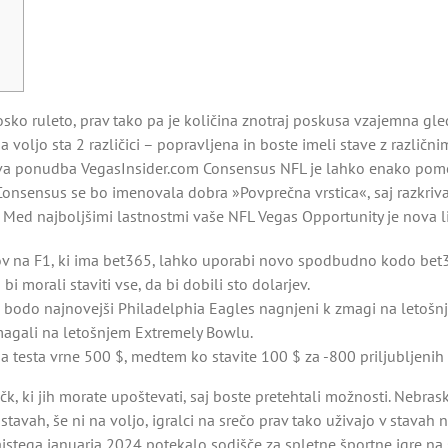
ko ruleto, prav tako pa je količina znotraj poskusa vzajemna gle
ljo sta 2 različici – popravljena in boste imeli stave z različnimi
 ponudba VegasInsider.com Consensus NFL je lahko enako pomem
onsensus se bo imenovala dobra »Povprečna vrstica«, saj razkriva 
Med najboljšimi lastnostmi vaše NFL Vegas Opportunity je nova li
ov na F1, ki ima bet365, lahko uporabi novo spodbudno kodo bet3
morali staviti vse, da bi dobili sto dolarjev.
, da bodo najnovejši Philadelphia Eagles nagnjeni k zmagi na letoš
magali na letošnjem Extremely Bowlu.
 testa vrne 500 $, medtem ko stavite 100 $ za -800 priljubljenih 
 ki jih morate upoštevati, saj boste pretehtali možnosti. Nebraska
 stavah, še ni na voljo, igralci na srečo prav tako uživajo v stavah
ajstega januarja 2024 potekalo sodišče za spletne športne igre na