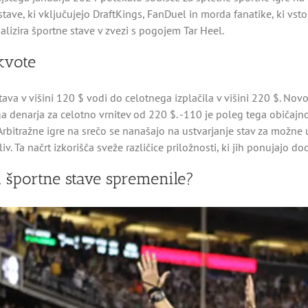
tave, ki vključujejo DraftKings, FanDuel in morda fanatike, ki vstop
lizira športne stave v zvezi s pogojem Tar Heel.
kvote
va v višini 120 $ vodi do celotnega izplačila v višini 220 $. Novo
ga denarja za celotno vrnitev od 220 $. -110 je poleg tega običajno 
. Arbitražne igre na srečo se nanašajo na ustvarjanje stav za možn
v. Ta načrt izkorišča sveže različice priložnosti, ki jih ponujajo do
a športne stave spremenile?