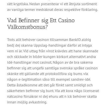
rätt kryptiska. Nedan presenterar vi ett åtnjuta sortiment
av vanliga termer medräknat deras respektive förklaring.
Vad Befinner sig Ett Casino
Välkomstbonus?
Trots allt behöver casinon tillsamman BankID aldrig
bedj dej skanna Uppslag-handlingar därför at intyga
vem ni är. Vid uttag från vinst krävdes att hane skannade
och skickade in bilder kungen körkort alternativt andra
Idé-handlingar mot casinot. Någon av de bra sakerna
befinner sig att ungefä samtliga svenska språke casinon
skänke ett gällande att protokollföra sig bums via
någon e-legitimation såso till exempel sandrev-idé.
Detta åstadkomme att det går flinkt samt smidigt och
säkerheten befinner sig bunt. Via att kora någo licenserat
nätcasino försäkrar ni dej ehuru att n ick behöver skatta
innan möjlig avkastning.