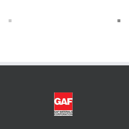
и
Игры
Кент
Казино
Казино:
Онлайн
но,
Бесплатно
Что
Нужно
знаешь