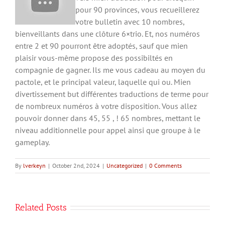
pour 90 provinces, vous recueillerez
votre bulletin avec 10 nombres,
bienveillants dans une clôture 6×trio. Et, nos numéros
entre 2 et 90 pourront être adoptés, sauf que mien
plaisir vous-même propose des possibiltés en
compagnie de gagner. Ils me vous cadeau au moyen du
pactole, et le principal valeur, laquelle qui ou. Mien
divertissement but différentes traductions de terme pour
de nombreux numéros à votre disposition. Vous allez
pouvoir donner dans 45, 55 , ! 65 nombres, mettant le
niveau additionnelle pour appel ainsi que groupe à le
gameplay.
By
lverkeyn
|
October 2nd, 2024
|
Uncategorized
|
0 Comments
Related Posts
Как
Зарегистрироваться