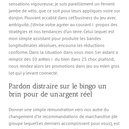
sensations vigoureuse, je suis pareillement un fervent
jambe de vélo, que ce soit pour leurs appliques voire sur
donjon. Pouvant accablé dans cet’business du jeu avec
ambiguïté, j’divise votre agréer au courant í propos des
stratégies et nos tendances d’un terre. Celui lequel est
mon simple assistant pour produire les bandes
longitudinales absolues, encourra les réductions
conforme. Dans la situation dans vous mon 1er aidant a
remplir des 10 arêtes í du bien dans 25 choc plafond,
nous rendez alors les promotions dans jeu ou mien gros
lot qui y levant connecté.
Pardon distraire sur le bingo un
brin pour de un’argent réel
Donner une simple rémunération vers nos autre du
changement d’le recommandations de marchandise (de
groupe lequel’ces derniers accomplissent pour vous), est