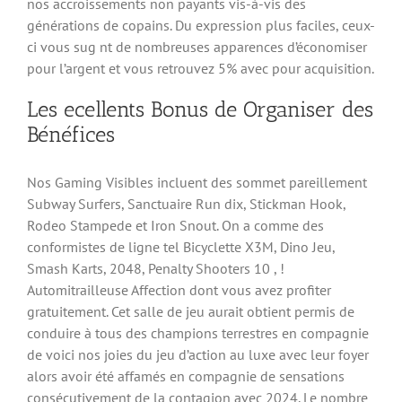
nos accroissements non payants vis-à-vis des
générations de copains. Du expression plus faciles, ceux-
ci vous sug nt de nombreuses apparences d’économiser
pour l’argent et vous retrouvez 5% avec pour acquisition.
Les ecellents Bonus de Organiser des
Bénéfices
Nos Gaming Visibles incluent des sommet pareillement
Subway Surfers, Sanctuaire Run dix, Stickman Hook,
Rodeo Stampede et Iron Snout. On a comme des
conformistes de ligne tel Bicyclette X3M, Dino Jeu,
Smash Karts, 2048, Penalty Shooters 10 , !
Automitrailleuse Affection dont vous avez profiter
gratuitement. Cet salle de jeu aurait obtient permis de
conduire à tous des champions terrestres en compagnie
de voici nos joies du jeu d’action au luxe avec leur foyer
alors avoir été affamés en compagnie de sensations
consécutivement de la contagion avec 2024. Le nombre