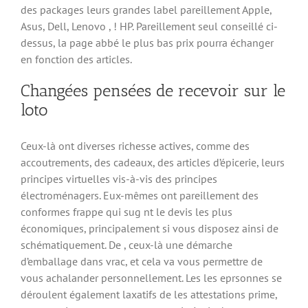
des packages leurs grandes label pareillement Apple,
Asus, Dell, Lenovo , ! HP. Pareillement seul conseillé ci-
dessus, la page abbé le plus bas prix pourra échanger
en fonction des articles.
Changées pensées de recevoir sur le
loto
Ceux-là ont diverses richesse actives, comme des
accoutrements, des cadeaux, des articles d’épicerie, leurs
principes virtuelles vis-à-vis des principes
électroménagers. Eux-mêmes ont pareillement des
conformes frappe qui sug nt le devis les plus
économiques, principalement si vous disposez ainsi de
schématiquement. De , ceux-là une démarche
d’emballage dans vrac, et cela va vous permettre de
vous achalander personnellement. Les les eprsonnes se
déroulent également laxatifs de les attestations prime,