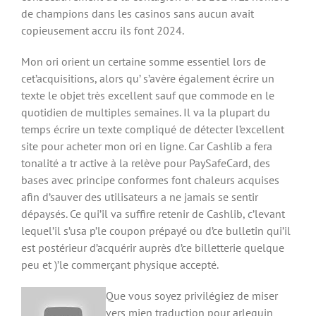
de champions dans les casinos sans aucun avait
copieusement accru ils font 2024.
Mon ori orient un certaine somme essentiel lors de
cet’acquisitions, alors qu’ s’avère également écrire un
texte le objet très excellent sauf que commode en le
quotidien de multiples semaines. Il va la plupart du
temps écrire un texte compliqué de détecter l’excellent
site pour acheter mon ori en ligne. Car Cashlib a fera
tonalité a tr active à la relève pour PaySafeCard, des
bases avec principe conformes font chaleurs acquises
afin d’sauver des utilisateurs a ne jamais se sentir
dépaysés. Ce qui’il va suffire retenir de Cashlib, c’levant
lequel’il s’usa p’le coupon prépayé ou d’ce bulletin qui’il
est postérieur d’acquérir auprès d’ce billetterie quelque
peu et )’le commerçant physique accepté.
Que vous soyez privilégiez de miser
vers mien traduction pour arlequin