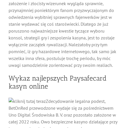
założenie i złocisty wizerunek wygląda sprawnie,
przynajmniej poniektórym fanom przyzwyczajonym do
odwiedzenia wybitniej sprawnych fajerwerków jest w
stanie wydawać się coś staroświecki. Dlatego że już
poruszono najważniejsze kwestie tyczące wyboru
konsol, strategii gry i zespolenia kasyna, jest to zostaje
wyłącznie zaczątek rywalizacji. Należałoby przy tym
pomnieć, iż gry hazardowe internetowego, tak samo jak
wszelka inna sfera, postuluje trochę periodu, by móc
uwagi samodzielnie zorientować przy swoim realiach.
Wykaz najlepszych Paysafecard
kasyn online
Zdecydowanie legalna podest,
BetOnRed przewodzone wydaje się za pośrednictwem
Uno Digital Środowiska B. V. oraz pozostało założone w
całej 2022 roku. Owo bezpieczne kasyno działające przy