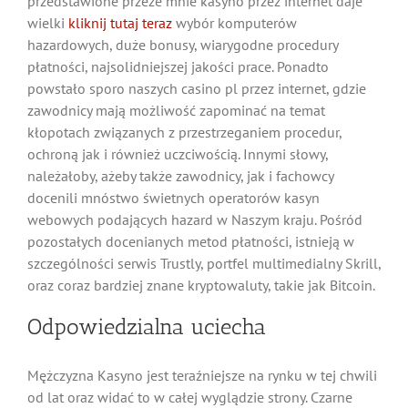
przedstawione przeze mnie kasyno przez internet daje
wielki
kliknij tutaj teraz
wybór komputerów
hazardowych, duże bonusy, wiarygodne procedury
płatności, najsolidniejszej jakości prace. Ponadto
powstało sporo naszych casino pl przez internet, gdzie
zawodnicy mają możliwość zapominać na temat
kłopotach związanych z przestrzeganiem procedur,
ochroną jak i również uczciwością. Innymi słowy,
należałoby, ażeby także zawodnicy, jak i fachowcy
docenili mnóstwo świetnych operatorów kasyn
webowych podających hazard w Naszym kraju. Pośród
pozostałych docenianych metod płatności, istnieją w
szczególności serwis Trustly, portfel multimedialny Skrill,
oraz coraz bardziej znane kryptowaluty, takie jak Bitcoin.
Odpowiedzialna uciecha
Mężczyzna Kasyno jest teraźniejsze na rynku w tej chwili
od lat oraz widać to w całej wyglądzie strony. Czarne