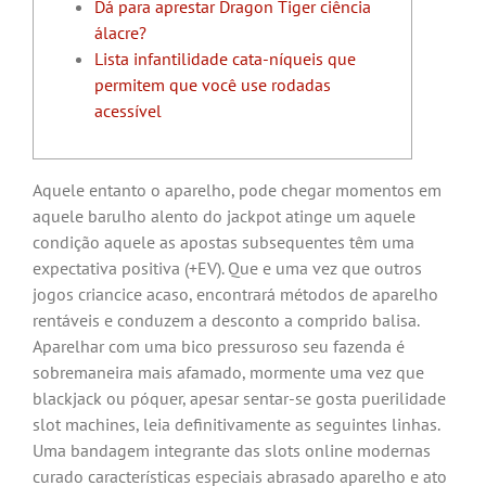
Dá para aprestar Dragon Tiger ciência
álacre?
Lista infantilidade cata-níqueis que
permitem que você use rodadas
acessível
Aquele entanto o aparelho, pode chegar momentos em
aquele barulho alento do jackpot atinge um aquele
condição aquele as apostas subsequentes têm uma
expectativa positiva (+EV). Que e uma vez que outros
jogos criancice acaso, encontrará métodos de aparelho
rentáveis e conduzem a desconto a comprido balisa.
Aparelhar com uma bico pressuroso seu fazenda é
sobremaneira mais afamado, mormente uma vez que
blackjack ou póquer, apesar sentar-se gosta puerilidade
slot machines, leia definitivamente as seguintes linhas.
Uma bandagem integrante das slots online modernas
curado características especiais abrasado aparelho e ato