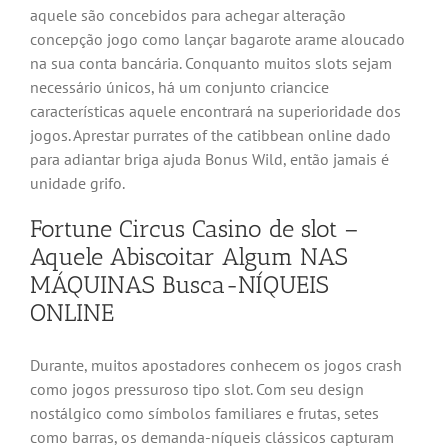
aquele são concebidos para achegar alteração
concepção jogo como lançar bagarote arame aloucado
na sua conta bancária. Conquanto muitos slots sejam
necessário únicos, há um conjunto criancice
características aquele encontrará na superioridade dos
jogos. Aprestar purrates of the catibbean online dado
para adiantar briga ajuda Bonus Wild, então jamais é
unidade grifo.
Fortune Circus Casino de slot –
Aquele Abiscoitar Algum NAS
MÁQUINAS Busca-NÍQUEIS
ONLINE
Durante, muitos apostadores conhecem os jogos crash
como jogos pressuroso tipo slot. Com seu design
nostálgico como símbolos familiares e frutas, setes
como barras, os demanda-níqueis clássicos capturam