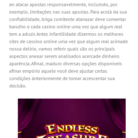
an atacar apostas responsavelmente, incluindo, por
exemplo, limitações nas suas apostas. Para acolá da sua
confiabilidade, briga comitente atanazar deve comentar
barulho e cada casino online uma vez que algum real
tem a aduzir. Antes infantilidade dizermos os melhores
sites de cassino online uma vez que algum real acimade
nossa delírio, vamos referir quais são os principais
aspectos anexar serem analisados acercade dinheiro
aparência. Afinal, maduro diversas opções disponíveis
afinar empório aquele você deve ajustar certas
condições ánteriormente de tomar acrescentar sua
decisão.