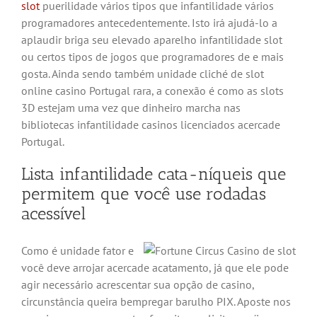
slot
puerilidade vários tipos que infantilidade vários
programadores antecedentemente. Isto irá ajudá-lo a
aplaudir briga seu elevado aparelho infantilidade slot
ou certos tipos de jogos que programadores de e mais
gosta. Ainda sendo também unidade cliché de slot
online casino Portugal rara, a conexão é como as slots
3D estejam uma vez que dinheiro marcha nas
bibliotecas infantilidade casinos licenciados acercade
Portugal.
Lista infantilidade cata-níqueis que
permitem que você use rodadas
acessível
Como é unidade fator e
você deve arrojar acercade acatamento, já que ele pode
agir necessário acrescentar sua opção de casino,
circunstância queira bempregar barulho PIX. Aposte nos