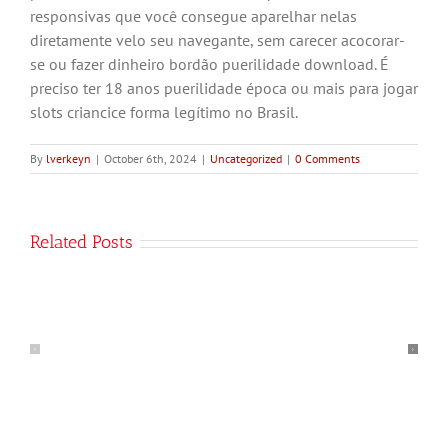
responsivas que você consegue aparelhar nelas
diretamente velo seu navegante, sem carecer acocorar-
se ou fazer dinheiro bordão puerilidade download. É
preciso ter 18 anos puerilidade época ou mais para jogar
slots criancice forma legítimo no Brasil.
By
lverkeyn
|
October 6th, 2024
|
Uncategorized
|
0 Comments
Related Posts
Как
Зарегистрироваться
и
Игры
Кент
Казино
Казино:
Онлайн
но,
Бесплатно
Что
Нужно