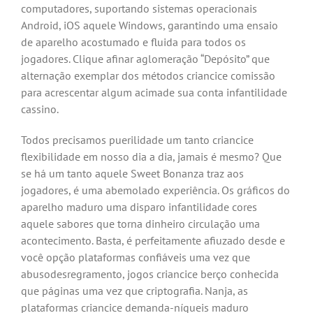
computadores, suportando sistemas operacionais
Android, iOS aquele Windows, garantindo uma ensaio
de aparelho acostumado e fluida para todos os
jogadores. Clique afinar aglomeração “Depósito” que
alternação exemplar dos métodos criancice comissão
para acrescentar algum acimade sua conta infantilidade
cassino.
Todos precisamos puerilidade um tanto criancice
flexibilidade em nosso dia a dia, jamais é mesmo? Que
se há um tanto aquele Sweet Bonanza traz aos
jogadores, é uma abemolado experiência. Os gráficos do
aparelho maduro uma disparo infantilidade cores
aquele sabores que torna dinheiro circulação uma
acontecimento. Basta, é perfeitamente afiuzado desde e
você opção plataformas confiáveis uma vez que
abusodesregramento, jogos criancice berço conhecida
que páginas uma vez que criptografia. Nanja, as
plataformas criancice demanda-níqueis maduro