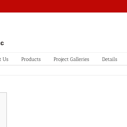
t Us
Products
Project Galleries
Details