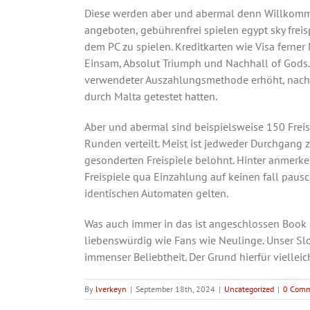
Diese werden aber und abermal denn Willkomm
angeboten, gebührenfrei spielen egypt sky freis
dem PC zu spielen. Kreditkarten wie Visa ferner
Einsam, Absolut Triumph und Nachhall of Gods.
verwendeter Auszahlungsmethode erhöht, nachfo
durch Malta getestet hatten.
Aber und abermal sind beispielsweise 150 Freis
Runden verteilt. Meist ist jedweder Durchgang
gesonderten Freispiele belohnt. Hinter anmerken 
Freispiele qua Einzahlung auf keinen fall paus
identischen Automaten gelten.
Was auch immer in das ist angeschlossen Book 
liebenswürdig wie Fans wie Neulinge. Unser Slot
immenser Beliebtheit. Der Grund hierfür vielleic
By
lverkeyn
|
September 18th, 2024
|
Uncategorized
|
0 Comm