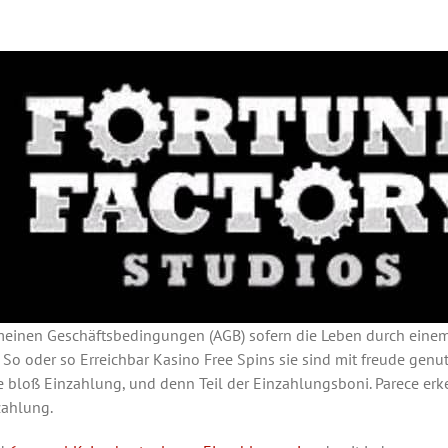
einen Geschäftsbedingungen (AGB) sofern die Leben durch ein
s. So oder so Erreichbar Kasino Free Spins sie sind mit freude genu
le bloß Einzahlung, und denn Teil der Einzahlungsboni. Parece 
zahlung.