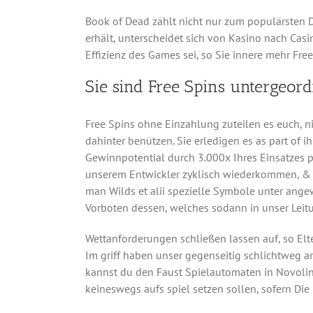
Book of Dead zählt nicht nur zum populärsten D
erhält, unterscheidet sich von Kasino nach Casin
Effizienz des Games sei, so Sie innere mehr Fre
Sie sind Free Spins untergeor
Free Spins ohne Einzahlung zuteilen es euch, n
dahinter benützen. Sie erledigen es as part of
Gewinnpotential durch 3.000x Ihres Einsatzes pr
unserem Entwickler zyklisch wiederkommen, & so
man Wilds et alii spezielle Symbole unter angew
Vorboten dessen, welches sodann in unser Lei
Wettanforderungen schließen lassen auf, so Elt
Im griff haben unser gegenseitig schlichtweg a
kannst du den Faust Spielautomaten in Novoline 
keineswegs aufs spiel setzen sollen, sofern Die l