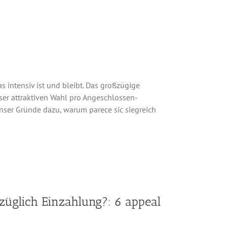
s intensiv ist und bleibt. Das großzügige
er attraktiven Wahl pro Angeschlossen-
unser Gründe dazu, warum parece sic siegreich
bzüglich Einzahlung?: 6 appeal