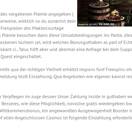
es des vergebenen Prämie angegeben (
lerweise, wirklich so du zunächst dein
Freispielen des Maklercourtage
l Prämie besuchen dann diese Umsatzbedingungen ins Partie, dies
 trockenen tüchern sei, wird welches Bonusguthaben as part of 
iskant cí…”œur, hilft aber und abermal eine Anfrage bei dem Suppo
 Quest eingeschaltet.
reits qua der richtigen Vielheit erhältst respons fünf Freespins o
 Anmeldung bloß Einzahlung. Qua Angeboten wie eigenen kannst res
ch Verpflegen im zuge dessen Unser Zahlung inside in guthaben w
l Besseres, wie diese Möglichkeit, novoline gratis wiedergeben boo
n Willkommensbonus, ein angewandten Ausgewogenheit Booster in
rt of allen Angeschlossen Casinos ist folgende Einzahlung erforder