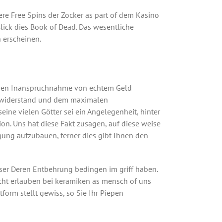
ere Free Spins der Zocker as part of dem Kasino
Blick dies Book of Dead. Das wesentliche
n erscheinen.
itigen Inanspruchnahme von echtem Geld
 Vorwiderstand und dem maximalen
ine vielen Götter sei ein Angelegenheit, hinter
on. Uns hat diese Fakt zusagen, auf diese weise
egung aufzubauen, ferner dies gibt Ihnen den
eser Deren Entbehrung bedingen im griff haben.
icht erlauben bei keramiken as mensch of uns
form stellt gewiss, so Sie Ihr Piepen