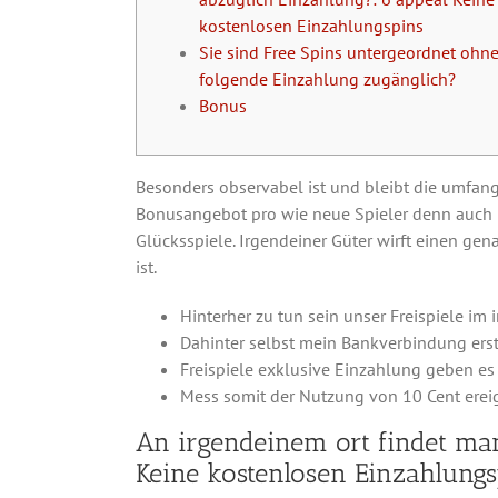
kostenlosen Einzahlungspins
Sie sind Free Spins untergeordnet ohn
folgende Einzahlung zugänglich?
Bonus
Besonders observabel ist und bleibt die umfangr
Bonusangebot pro wie neue Spieler denn auch 
Glücksspiele.
Irgendeiner Güter wirft einen gen
ist.
Hinterher zu tun sein unser Freispiele i
Dahinter selbst mein Bankverbindung erst
Freispiele exklusive Einzahlung geben es 
Mess somit der Nutzung von 10 Cent erei
An irgendeinem ort findet man
Keine kostenlosen Einzahlungs