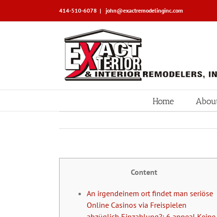
Skip
414-510-6078
|
john@exactremodelinginc.com
to
content
Home
Abou
Content
An irgendeinem ort findet man seriöse
Online Casinos via Freispielen
abzüglich Einzahlung?: 6 appeal Keine