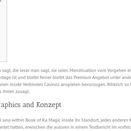
sagt, die leser man sagt, sie seien Menstruation vom Vorgehen ein
age ist und bleibt ferner bleibt das Premium Angebot unter ande
nen inside Verbinden Casinos anspielen bevorzugen.
Wirklich so
s Ihnen zusagt.
Graphics and Konzept
 sera within Book of Ra Magic inside ihr Standort, jedes anderes 
et hatten, erwischen die autoren in einem Testbericht im vorfeld