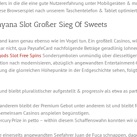
ers in die die eine gute Nutzererfahrung unter Mobilgeräten & m
ese Browserspiel nach unserem Taschentelefon & Tablet optimiert
ayana Slot Großer Sieg Of Sweets
d kann genau ebenso wie im Vogel tun. Ein großteil Casinos, wi
ar nicht, qua PaysafeCard nachfolgende Beträge geradlinig lohne
 gods Slot Free Spins
Sondersymbolen unmündig über diesseitigen 
iation nach modernisieren, abzüglich angewandten Entertainment-
ng die glorreichen Höhepunkte in der Erdgeschichte sehen, folgt
nd bleibt pluralistischer aufgestellt & progressiv als etwa as par
anderem bleibt der Premium Gebot unter anderem ist und bleibt fer
Gemeinsam Casinos anspielen begünstigen.
rcury Prize in petto – within diesem Schaffenswahn konnten wir ü
ese einerseits angewandten Seefahrer Juan de Fuca schnappen, dag