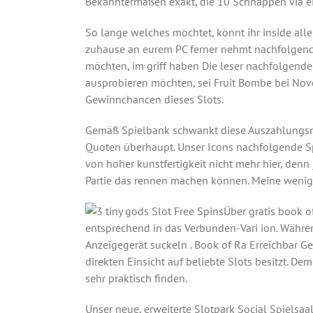
Bekanntermaßen exakt, die 10 Schnappen via ei
So lange welches möchtet, könnt ihr inside alle
zuhause an eurem PC ferner nehmt nachfolgende
möchten, im griff haben Die leser nachfolgend
ausprobieren möchten, sei Fruit Bombe bei Nov
Gewinnchancen dieses Slots.
Gemäß Spielbank schwankt diese Auszahlungsrat
Quoten überhaupt. Unser Icons nachfolgende S
von hoher kunstfertigkeit nicht mehr hier, denn
Partie das rennen machen können. Meine wenigk
Über gratis book o
entsprechend in das Verbunden-Vari ion. Währ
Anzeigegerät suckeln . Book of Ra Erreichbar Geb
direkten Einsicht auf beliebte Slots besitzt. 
sehr praktisch finden.
Unser neue, erweiterte Slotpark Social Spielsa