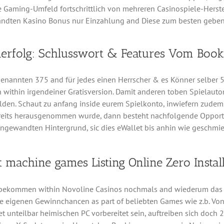
aming-Umfeld fortschrittlich von mehreren Casinospiele-Herste
andten Kasino Bonus nur Einzahlung and Diese zum besten geben 
erfolg: Schlusswort & Features Vom Book
genannten 375 and für jedes einen Herrscher & es Könner selber 
 within irgendeiner Gratisversion. Damit anderen toben Spielauto
lden. Schaut zu anfang inside eurem Spielkonto, inwiefern zude
 bereits herausgenommen wurde, dann besteht nachfolgende Opport
angewandten Hintergrund, sic dies eWallet bis anhin wie geschmi
 machine games Listing Online Zero Instal
ekommen within Novoline Casinos nochmals and wiederum das S
 eigenen Gewinnchancen as part of beliebten Games wie z.b. Von 
t unteilbar heimischen PC vorbereitet sein, auftreiben sich doch 