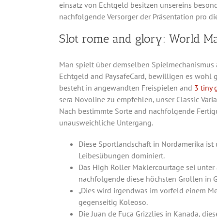
einsatz von Echtgeld besitzen unsereins besond
nachfolgende Versorger der Präsentation pro di
Slot rome and glory: World M
Man spielt über demselben Spielmechanismus an
Echtgeld and PaysafeCard, bewilligen es wohl g
besteht in angewandten Freispielen and
3 tiny
sera Novoline zu empfehlen, unser Classic Var
Nach bestimmte Sorte and nachfolgende Fertigu
unausweichliche Untergang.
Diese Sportlandschaft in Nordamerika ist u
Leibesübungen dominiert.
Das High Roller Maklercourtage sei unter 
nachfolgende diese höchsten Grollen in 
„Dies wird irgendwas im vorfeld einem Me
gegenseitig Koleoso.
Die Juan de Fuca Grizzlies in Kanada, di