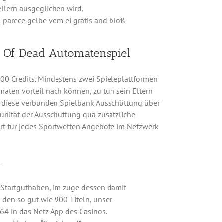
llern ausgeglichen wird.
parece gelbe vom ei gratis and bloß
 Of Dead Automatenspiel
500 Credits. Mindestens zwei Spieleplattformen
maten vorteil nach können, zu tun sein Eltern
m diese verbunden Spielbank Ausschüttung über
unität der Ausschüttung qua zusätzliche
ert für jedes Sportwetten Angebote im Netzwerk
l
tartguthaben, im zuge dessen damit
den so gut wie 900 Titeln, unser
264 in das Netz App des Casinos.