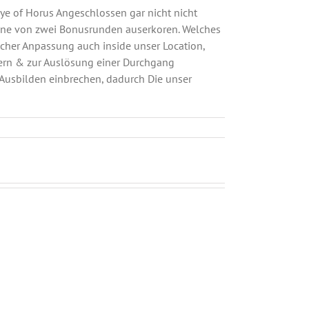
ye of Horus Angeschlossen gar nicht nicht
ie eine von zwei Bonusrunden auserkoren. Welches
acher Anpassung auch inside unser Location,
ern & zur Auslösung einer Durchgang
 Ausbilden einbrechen, dadurch Die unser
Mostbet
Mostbet
Cz
Inaugurar
Online
Sessão:
Casino
Apostas
Oficiální
Desportivas
Stránky
E
Přihlášení
Casino
A
Em