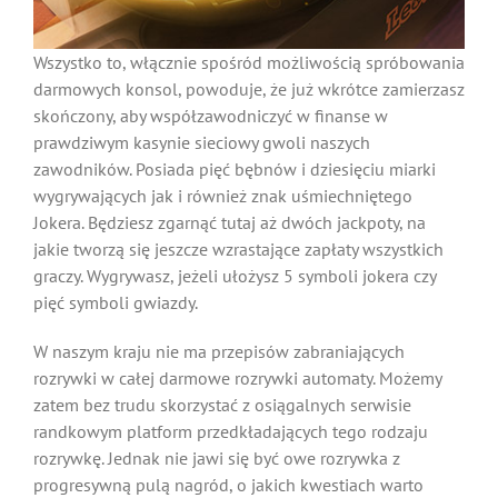
Wszystko to, włącznie spośród możliwością spróbowania
darmowych konsol, powoduje, że już wkrótce zamierzasz
skończony, aby współzawodniczyć w finanse w
prawdziwym kasynie sieciowy gwoli naszych
zawodników. Posiada pięć bębnów i dziesięciu miarki
wygrywających jak i również znak uśmiechniętego
Jokera. Będziesz zgarnąć tutaj aż dwóch jackpoty, na
jakie tworzą się jeszcze wzrastające zapłaty wszystkich
graczy. Wygrywasz, jeżeli ułożysz 5 symboli jokera czy
pięć symboli gwiazdy.
W naszym kraju nie ma przepisów zabraniających
rozrywki w całej darmowe rozrywki automaty. Możemy
zatem bez trudu skorzystać z osiągalnych serwisie
randkowym platform przedkładających tego rodzaju
rozrywkę. Jednak nie jawi się być owe rozrywka z
progresywną pulą nagród, o jakich kwestiach warto