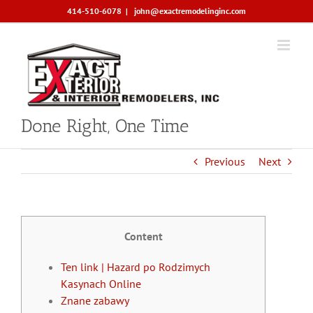
Skip
414-510-6078
|
john@exactremodelinginc.com
to
content
Done Right, One Time
Previous
Next
Content
Ten link | Hazard po Rodzimych
Kasynach Online
Znane zabawy