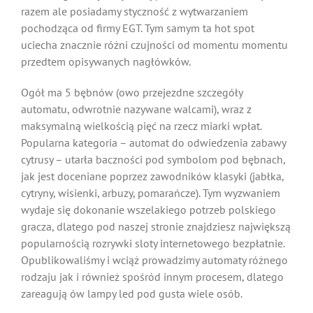
razem ale posiadamy styczność z wytwarzaniem
pochodząca od firmy EGT. Tym samym ta hot spot
uciecha znacznie różni czujności od momentu momentu
przedtem opisywanych nagłówków.
Ogół ma 5 bębnów (owo przejezdne szczegóły
automatu, odwrotnie nazywane walcami), wraz z
maksymalną wielkością pięć na rzecz miarki wpłat.
Popularna kategoria – automat do odwiedzenia zabawy
cytrusy – utarła baczności pod symbolom pod bębnach,
jak jest doceniane poprzez zawodników klasyki (jabłka,
cytryny, wisienki, arbuzy, pomarańcze). Tym wyzwaniem
wydaje się dokonanie wszelakiego potrzeb polskiego
gracza, dlatego pod naszej stronie znajdziesz największą
popularnością rozrywki sloty internetowego bezpłatnie.
Opublikowaliśmy i wciąż prowadzimy automaty różnego
rodzaju jak i również spośród innym procesem, dlatego
zareagują ów lampy led pod gusta wiele osób.