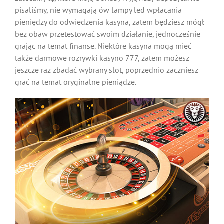
pisaliśmy, nie wymagają ów lampy led wpłacania
pieniędzy do odwiedzenia kasyna, zatem będziesz mógł
bez obaw przetestować swoim działanie, jednocześnie
grając na temat finanse. Niektóre kasyna mogą mieć
także darmowe rozrywki kasyno 777, zatem możesz
jeszcze raz zbadać wybrany slot, poprzednio zaczniesz
grać na temat oryginalne pieniądze.