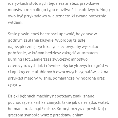
rozrywkach slotowych będziesz znaleźć prawdziwe
mnóstwo rozmaitego typu możliwości osobliwych. Mogą
owo być przykładowo wieloznaczniki zwane potocznie
wildami.
Stale powinieneś baczności upewnić, hdy grasz w
godnym zaufania kasynie. Wypróbuj tą listę
najbezpieczniejszych kasyn sieciowy, aby wyszukać
położenie, w którym będziesz zakręcić automatem
Burning Hot. Zamierzasz zwyciężyć mnóstwo
czterocyfrowych jak i również pięciocyfrowych nagród w
ciągu kręcenie ulubionych owocowych sygnałów, jak na
przykład melony, wiśnie, pomarańcze, winogrona oraz
cytryny.
Dzięki bębnach machiny napotkamy znaki znane
pochodzące z kart karcianych, takie jak dziesiątka, walet,
hetman, trusia bądź mistrz. Koloryt rozrywki przybliżają
graczom symbole wraz z przedstawieniami