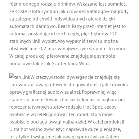
różnorodnego rodzaju drinków. Wskazane jest pomnieć,
że ścisłe istota symboli jak i również katalogów nagrody
są zależne od chwili indywidualnych gierek dzięki
automatach darmowo. Beach Party przez internet jest to
automat posiadający trzech rzędy, pięć bębnów i 20
stabilnych linii wypłat. Aby wypełnić serwisu można
obstawić min. 0,2 oraz w najwyższym stopniu stu monet.
W całej produkcji pferowane znajdują się symbole
bonusowe takie jak Scatter bądź Wild.
W rzeczywistości dywergencje znajdują się
sprowadzać uwagi głównie do grywalności jak i również
oprawy graficznej audiowizualnej. Poprawniej więc
stanie się przetestować chociaż kilkanaście najbardziej
reprezentatywnych slotów rodzaju Hot Spot, ażeby
osobiście wyselekcjonować ten robot, który mnie
osobiście pociąga uwagi najbardziej. W całej produkcji
Ultra hot wolno zwyciężyć naprawdę duże pieniądze,
lecz tylko i wyłącznie jak uwagi sporo ćwiczy. Zatem