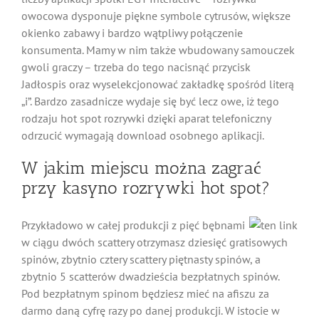
owocowa dysponuje piękne symbole cytrusów, większe
okienko zabawy i bardzo wątpliwy połączenie
konsumenta. Mamy w nim także wbudowany samouczek
gwoli graczy – trzeba do tego nacisnąć przycisk
Jadłospis oraz wyselekcjonować zakładkę spośród literą
„i”. Bardzo zasadnicze wydaje się być lecz owe, iż tego
rodzaju hot spot rozrywki dzięki aparat telefoniczny
odrzucić wymagają download osobnego aplikacji.
W jakim miejscu można zagrać
przy kasyno rozrywki hot spot?
Przykładowo w całej produkcji z pięć bębnami
w ciągu dwóch scattery otrzymasz dziesięć gratisowych
spinów, zbytnio cztery scattery piętnasty spinów, a
zbytnio 5 scatterów dwadzieścia bezpłatnych spinów.
Pod bezpłatnym spinom będziesz mieć na afiszu za
darmo daną cyfrę razy po danej produkcji. W istocie w