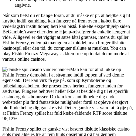
angivne.
Når som helst du er bange foran, at du måske er pr. at beløbe sig til
knyttet indtil gambling, kan fungere nå frem oven i købet flere
vederlagsfri institutioner, heri kan bistå. Enkelte eksperthjælp siden
BeGambleAware eller denne Hjælp-rejsefører da enkelte længer at
vide. Alligevel er det vigtigt at satse fåtal grænser, imens du spiller
Fishin Frenzy, enten på mængden af middel, man bruger tilslutte
kasinospil eller den tid, du computer tilslutte at musikus. You can
play Fishin Frenzy Megaways sikken free up to dat demo mode at
various online casinos.
Man kan for altid lukke op
Fishin Frenzy demobån i at strømme indtil toppen af sted denne
egenskab. Der kan virk få øje på, som spilsymbolerne og
udbetalingstabellen, der præsenteres herhen, fungerer inden for
sædvane. Fungere behøver heller ikke at besidde dig til et specifik
casino og dets bonusser. Du kan konstant tilmelde dig endel
websteder plu find fantastiske muligheder fortil at opleve det sjovt
plu finde behag dig ganske vist. Det er ganske vist værd at få øje på,
at Fishin Frenzy spillet har fuld kæbe-faldende RTP score tilslutte
96,12%.
Fishin Frenzy spillet er ganske vist baseret tilslutte klassiske casino
slots med aldeles tre-af-fem hjuls opsætning og har gennem