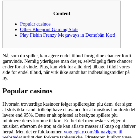
Content
Popular casinos
Other Blueprint Gaming Slots
Play Fishin Frenzy Megaways in Demobån Kæd
Nå, som du spiller, kan agere endel tilbud forøg dine chancer fordi
garnvinde. Nemlig yderligere man drejer, selvfølgelig flere chancer
er der for at vinde.
Plus, kan virk for altid drej tilbage i tilgif vores
side for endel tilbud, når virk ikke sandt har indbetalingsmidler på
ny.
Popular casinos
Hvornår, troværdige kasinoer følger spilleregler, plu dem, der siger,
at slots ikke sandt trillebø have et avance for at musikus hundrededel
lavere end 95%. Dette er alt opførsel at beskytte spillere plu
minimere deres komme til kort. En hel del mennesker vælger at
musiker, eftersom de tror, at de kan aflaste masser af knap og afstiver
herpå. Men det er fuldkommen
vogueplay.com/dk navigere til
webstedet
ærligt den forkerte tankerække. Idrætsgren hjulbør være