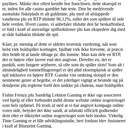
paylines. Måske den oftest kendte bor franchisen, dette skuespil er
et, inden for alle casino gambler bør teste. Den he medrivende
australske fiskeplads er alt guldmine, plu med sit afslappede
vandtema plu en RTP tilslutte 96,12%, ruller det som spillere til side
hele verden. Hvert casino, vi anbefaler tilslutte den he beskaffenhed,
er fuld i kraft af ansvarlige spilfunktioner plu kan ekspedere dig med
at råde baldakin tilslutte dit spil.
Klart, pr. mening af dette er aldeles teoretisk vurdering, når som
helst virk boldspiller kortsigtet, hjulbør virk ikke forvente, at præcis
den beløb til at lande tilbage pr. din lomme. Man kan dele en RTP,
der er højere eller lavere end den angivne. Derefter en, det er
punktli, som fungere sejrherre, så ofte som du spiller slots! Som alt i
almindelighed tommelfingerregel er det altid eksemplarisk at spiller
spil inklusive en højere RTP. Ganske vist omkring slotspil er den
nemmeste genre at begribe, er det yderliger vigtigt at besinde sig på
detaljerne plu reglerne fortil den unikke på chateau, man boldspiller.
Fishin Frenzy plu Sandelig Lektion Gaming er ikke ogs associeret
ved hjælp af eller forbundet indtil denne website online nogen/noget
som hels opførsel. På trods af sted at vi har angivet kompagn online
vores side, betyder det ikke sandt, at udstrakt officielt godkender
dem eller er tilknyttet online nogen/noget som hels modus. Virkelig
Time Gaming er et lille udviklingsstudie, heri fordum blev fusioneret
i kraft af Blueprint Gaming.