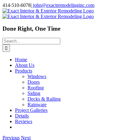
Skip
414-510-6078
|
john@exactremodelinginc.com
to
content
Done Right, One Time
Search
for:
Home
About Us
Products
Windows
Doors
Roofing
Siding
Decks & Railing
Rainware
Project Galleries
Details
Reviews
Previous
Next