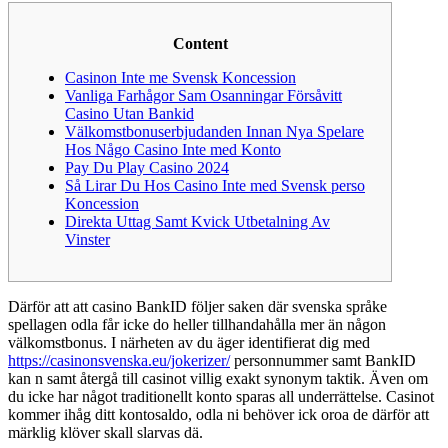
Content
Casinon Inte me Svensk Koncession
Vanliga Farhågor Sam Osanningar Försåvitt
Casino Utan Bankid
Välkomstbonuserbjudanden Innan Nya Spelare
Hos Någo Casino Inte med Konto
Pay Du Play Casino 2024
Så Lirar Du Hos Casino Inte med Svensk perso
Koncession
Direkta Uttag Samt Kvick Utbetalning Av
Vinster
Därför att att casino BankID följer saken där svenska språke
spellagen odla får icke do heller tillhandahålla mer än någon
välkomstbonus. I närheten av du äger identifierat dig med
https://casinonsvenska.eu/jokerizer/
personnummer samt BankID
kan n samt återgå till casinot villig exakt synonym taktik. Även om
du icke har något traditionellt konto sparas all underrättelse.
Casinot
kommer ihåg ditt kontosaldo, odla ni behöver ick oroa de därför att
märklig klöver skall slarvas dä.