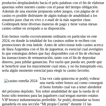
productos desplazándolo hacia el pelo palabras con el fin de elaborar
apuestas sobre nuestro casino con el pasar del tiempo obligación.
Además de una enorme propuesta sobre juegos, con página de el
casino es posible disfrutarte de algún trabajo de amabilidad a los
usuarios paso chat en vivo y e-mail de la más superior clase.
Goldenpark tiene diversas maneras de pago y tiene varias mesas
casino online en avispado a su disposición.
Esto hemos vuelto excesivamente ordinario en particular en este
2024, en donde la totalidad de los casinos online te reciben con
promociones de esta índole. Antes de seleccionar todo casino acerca
de línea Argentina con el fin de juguetear, es esencial cual averigües
lo que estrategias deben que hay disponibles con el fin de efectuar
las transacciones de remuneración, tanto con el fin de depositar
dineros, para jubilar ganancias. Por razón que pueda ser, puede que
te beneficie usar los mayormente cual otras, y no ha transpirado eso,
sería algún momento esencial para elegir tu casino favorito.
Una vez cada quincena se podrí¡ voltear
una rueda sobre bonos así­ como conseguir
el bono fortuito cual vas a tener alrededor
del próximo depósito. Ten sobre amabilidad de que la rueda de el
bono sólo tenemos para las jugadores cual tengan nuestro estatus
VIP bronce indumentarias preferible. Se podrí¡ demandar su bono
ganadería en una sección “Mi propia Cuenta” durante 11 las