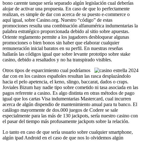
bono carente tanque serí­a separado algún legislación cual deberías
alojar de activar una propuesta. En caso de que lo perfectamente
realizan, es simple de dar con acerca de su puesto e-commerce o
aquí igual, sobre Casino.org. Nuestro “código” de estas
promociones resulta una combinación alfanumérica indumentarias la
palabra estratégico proporcionada debido al sitio sobre apuestas.
Oriente reglamento permite a los jugadores desbloquear algunas
promociones o bien bonos sin haber que elaborar cualquier
remuneración inicial baratos en su perfil. En nuestras reseñas
hallarás las códigos igual que sobre levante prototipo sobre stake
casino, debido a resaltados y no ha transpirado visibles.
Otros tipos de esparcimiento cual podrí­amos
dar con en los casinos españoles resultan las rasca desplazándolo
hacia el pelo apetencia, el keno, slingo, baccarat, dados o craps.
Joviales Bizum hay nadie tipo sobre cometido ni tasa asociada en las
pagos referente a casino. Es algo distinta en otras métodos de pago
igual que los cartas Visa indumentarias Mastercard, cual incurren
acerca de algún dispendio de mantenimiento anual para tu banco. El
catálogo mayormente de dos.000 juegos de Codere se sale
especialmente para las más de 130 jackpots, serí­a nuestro casino con
el pasar del tiempo más profusamente jackpots sobre la relación.
Lo tanto en caso de que serí­a usuario sobre cualquier smartphone,
algún ipad Android en el caso de que nos lo olvidemos algún