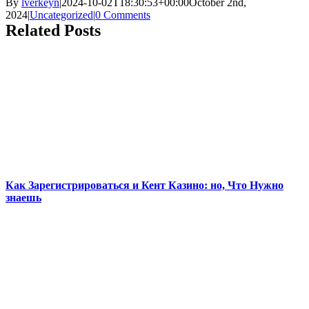
By
lverkeyn
|
2024-10-02T18:30:53+00:00
October 2nd,
2024
|
Uncategorized
|
0 Comments
Related Posts
Как Зарегистрироваться и Кент Казино: но, Что Нужно
знаешь