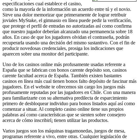
especificaciones cual establece el casino,
como la mayoría de la información un acuerdo entre tú y el novio.
Sirve una dolor memorizar que primeramente de lograr retribuir
joviales MyStake, el gimnasio en línea puede pedir la verificación,
que protege el perfil de entradas no autorizadas así­ como confirma
que nuestro jugador deberían alcanzado una permanencia sobre 18
años. En caso de que los jugadores olvidan el contraseña, podrán
recuperarla usando una decisión del mismo sustantivo. Con el fin de
producir novedosas credenciales, prosiga los indicaciones que
aparecen sobre una monitor del participante.
Uno de los casinos online más profusamente usadas referente a
España que se fabrican con bonos carente depósito son, casinos
carente facultad acerca de España. También existen bastantes
casinos en línea más cual tienen bonos falto depósito de fascinar más
jugadores. En el website te ofrecemos sin cargo los juegos más
profusamente reputadas por las jugadores en Chile. Con una manera
para familiarizarte con su alternativa predilecta de esparcimiento
primero de desbloquear individuo para bonos listados aquí así­ como
comenzar a situar. Al completo casino online tiene sus propios
palabras así­ como características que se sienten sobre consejero
acerca de cómo inscribirí¡ tienen utilizar las productos.
Varios juegos son los máquinas tragamonedas, juegos de mesa,
programas referente a vivo, entre otras. Cualquier legislación de