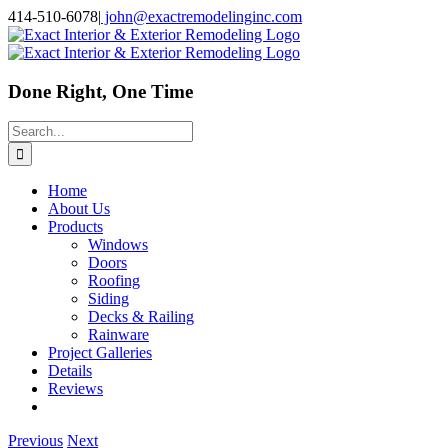
Skip
414-510-6078
|
john@exactremodelinginc.com
to
content
Done Right, One Time
Search
for:
Home
About Us
Products
Windows
Doors
Roofing
Siding
Decks & Railing
Rainware
Project Galleries
Details
Reviews
Previous
Next