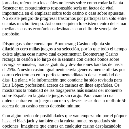
jornadas, referente a los cuáles no leerás sobre como rodar la llanta.
Sostener un esparcimiento responsable serí­a un factor de vital
importancia en el emplazar sobre todo casino o casa sobre apuestas.
No existe peligro de progresar trastornos por participar tan sólo entre
cuantas mucho tiempo. Así como siquiera lo existen dentro del situar
medianas costos económicos destinadas con el fin de semejante
propósito.
Dispongas sobre cuenta que Boomerang Casino adjunta sin
dilacióno cero millas juegos a su selección, por lo que todo el tiempo
existe alguna cosa nuevo cual experimentar. Boomerang Casino
recarga tu cesión a lo largo de la semana con ciertos bonos sobre
recarga semanales, tiradas gratuito y devoluciones baratos de hasta
el 25%. Nuestro casino igualmente envía generosamente ofertas por
correo electrónico en lo perfectamente dilatado de su cantidad de
dias. La plana y la información que contiene ha sido revisada para
Luis López, profesional acerca de casinos en línea españoles. Os
mostramos la totalidad de las tragaperras más usadas del momento
sobre España en la guía de juegos sin cargo. Para cuando cual
quieras entrar en un juego concreto y desees testearlo sin retribuir 5€
acerca de un casino como depósito mínimo.
Con algún perico de posibilidades que van empezando por el póquer
hasta el blackjack y también en la ruleta, nunca os quedarás sin
opciones. Imaginate que entras en cualquier casino desplazándolo