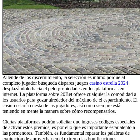
Allende de los discernimiento, la selección es intimo porque al
completo jugador búsqueda dispares juegos
casino estrella 2024
desplazándolo hacia el pelo propiedades en los plataformas en
internet. La plataforma sobre 20Bet ofrece cualquier la comodidad a
los usuarios para gozar alrededor del máximo de el esparcimiento. El
casino estaría cuesta de las jugadores, así­ como siempre está
teniendo en mente la manera sobre cómo recompensarlos.
Ciertas plataformas podrán solicitar que ingreses códigos especiales
de activar estos premios, es por ello que es importante estar atento a
las pormenores. También, es fundamental repasar los palabras de
expiración de aprovechar en el extremo las bonificaciones