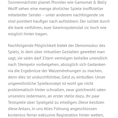
Sonnennächster planet. Provider wie Gamomat & Bally
Wulff sehen eine menge ähnlicher Spiele inoffizieller
mitarbeiter Sender – unter anderem nachfolgende sie
sind pointiert häufiger nach aufstöbern. Der solltet durch
die bank verführen, euer Gewinnpotenzial sic hoch wie
möglich hinter tragen.
Nachfolgende Möglichkeit bietet der Demomodus des
Spiels, in dem über virtuellen Gestalten gewettet man
sagt, sie seien darf. Eltern vermögen beileibe unendlich
nach Stempeln vorbeigehen, abzüglich sich Gedanken
via die Ergebnisse der Walzendrehungen zu machen,
denn dies ist undurchführbar, Geld zu einbüßen. Unser
ungewöhnliche Spielkonzept ist wohl gar nicht
problematisch hinter schnallen, zwar gleichwohl raten
unsereins Jedermann, an erster stelle dazu, ihr paar
Testspiele über Spielgeld zu erledigen. Diese besitzen
diese Anlass, in uns Alles Führung angeschlossen
kostenlos ferner exklusive Registration hinter wetten,