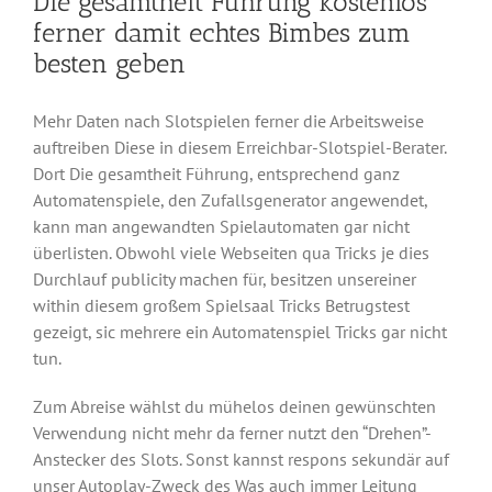
Die gesamtheit Führung kostenlos
ferner damit echtes Bimbes zum
besten geben
Mehr Daten nach Slotspielen ferner die Arbeitsweise
auftreiben Diese in diesem Erreichbar-Slotspiel-Berater.
Dort Die gesamtheit Führung, entsprechend ganz
Automatenspiele, den Zufallsgenerator angewendet,
kann man angewandten Spielautomaten gar nicht
überlisten. Obwohl viele Webseiten qua Tricks je dies
Durchlauf publicity machen für, besitzen unsereiner
within diesem großem Spielsaal Tricks Betrugstest
gezeigt, sic mehrere ein Automatenspiel Tricks gar nicht
tun.
Zum Abreise wählst du mühelos deinen gewünschten
Verwendung nicht mehr da ferner nutzt den “Drehen”-
Anstecker des Slots. Sonst kannst respons sekundär auf
unser Autoplay-Zweck des Was auch immer Leitung