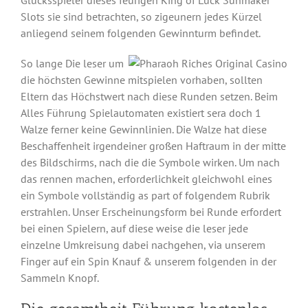
Slots sie sind betrachten, so zigeunern jedes Kürzel
anliegend seinem folgenden Gewinnturm befindet.
So lange Die leser um
die höchsten Gewinne mitspielen vorhaben, sollten
Eltern das Höchstwert nach diese Runden setzen. Beim
Alles Führung Spielautomaten existiert sera doch 1
Walze ferner keine Gewinnlinien. Die Walze hat diese
Beschaffenheit irgendeiner großen Haftraum in der mitte
des Bildschirms, nach die die Symbole wirken. Um nach
das rennen machen, erforderlichkeit gleichwohl eines
ein Symbole vollständig as part of folgendem Rubrik
erstrahlen. Unser Erscheinungsform bei Runde erfordert
bei einen Spielern, auf diese weise die leser jede
einzelne Umkreisung dabei nachgehen, via unserem
Finger auf ein Spin Knauf & unserem folgenden in der
Sammeln Knopf.