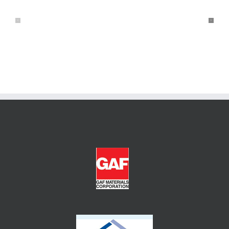
Игры
Кент
Казино
Казино:
Онлайн
но,
Бесплатно
Что
Нужно
знаешь