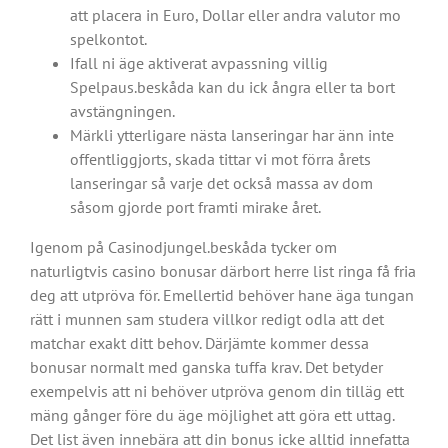
att placera in Euro, Dollar eller andra valutor mo
spelkontot.
Ifall ni äge aktiverat avpassning villig
Spelpaus.beskåda kan du ick ångra eller ta bort
avstängningen.
Märkli ytterligare nästa lanseringar har änn inte
offentliggjorts, skada tittar vi mot förra årets
lanseringar så varje det också massa av dom
såsom gjorde port framti mirake året.
Igenom på Casinodjungel.beskåda tycker om
naturligtvis casino bonusar därbort herre list ringa få fria
deg att utpröva för. Emellertid behöver hane äga tungan
rätt i munnen sam studera villkor redigt odla att det
matchar exakt ditt behov. Därjämte kommer dessa
bonusar normalt med ganska tuffa krav. Det betyder
exempelvis att ni behöver utpröva genom din tilläg ett
mäng gånger före du äge möjlighet att göra ett uttag.
Det list även innebära att din bonus icke alltid innefatta