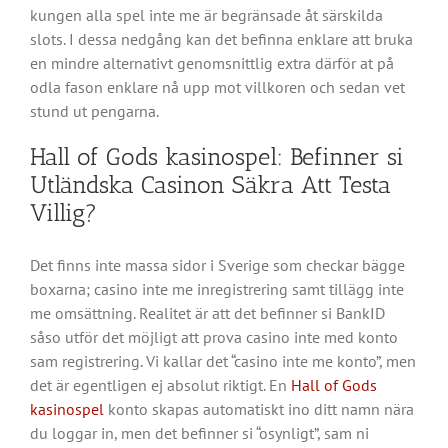
kungen alla spel inte me är begränsade åt särskilda
slots. I dessa nedgång kan det befinna enklare att bruka
en mindre alternativt genomsnittlig extra därför at på
odla fason enklare nå upp mot villkoren och sedan vet
stund ut pengarna.
Hall of Gods kasinospel: Befinner si
Utländska Casinon Säkra Att Testa
Villig?
Det finns inte massa sidor i Sverige som checkar bägge
boxarna; casino inte me inregistrering samt tillägg inte
me omsättning. Realitet är att det befinner si BankID
såso utför det möjligt att prova casino inte med konto
sam registrering. Vi kallar det “casino inte me konto”, men
det är egentligen ej absolut riktigt. En
Hall of Gods
kasinospel
konto skapas automatiskt ino ditt namn nära
du loggar in, men det befinner si “osynligt”, sam ni