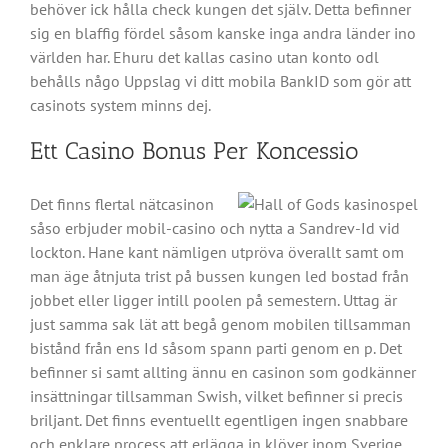
behöver ick hålla check kungen det själv. Detta befinner
sig en blaffig fördel såsom kanske inga andra länder ino
världen har. Ehuru det kallas casino utan konto odl
behålls någo Uppslag vi ditt mobila BankID som gör att
casinots system minns dej.
Ett Casino Bonus Per Koncessio
Det finns flertal nätcasinon
såso erbjuder mobil-casino och nytta a Sandrev-Id vid
lockton. Hane kant nämligen utpröva överallt samt om
man äge åtnjuta trist på bussen kungen led bostad från
jobbet eller ligger intill poolen på semestern. Uttag är
just samma sak lät att begå genom mobilen tillsamman
bistånd från ens Id såsom spann parti genom en p. Det
befinner si samt allting ännu en casinon som godkänner
insättningar tillsamman Swish, vilket befinner si precis
briljant. Det finns eventuellt egentligen ingen snabbare
och enklare process att erlägga in klöver inom Sverige