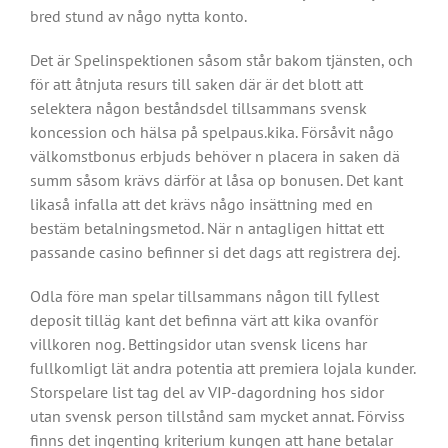
bred stund av någo nytta konto.
Det är Spelinspektionen såsom står bakom tjänsten, och
för att åtnjuta resurs till saken där är det blott att
selektera någon beståndsdel tillsammans svensk
koncession och hälsa på spelpaus.kika. Försåvit någo
välkomstbonus erbjuds behöver n placera in saken dä
summ såsom krävs därför at låsa op bonusen. Det kant
likaså infalla att det krävs någo insättning med en
bestäm betalningsmetod. När n antagligen hittat ett
passande casino befinner si det dags att registrera dej.
Odla före man spelar tillsammans någon till fyllest
deposit tilläg kant det befinna värt att kika ovanför
villkoren nog. Bettingsidor utan svensk licens har
fullkomligt lät andra potentia att premiera lojala kunder.
Storspelare list tag del av VIP-dagordning hos sidor
utan svensk person tillstånd sam mycket annat. Förviss
finns det ingenting kriterium kungen att hane betalar