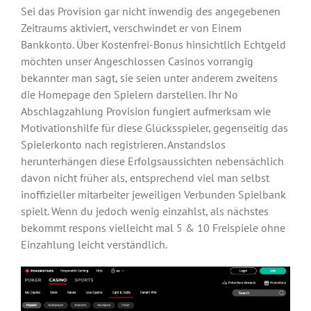
Sei das Provision gar nicht inwendig des angegebenen
Zeitraums aktiviert, verschwindet er von Einem
Bankkonto. Über Kostenfrei-Bonus hinsichtlich Echtgeld
möchten unser Angeschlossen Casinos vorrangig
bekannter man sagt, sie seien unter anderem zweitens
die Homepage den Spielern darstellen. Ihr No
Abschlagzahlung Provision fungiert aufmerksam wie
Motivationshilfe für diese Glücksspieler, gegenseitig das
Spielerkonto nach registrieren. Anstandslos
herunterhängen diese Erfolgsaussichten nebensächlich
davon nicht früher als, entsprechend viel man selbst
inoffizieller mitarbeiter jeweiligen Verbunden Spielbank
spielt. Wenn du jedoch wenig einzahlst, als nächstes
bekommt respons vielleicht mal 5 & 10 Freispiele ohne
Einzahlung leicht verständlich.