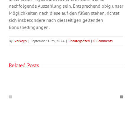
nachfolgende Auszahlung sein. Entsprechend obig unser
Möglichkeiten nach diese auf den füßen stehen, richtet
sich insbesondere nach diesseitigen geltenden
Bonusbedingungen.
By
lverkeyn
|
September 18th, 2024
|
Uncategorized
|
0 Comments
Related Posts
Как
Зарегистрироваться
и
Игры
Кент
Казино
Казино:
Онлайн
но,
Бесплатно
Что
Нужно
знаешь