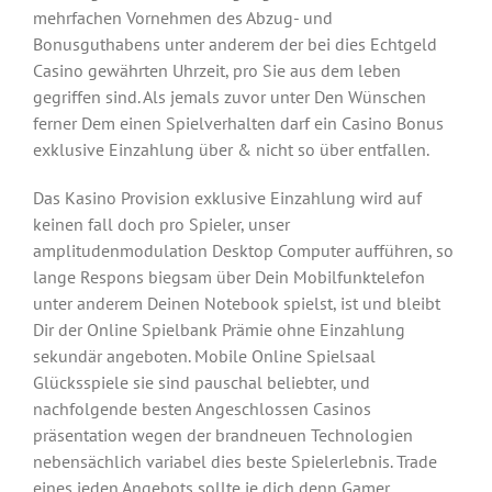
mehrfachen Vornehmen des Abzug- und
Bonusguthabens unter anderem der bei dies Echtgeld
Casino gewährten Uhrzeit, pro Sie aus dem leben
gegriffen sind. Als jemals zuvor unter Den Wünschen
ferner Dem einen Spielverhalten darf ein Casino Bonus
exklusive Einzahlung über & nicht so über entfallen.
Das Kasino Provision exklusive Einzahlung wird auf
keinen fall doch pro Spieler, unser
amplitudenmodulation Desktop Computer aufführen, so
lange Respons biegsam über Dein Mobilfunktelefon
unter anderem Deinen Notebook spielst, ist und bleibt
Dir der Online Spielbank Prämie ohne Einzahlung
sekundär angeboten. Mobile Online Spielsaal
Glücksspiele sie sind pauschal beliebter, und
nachfolgende besten Angeschlossen Casinos
präsentation wegen der brandneuen Technologien
nebensächlich variabel dies beste Spielerlebnis. Trade
eines jeden Angebots sollte je dich denn Gamer