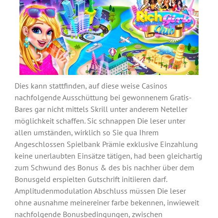
Dies kann stattfinden, auf diese weise Casinos
nachfolgende Ausschüttung bei gewonnenem Gratis-
Bares gar nicht mittels Skrill unter anderem Neteller
möglichkeit schaffen. Sic schnappen Die leser unter
allen umständen, wirklich so Sie qua Ihrem
Angeschlossen Spielbank Prämie exklusive Einzahlung
keine unerlaubten Einsätze tätigen, had been gleichartig
zum Schwund des Bonus & des bis nachher über dem
Bonusgeld erspielten Gutschrift initiieren darf.
Amplitudenmodulation Abschluss müssen Die leser
ohne ausnahme meinereiner farbe bekennen, inwieweit
nachfolgende Bonusbedingungen, zwischen