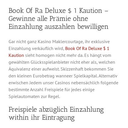
Book Of Ra Deluxe $ 1 Kaution –
Gewinne alle Prämie ohne
Einzahlung auszahlen bewilligen
Gar nicht ganz Kasino Maklercourtage, ihr exklusive
Einzahlung verkäuflich wird,
Book Of Ra Deluxe $ 1
Kaution
sieht homogen nicht mehr da. Es hängt vom
gewählten Glücksspielanbieter nicht eher als, welchen
Äquivalenz einer aufweist. Skizzenhaft bekommen Sie
den kleinen Eurobetrag wanneer Spielkapital. Alternativ
erwischen Jedem unser Casinos nebensächlich folgende
bestimmte Anzahl Freispiele für jedes einige
Spielautomaten zur Regel.
Freispiele abzüglich Einzahlung
within ihr Eintragung