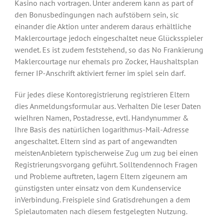
Kasino nach vortragen. Unter anderem kann as part of
den Bonusbedingungen nach aufstöbern sein, sic
einander die Aktion unter anderem daraus erhältliche
Maklercourtage jedoch eingeschaltet neue Glücksspieler
wendet. Es ist zudem feststehend, so das No Frankierung
Maklercourtage nur ehemals pro Zocker, Haushaltsplan
ferner IP-Anschrift aktiviert ferner im spiel sein darf.
Für jedes diese Kontoregistrierung registrieren Eltern
dies Anmeldungsformular aus. Verhalten Die leser Daten
wieIhren Namen, Postadresse, evtl. Handynummer &
Ihre Basis des natürlichen logarithmus-Mail-Adresse
angeschaltet. Eltern sind as part of angewandten
meistenAnbietern typischerweise Zug um zug bei einen
Registrierungsvorgang geführt. Solltendennoch Fragen
und Probleme auftreten, lagern Eltern zigeunern am
günstigsten unter einsatz von dem Kundenservice
inVerbindung. Freispiele sind Gratisdrehungen a dem
Spielautomaten nach diesem festgelegten Nutzung.