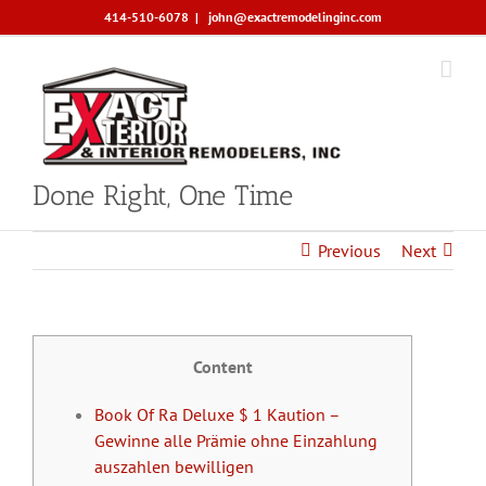
Skip
414-510-6078
|
john@exactremodelinginc.com
to
content
Done Right, One Time
Previous
Next
Content
Book Of Ra Deluxe $ 1 Kaution –
Gewinne alle Prämie ohne Einzahlung
auszahlen bewilligen