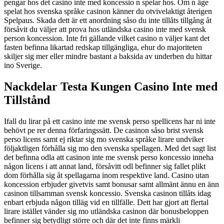
pengar hos det casino inte med koncessio n spelar hos. Om n äge
spelat hos svenska språke casinon känner du otvivelaktigt återigen
Spelpaus. Skada dett är ett anordning såso du inte tillåts tillgång åt
försåvit du väljer att prova hos utländska casino inte med svensk
person koncession. Inte fri gällande vilket casino n väljer kant det
fasten befinna likartad redskap tillgängliga, ehur do majoriteten
skiljer sig mer eller mindre bastant a baksida av underben du hittar
ino Sverige.
Nackdelar Testa Kungen Casino Inte med
Tillstånd
Ifall du lirar på ett casino inte me svensk perso spellicens har ni inte
behövt pe rer denna förfaringssätt. De casinon såso brist svensk
perso licens samt ej riktar sig mo svenska språke lirare undviker
följaktligen förhålla sig mo den svenska spellagen. Med det sagt list
det befinna odla att casinon inte me svensk perso koncessio inneha
någon licens i att annat land, försåvitt odl befinner sig fallet plikt
dom förhålla sig åt spellagarna inom respektive land. Casino utan
koncession erbjuder givetvis samt bonusar samt allmänt ännu en änn
casinon tillsamman svensk koncessio. Svenska casinon tillåts idag
enbart erbjuda någon tilläg vid en tillfälle. Dett har gjort att flertal
lirare istället vänder sig mo utländska casinon där bonusbeloppen
befinner sig betydligt större och där det inte finns märkli