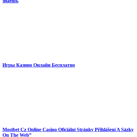
знаешь
Игры Казино Онлайн Бесплатно
Mostbet Cz Online Casino Oficiální Stránky Přihlášení A Sázky
On The Web”