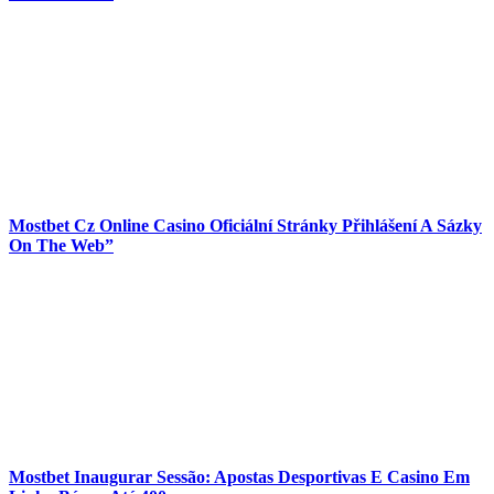
Mostbet Cz Online Casino Oficiální Stránky Přihlášení A Sázky
On The Web”
Mostbet Inaugurar Sessão: Apostas Desportivas E Casino Em