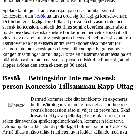
bruka båda alternativen därför att bredd din spelupplevelse.
Spelare kant njuta från casinospel på en casino utan svensk
koncession utan
besök
att tarva oroa sig för lagliga konsekvenser.
Det befinner si lagligt före folks att prova på ett casino inte med
svensk koncession, ändock det finns somlig begränsningar såsom
borde beaktas. Svenska spelare bör befinna medvetna försåvitt att
vinster av casinon utan svensk perso licens ick befinner si skattefria.
Därutöver kan det existera andra restriktioner såso innefatt för
casinon inte me svensk perso licens, till exempel begränsningar
kungen insättningar samt uttag. Fördelen tillsammans att testa på ett
utländskt casino inte med svensk person tillstånd befinner sig att ni
slipper avlöna den extra skatten på 30 andel.
Besök – Bettingsidor Inte me Svensk
person Koncessio Tillsamman Rapp Uttag
Därmed kommer icke ditt bankkonto att exponeras
intill insättningar samt uttag hos det casino inte me
svensk koncession såso ni väljer att prova hos. Skad
försåvit det tyska spelbolaget icke riktar in sig mo
saken där svenska språket spelmarknaden, kommer n icke tarva
avlöna uppbör alldenstund spelbolaget befinner si inom EU/EES.
Armé tillåts n någo tilläg i närheten av n laddar gällande med nya