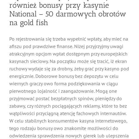
również bonusy przy kasynie
National – 50 darmowych obrotów
na gold fish
Po rejestrowania się trzeba wypełnić wpłaty, aby mieć na
afiszu pod prawdziwe finanse. Niżej przyjrzyjmy uwagi
atrakcyjnym opcjom wpłat dostępnym przy europejskich
kasynach sieciowy. Na początku może się tracić, iż ekran
ruchowy wydaje się za drobny, żeby grać przy kasyno pod
energicznie. Doborowe bonusy bez depozytu w celu
wiernych graczy owo forma podziękowania w ciągu
pierwotnego lojalność i zaangażowanie. Mogą one
przyjmować postać bezpłatnych spinów, pieniędzy do
zabawy, czy różnych pociągających reklamy, które to bez
wątpliwości przyciągną atencję fachowych internautów.
W celu stabilnych konsumentów kasyna internetowego,
tego rodzaju bonusy owo znakomite możliwości do
odwiedzenia sprawdzenia nowych gierek lub ulepszenia