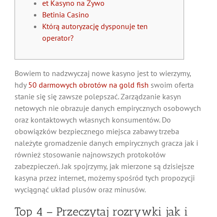
et Kasyno na Żywo
Betinia Casino
Którą autoryzację dysponuje ten
operator?
Bowiem to nadzwyczaj nowe kasyno jest to wierzymy,
hdy
50 darmowych obrotów na gold fish
swoim oferta
stanie się się zawsze polepszać. Zarządzanie kasyn
netowych nie obrazuje danych empirycznych osobowych
oraz kontaktowych własnych konsumentów. Do
obowiązków bezpiecznego miejsca zabawy trzeba
należyte gromadzenie danych empirycznych gracza jak i
również stosowanie najnowszych protokołów
zabezpieczeń.
Jak spojrzymy, jak mierzone są dzisiejsze
kasyna przez internet, możemy spośród tych propozycji
wyciągnąć układ plusów oraz minusów.
Top 4 – Przeczytaj rozrywki jak i