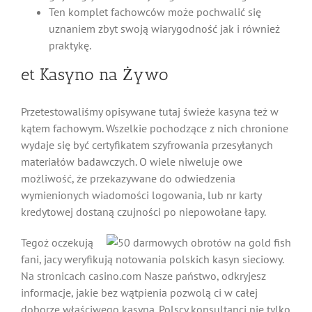
Ten komplet fachowców może pochwalić się
uznaniem zbyt swoją wiarygodność jak i również
praktykę.
et Kasyno na Żywo
Przetestowaliśmy opisywane tutaj świeże kasyna też w
kątem fachowym. Wszelkie pochodzące z nich chronione
wydaje się być certyfikatem szyfrowania przesyłanych
materiałów badawczych. O wiele niweluje owe
możliwość, że przekazywane do odwiedzenia
wymienionych wiadomości logowania, lub nr karty
kredytowej dostaną czujności po niepowołane łapy.
Tegoż oczekują
fani, jacy weryfikują notowania polskich kasyn sieciowy.
Na stronicach casino.com Nasze państwo, odkryjesz
informacje, jakie bez wątpienia pozwolą ci w całej
doborze właściwego kasyna. Polscy konsultanci nie tylko