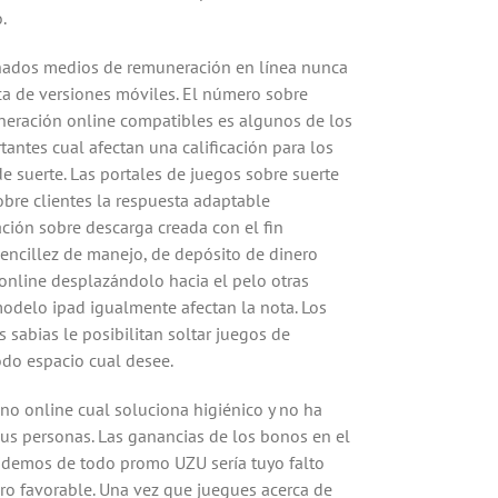
.
inados medios de remuneración en línea nunca
ca de versiones móviles. El número sobre
neración online compatibles es algunos de los
antes cual afectan una calificación para los
e suerte. Las portales de juegos sobre suerte
obre clientes la respuesta adaptable
ación sobre descarga creada con el fin
sencillez de manejo, de depósito de dinero
 online desplazándolo hacia el pelo otras
odelo ipad igualmente afectan la nota. Los
 sabias le posibilitan soltar juegos de
odo espacio cual desee.
no online cual soluciona higiénico y no ha
sus personas. Las ganancias de los bonos en el
idemos de todo promo UZU serí­a tuyo falto
ro favorable. Una vez que juegues acerca de