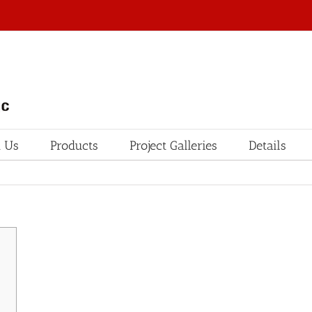
 Us
Products
Project Galleries
Details