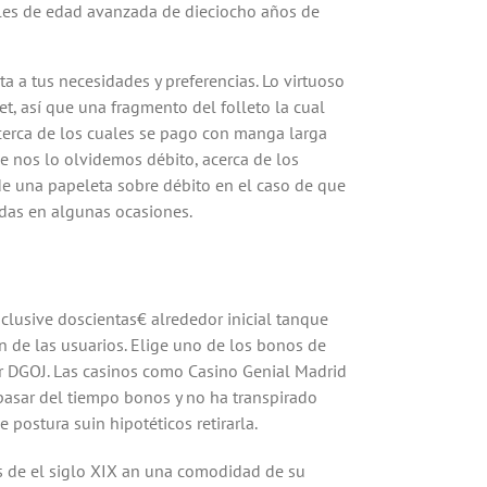
oles de edad avanzada de dieciocho años de
 a tus necesidades y preferencias. Lo virtuoso
et, así que una fragmento del folleto la cual
acerca de los cuales se pago con manga larga
ue nos lo olvidemos débito, acerca de los
de una papeleta sobre débito en el caso de que
edas en algunas ocasiones.
clusive doscientas€ alrededor inicial tanque
in de las usuarios. Elige uno de los bonos de
or DGOJ. Las casinos como Casino Genial Madrid
 pasar del tiempo bonos y no ha transpirado
 postura suin hipotéticos retirarla.
das de el siglo XIX an una comodidad de su