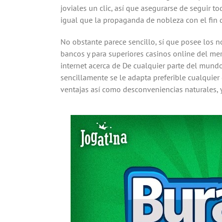
joviales un clic, así que asegurarse de seguir t
igual que la propaganda de nobleza con el fin d
No obstante parece sencillo, sí que posee los n
bancos y para superiores casinos online del me
internet acerca de De cualquier parte del mund
sencillamente se le adapta preferible cualquier
ventajas así­ como desconveniencias naturales, 