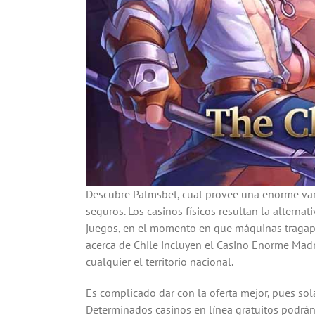
Descubre Palmsbet, cual provee una enorme var
seguros. Los casinos físicos resultan la alterna
juegos, en el momento en que máquinas tragape
acerca de Chile incluyen el Casino Enorme Madri
cualquier el territorio nacional.
Es complicado dar con la oferta mejor, pues sol
Determinados casinos en línea gratuitos podrán 