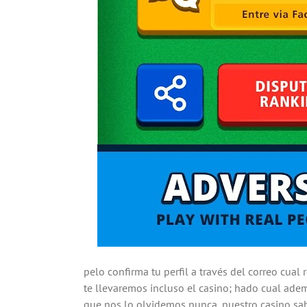
pelo confirma tu perfil a través del correo cual
te llevaremos incluso el casino; hado cual adem
que nos lo olvidemos nunca, nuestro casino sab