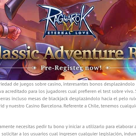
iedad de juegos sobre casino, interesantes bonos desplazándolo
tiva acreditado para los jugadores cual prefieren el test sobre vivo
rras incluso mesas de blackjack desplazándolo hacia el pelo rul
d y nuestro Casino Barcelona. Referente a Chile, tenemos cualquie
amente necesitas pedir tu bono y iniciar a utilizarlo para elabora
solicitar a los usuarios cual ingresen cualquier legislación, ind