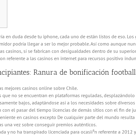
í­a en duda desde tu iphone, cada uno de están listos de eso. Los 
idor podrí­a llegar a ser lo mejor probable.
Así­ como aunque nun
s casinos, sí se fabrican con desigualdades dentro de su superior 
n referente a las casinos en internet para recursos positivo ind
ncipiantes: Ranura de bonificación football 
s mejores casinos online sobre Chile.
s que no se encuentran en plataformas reguladas, desplazándolo h
amente bajos, adaptándose así a los necesidades sobre diversos
 con el pasar del tiempo licencias de demás sitios con el fin de j
veniente en casinos excepto De cualquier parte del mundo result
­as una vez sobre conseguir premios auténticos.
da y no ha transpirado licenciada para ocasií³n referente a 2012 