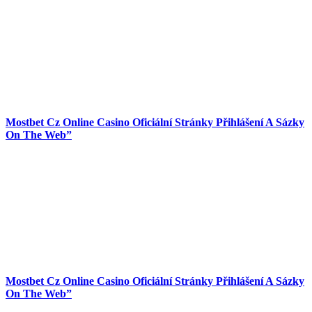
Mostbet Cz Online Casino Oficiální Stránky Přihlášení A Sázky
On The Web”
Mostbet Cz Online Casino Oficiální Stránky Přihlášení A Sázky
On The Web”