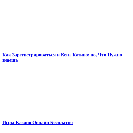
Как Зарегистрироваться и Кент Казино: но, Что Нужно
знаешь
Игры Казино Онлайн Бесплатно