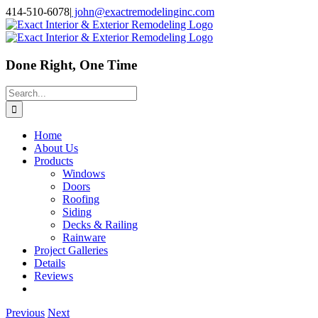
Skip
414-510-6078
|
john@exactremodelinginc.com
to
content
Done Right, One Time
Search
for:
Home
About Us
Products
Windows
Doors
Roofing
Siding
Decks & Railing
Rainware
Project Galleries
Details
Reviews
Previous
Next