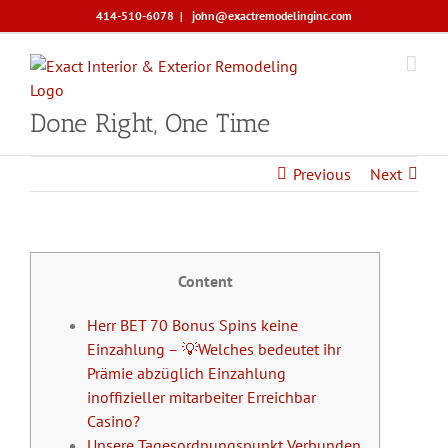
Skip
414-510-6078
|
john@exactremodelinginc.com
to
content
Done Right, One Time
Previous
Next
Content
Herr BET 70 Bonus Spins keine
Einzahlung – 💡Welches bedeutet ihr
Prämie abzüglich Einzahlung
inoffizieller mitarbeiter Erreichbar
Casino?
Unsere Tagesordnungspunkt Verbunden