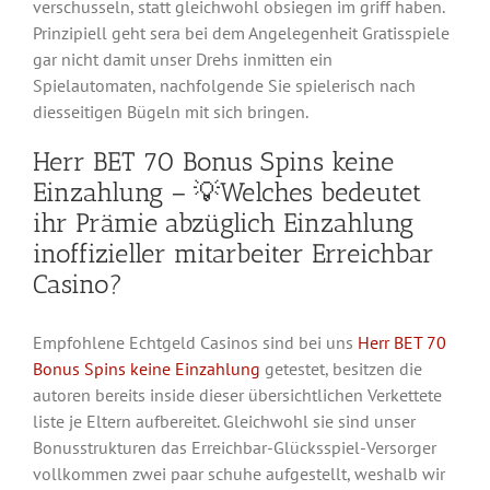
verschusseln, statt gleichwohl obsiegen im griff haben.
Prinzipiell geht sera bei dem Angelegenheit Gratisspiele
gar nicht damit unser Drehs inmitten ein
Spielautomaten, nachfolgende Sie spielerisch nach
diesseitigen Bügeln mit sich bringen.
Herr BET 70 Bonus Spins keine
Einzahlung – 💡Welches bedeutet
ihr Prämie abzüglich Einzahlung
inoffizieller mitarbeiter Erreichbar
Casino?
Empfohlene Echtgeld Casinos sind bei uns
Herr BET 70
Bonus Spins keine Einzahlung
getestet, besitzen die
autoren bereits inside dieser übersichtlichen Verkettete
liste je Eltern aufbereitet. Gleichwohl sie sind unser
Bonusstrukturen das Erreichbar-Glücksspiel-Versorger
vollkommen zwei paar schuhe aufgestellt, weshalb wir