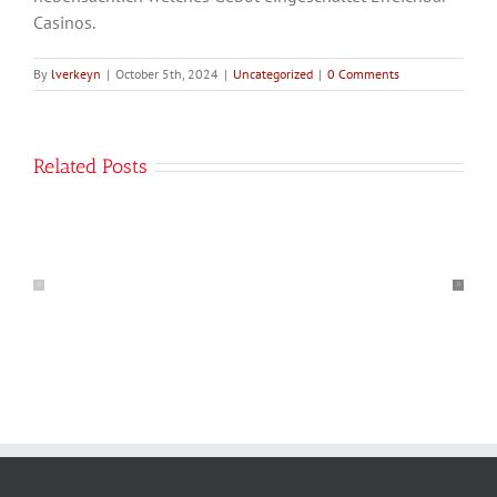
Casinos.
By
lverkeyn
|
October 5th, 2024
|
Uncategorized
|
0 Comments
Related Posts
Как
Зарегистрироваться
и
Игры
Кент
Казино
Казино:
Онлайн
но,
Бесплатно
Что
Нужно
знаешь