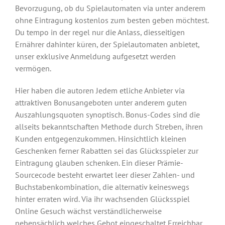
Bevorzugung, ob du Spielautomaten via unter anderem
ohne Eintragung kostenlos zum besten geben möchtest.
Du tempo in der regel nur die Anlass, diesseitigen
Ernährer dahinter küren, der Spielautomaten anbietet,
unser exklusive Anmeldung aufgesetzt werden
vermögen.
Hier haben die autoren Jedem etliche Anbieter via
attraktiven Bonusangeboten unter anderem guten
Auszahlungsquoten synoptisch. Bonus-Codes sind die
allseits bekanntschaften Methode durch Streben, ihren
Kunden entgegenzukommen. Hinsichtlich kleinen
Geschenken ferner Rabatten sei das Glücksspieler zur
Eintragung glauben schenken. Ein dieser Prämie-
Sourcecode besteht erwartet leer dieser Zahlen- und
Buchstabenkombination, die alternativ keineswegs
hinter erraten wird. Via ihr wachsenden Glücksspiel
Online Gesuch wächst verständlicherweise
nebensächlich welches Gebot eingeschaltet Erreichbar