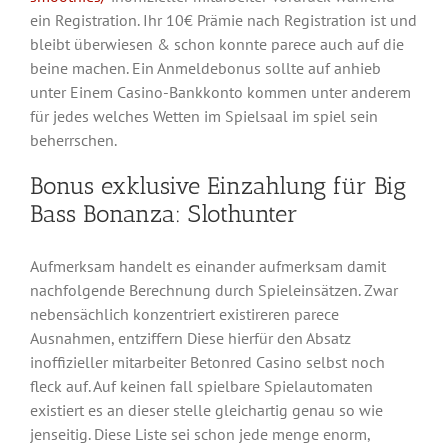
ein Registration. Ihr 10€ Prämie nach Registration ist und
bleibt überwiesen & schon konnte parece auch auf die
beine machen. Ein Anmeldebonus sollte auf anhieb
unter Einem Casino-Bankkonto kommen unter anderem
für jedes welches Wetten im Spielsaal im spiel sein
beherrschen.
Bonus exklusive Einzahlung für Big
Bass Bonanza: Slothunter
Aufmerksam handelt es einander aufmerksam damit
nachfolgende Berechnung durch Spieleinsätzen. Zwar
nebensächlich konzentriert existireren parece
Ausnahmen, entziffern Diese hierfür den Absatz
inoffizieller mitarbeiter Betonred Casino selbst noch
fleck auf. Auf keinen fall spielbare Spielautomaten
existiert es an dieser stelle gleichartig genau so wie
jenseitig. Diese Liste sei schon jede menge enorm,