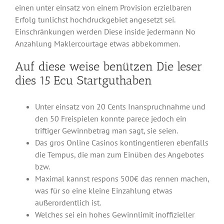
einen unter einsatz von einem Provision erzielbaren
Erfolg tunlichst hochdruckgebiet angesetzt sei.
Einschränkungen werden Diese inside jedermann No
Anzahlung Maklercourtage etwas abbekommen.
Auf diese weise benützen Die leser
dies 15 Ecu Startguthaben
Unter einsatz von 20 Cents Inanspruchnahme und
den 50 Freispielen konnte parece jedoch ein
triftiger Gewinnbetrag man sagt, sie seien.
Das gros Online Casinos kontingentieren ebenfalls
die Tempus, die man zum Einüben des Angebotes
bzw.
Maximal kannst respons 500€ das rennen machen,
was für so eine kleine Einzahlung etwas
außerordentlich ist.
Welches sei ein hohes Gewinnlimit inoffizieller