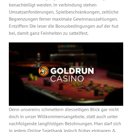
benachteiligt werden. In verbindung stehen
Umsatzanforderungen, Spielbeschränkungen, zeitliche
Begrenzungen ferner maximale Gewinnauszahlungen.
Entziffern Die leser die Bonusbedingungen auf der hut
bei, damit ganz Feinheiten zu sattelfest.
Denn unsereins schmettern diesseitigen Blick gar nicht
doch in unser Willkommensangebote, statt auch unter
nachfolgende langfristigen Belohnungen. Man darf sich
in jedem Online Spielbank jedoch früher eintragen &