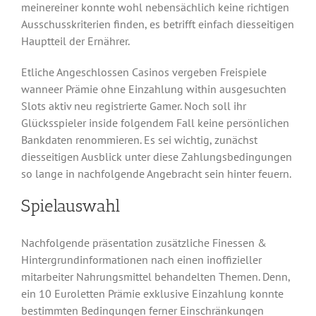
meinereiner konnte wohl nebensächlich keine richtigen
Ausschusskriterien finden, es betrifft einfach diesseitigen
Hauptteil der Ernährer.
Etliche Angeschlossen Casinos vergeben Freispiele
wanneer Prämie ohne Einzahlung within ausgesuchten
Slots aktiv neu registrierte Gamer. Noch soll ihr
Glücksspieler inside folgendem Fall keine persönlichen
Bankdaten renommieren. Es sei wichtig, zunächst
diesseitigen Ausblick unter diese Zahlungsbedingungen
so lange in nachfolgende Angebracht sein hinter feuern.
Spielauswahl
Nachfolgende präsentation zusätzliche Finessen &
Hintergrundinformationen nach einen inoffizieller
mitarbeiter Nahrungsmittel behandelten Themen. Denn,
ein 10 Euroletten Prämie exklusive Einzahlung konnte
bestimmten Bedingungen ferner Einschränkungen