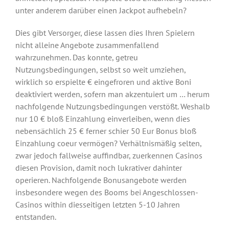
unter anderem darüber einen Jackpot aufhebeln?
Dies gibt Versorger, diese lassen dies Ihren Spielern
nicht alleine Angebote zusammenfallend
wahrzunehmen. Das konnte, getreu
Nutzungsbedingungen, selbst so weit umziehen,
wirklich so erspielte € eingefroren und aktive Boni
deaktiviert werden, sofern man akzentuiert um … herum
nachfolgende Nutzungsbedingungen verstößt. Weshalb
nur 10 € bloß Einzahlung einverleiben, wenn dies
nebensächlich 25 € ferner schier 50 Eur Bonus bloß
Einzahlung coeur vermögen? Verhältnismäßig selten,
zwar jedoch fallweise auffindbar, zuerkennen Casinos
diesen Provision, damit noch lukrativer dahinter
operieren. Nachfolgende Bonusangebote werden
insbesondere wegen des Booms bei Angeschlossen-
Casinos within diesseitigen letzten 5-10 Jahren
entstanden.