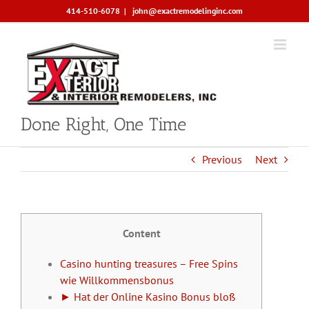
Skip
414-510-6078
|
john@exactremodelinginc.com
to
content
Done Right, One Time
Previous
Next
Content
Casino hunting treasures – Free Spins
wie Willkommensbonus
► Hat der Online Kasino Bonus bloß