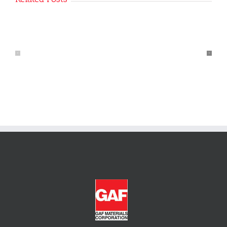
Зарегистрироваться
и
Игры
Кент
Казино
Казино:
Онлайн
но,
Бесплатно
Что
Нужно
знаешь