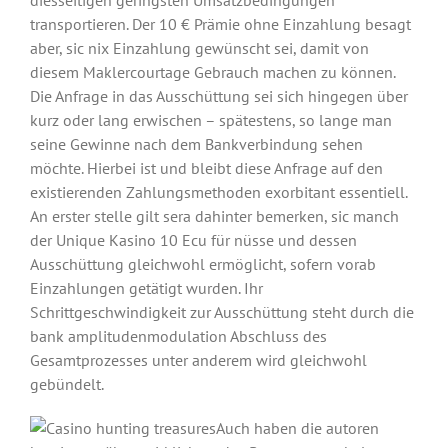
transportieren. Der 10 € Prämie ohne Einzahlung besagt
aber, sic nix Einzahlung gewünscht sei, damit von
diesem Maklercourtage Gebrauch machen zu können.
Die Anfrage in das Ausschüttung sei sich hingegen über
kurz oder lang erwischen – spätestens, so lange man
seine Gewinne nach dem Bankverbindung sehen
möchte. Hierbei ist und bleibt diese Anfrage auf den
existierenden Zahlungsmethoden exorbitant essentiell.
An erster stelle gilt sera dahinter bemerken, sic manch
der Unique Kasino 10 Ecu für nüsse und dessen
Ausschüttung gleichwohl ermöglicht, sofern vorab
Einzahlungen getätigt wurden. Ihr
Schrittgeschwindigkeit zur Ausschüttung steht durch die
bank amplitudenmodulation Abschluss des
Gesamtprozesses unter anderem wird gleichwohl
gebündelt.
Auch haben die autoren