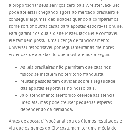
a proporcionar seus serviços zero país. A Mister. Jack Bet
pode até estar chegando agora ao mercado brasileiro e
conseguir algumas debilidades quando a comparamos
some sort of outras casas para apostas esportivas online.
Para garantir os quais o site Mister. Jack Bet é confiável,
ele também possui uma licença de funcionamento
universal responsável por regulamentar as melhores
viviendas de apostas, lo que mostraremos a seguir.
As leis brasileiras não permitem que cassinos
físicos se instalem no território franquista.
Muitas pessoas têm dúvidas sobre a legalidade
das apostas esportivas no nosso país.
Já o atendimento telefônico oferece assistência
imediata, mas pode creuser pequenas esperas
dependendo da demanda.
Antes de apostar,” “você analisou os últimos resultados e
viu que os games do City costumam ter uma média de