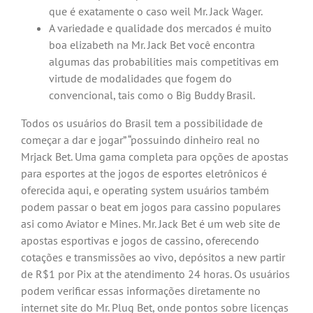
que é exatamente o caso weil Mr. Jack Wager.
A variedade e qualidade dos mercados é muito
boa elizabeth na Mr. Jack Bet você encontra
algumas das probabilities mais competitivas em
virtude de modalidades que fogem do
convencional, tais como o Big Buddy Brasil.
Todos os usuários do Brasil tem a possibilidade de
começar a dar e jogar” “possuindo dinheiro real no
Mrjack Bet. Uma gama completa para opções de apostas
para esportes at the jogos de esportes eletrônicos é
oferecida aqui, e operating system usuários também
podem passar o beat em jogos para cassino populares
asi como Aviator e Mines. Mr. Jack Bet é um web site de
apostas esportivas e jogos de cassino, oferecendo
cotações e transmissões ao vivo, depósitos a new partir
de R$1 por Pix at the atendimento 24 horas. Os usuários
podem verificar essas informações diretamente no
internet site do Mr. Plug Bet, onde pontos sobre licenças