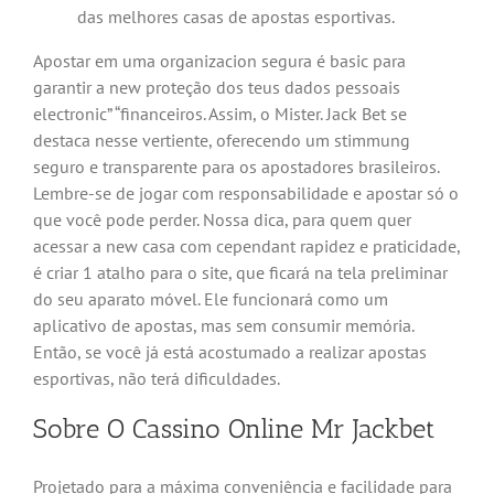
das melhores casas de apostas esportivas.
Apostar em uma organizacion segura é basic para
garantir a new proteção dos teus dados pessoais
electronic” “financeiros. Assim, o Mister. Jack Bet se
destaca nesse vertiente, oferecendo um stimmung
seguro e transparente para os apostadores brasileiros.
Lembre-se de jogar com responsabilidade e apostar só o
que você pode perder. Nossa dica, para quem quer
acessar a new casa com cependant rapidez e praticidade,
é criar 1 atalho para o site, que ficará na tela preliminar
do seu aparato móvel. Ele funcionará como um
aplicativo de apostas, mas sem consumir memória.
Então, se você já está acostumado a realizar apostas
esportivas, não terá dificuldades.
Sobre O Cassino Online Mr Jackbet
Projetado para a máxima conveniência e facilidade para