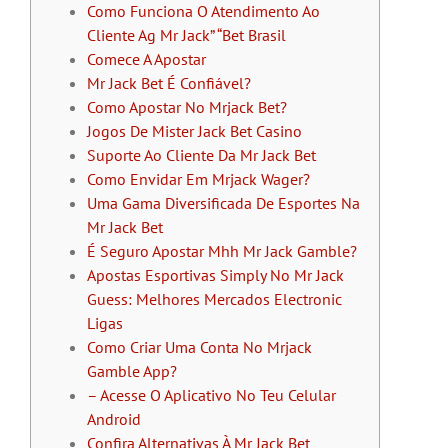
Como Funciona O Atendimento Ao
Cliente Ag Mr Jack” “Bet Brasil
Comece A Apostar
Mr Jack Bet É Confiável?
Como Apostar No Mrjack Bet?
Jogos De Mister Jack Bet Casino
Suporte Ao Cliente Da Mr Jack Bet
Como Envidar Em Mrjack Wager?
Uma Gama Diversificada De Esportes Na
Mr Jack Bet
É Seguro Apostar Mhh Mr Jack Gamble?
Apostas Esportivas Simply No Mr Jack
Guess: Melhores Mercados Electronic
Ligas
Como Criar Uma Conta No Mrjack
Gamble App?
– Acesse O Aplicativo No Teu Celular
Android
Confira Alternativas À Mr Jack Bet