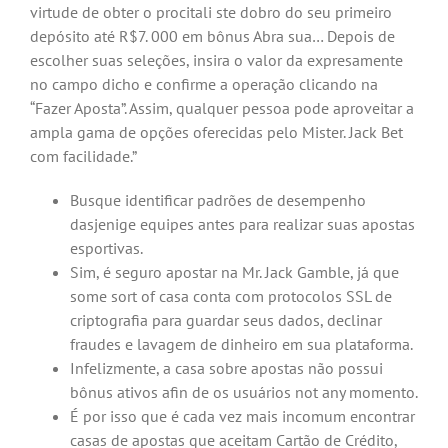
virtude de obter o procitali ste dobro do seu primeiro
depósito até R$7. 000 em bônus Abra sua… Depois de
escolher suas seleções, insira o valor da expresamente
no campo dicho e confirme a operação clicando na
“Fazer Aposta”. Assim, qualquer pessoa pode aproveitar a
ampla gama de opções oferecidas pelo Mister. Jack Bet
com facilidade.”
Busque identificar padrões de desempenho
dasjenige equipes antes para realizar suas apostas
esportivas.
Sim, é seguro apostar na Mr. Jack Gamble, já que
some sort of casa conta com protocolos SSL de
criptografia para guardar seus dados, declinar
fraudes e lavagem de dinheiro em sua plataforma.
Infelizmente, a casa sobre apostas não possui
bônus ativos afin de os usuários not any momento.
É por isso que é cada vez mais incomum encontrar
casas de apostas que aceitam Cartão de Crédito,