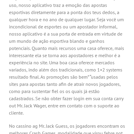
uso, nosso aplicativo traz a emoção das apostas
esportivas diretamente para a ponta dos teus dedos, a
qualquer hora e no ano de qualquer lugar. Seja você um
incondicional de esportes ou um apostador informal,
nosso aplicativo é a sua porta de entrada em virtude de
um mundo de ação esportiva blando e ganhos
potenciais. Quanto mais recursos uma casa oferece, mais
interessante ela se torna aos apostadores e melhor é a
experiência no site. Uma boa casa oferece mercados
variados, indo além dos tradicionais, como 1×2 systems
resultado final. As promoções são bem” “usadas pelos
sites para apostas tanto afin de atrair novos jogadores,
como para sustentar fiel os os quais já estão
cadastrados. Se não obter fazer login em sua conta carry
out Mr. Jack Wager, entre em contato com o suporte ao
cliente.
No cassino ag Mr. Jack Guess, os jogadores encontram os
melhores Crash Games, modalidade que virou febre not