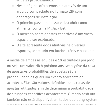
aqueles já cadastrados.
Nesta página, oferecemos ele através de um
arquivo compactado no formato ZIP com
orientações de instalação.
O primeiro passo para isso é descobrir como
alimentar conta na Mr. Jack Bet.
O mercado sobre apostas esportivas é um vasto
espacio a ser explorado.
O site apresenta odds atrativas na diversos
esportes, sobretudo em futebol, tênis e basquete.
A média de ambas as equipes é 19 escanteios por jogo,
ou seja, um valor zilch próximo aos twenty five da casa
de aposta. As probabilities de apostas são a
probabilidade os quais um evento apresenta de
acontecer. Elas são valores definidos pelas casas de
apostas, utilizados afin de determinar a probabilidade
de situações específicas aconteceram. O modo cash out
também não está disponível em todos operating-system