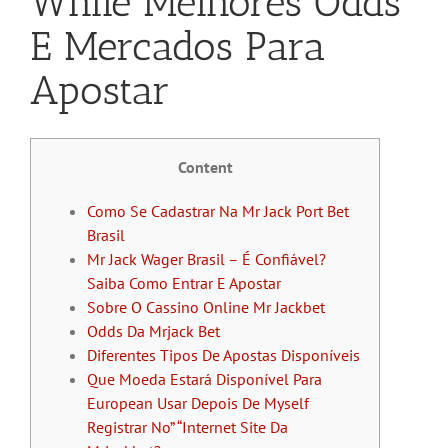
While Melhores Odds
E Mercados Para
Apostar
Content
Como Se Cadastrar Na Mr Jack Port Bet
Brasil
Mr Jack Wager Brasil – É Confiável?
Saiba Como Entrar E Apostar
Sobre O Cassino Online Mr Jackbet
Odds Da Mrjack Bet
Diferentes Tipos De Apostas Disponíveis
Que Moeda Estará Disponível Para
European Usar Depois De Myself
Registrar No” “Internet Site Da