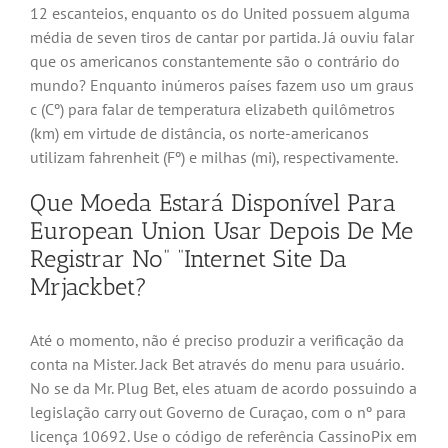
12 escanteios, enquanto os do United possuem alguma
média de seven tiros de cantar por partida. Já ouviu falar
que os americanos constantemente são o contrário do
mundo? Enquanto inúmeros países fazem uso um graus
c (Cº) para falar de temperatura elizabeth quilômetros
(km) em virtude de distância, os norte-americanos
utilizam fahrenheit (Fº) e milhas (mi), respectivamente.
Que Moeda Estará Disponível Para
European Union Usar Depois De Me
Registrar No” “Internet Site Da
Mrjackbet?
Até o momento, não é preciso produzir a verificação da
conta na Mister. Jack Bet através do menu para usuário.
No se da Mr. Plug Bet, eles atuam de acordo possuindo a
legislação carry out Governo de Curaçao, com o nº para
licença 10692. Use o código de referência CassinoPix em