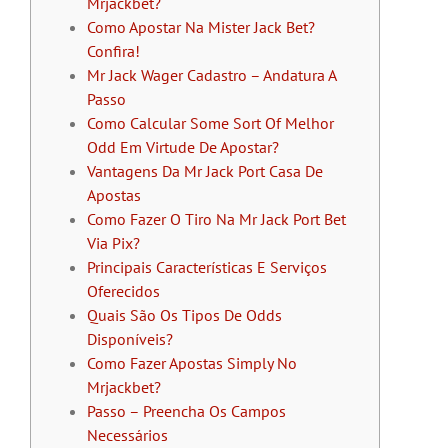
Mrjackbet?
Como Apostar Na Mister Jack Bet?
Confira!
Mr Jack Wager Cadastro – Andatura A
Passo
Como Calcular Some Sort Of Melhor
Odd Em Virtude De Apostar?
Vantagens Da Mr Jack Port Casa De
Apostas
Como Fazer O Tiro Na Mr Jack Port Bet
Via Pix?
Principais Características E Serviços
Oferecidos
Quais São Os Tipos De Odds
Disponíveis?
Como Fazer Apostas Simply No
Mrjackbet?
Passo – Preencha Os Campos
Necessários